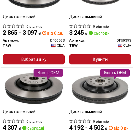
Диск гальмівний
Диск гальмівний
0 відгуків
0 відгуків
2 865 - 3 097
3 245
₴
від 0 дн.
₴
сьогодні
Артикул:
DF6038S
Артикул:
DF6039S
TRW
США
TRW
США
Вибрати ціну
Купити
Якість OEM
Якість OEM
Диск гальмівний
Диск гальмівний
0 відгуків
0 відгуків
4 307
4 192 - 4 502
₴
сьогодні
₴
від 0 дн.