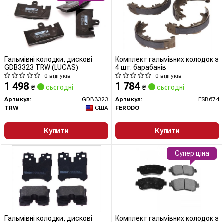
Гальмівні колодки, дискові
Комплект гальмівних колодок з
GDB3323 TRW (LUCAS)
4 шт. барабанів
0 відгуків
0 відгуків
1 498
1 784
₴
сьогодні
₴
сьогодні
Артикул:
GDB3323
Артикул:
FSB674
TRW
США
FERODO
Купити
Купити
Супер ціна
Гальмівні колодки, дискові
Комплект гальмівних колодок з