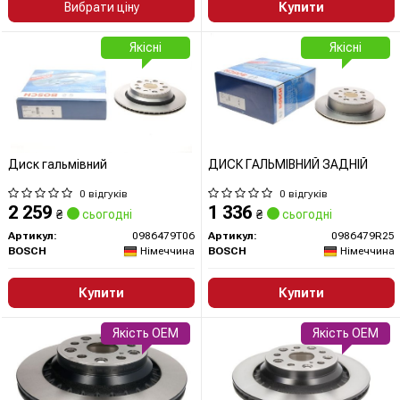
Вибрати ціну
Купити
Якісні
Якісні
Диск гальмівний
ДИСК ГАЛЬМIВНИЙ ЗАДНIЙ
0 відгуків
0 відгуків
2 259
1 336
₴
сьогодні
₴
сьогодні
Артикул:
0986479T06
Артикул:
0986479R25
BOSCH
Німеччина
BOSCH
Німеччина
Купити
Купити
Якість OEM
Якість OEM