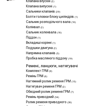
Клапана впускні
(2)
Клапана випускні
(1)
Сальники клапанів
(29)
Болти головки блоку циліндрів
(1)
Сальник розподільчого вала
(16)
Колінвал
(2)
Сальник коленвала
(18)
Піддон
(1)
Вкладиші корінні
(1)
Подушки двигуна
(2)
Напрямна клапанів
(5)
Пробка масляного піддону
(19)
Ремені, ланцюги, натягувачі
Комплект ГРМ
(9)
Ремінь ГРМ
(6)
Натяжний ролик ременя ГРМ
(15)
Натягувач ременя ГРМ
(2)
Обвідний ролик ременя ГРМ
(7)
Ремінь приводний
(54)
Ролик ременя приводного
(38)