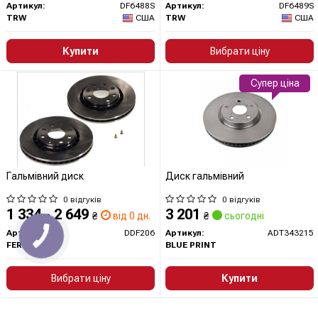
Артикул:
DF6488S
Артикул:
DF6489S
TRW
США
TRW
США
Купити
Вибрати ціну
Супер ціна
Гальмівний диск
Диск гальмівний
0 відгуків
0 відгуків
1 334 - 2 649
3 201
₴
від 0 дн.
₴
сьогодні
Артикул:
DDF206
Артикул:
ADT343215
FERODO
BLUE PRINT
Вибрати ціну
Купити