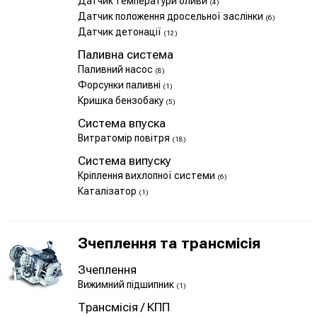
Датчик температури оливи
(4)
Датчик положення дросельної заслінки
(6)
Датчик детонації
(12)
Паливна система
Паливний насос
(8)
Форсунки паливні
(1)
Кришка бензобаку
(5)
Система впуска
Витратомір повітря
(18)
Система випуску
Кріплення вихлопної системи
(6)
Каталізатор
(1)
Зчеплення та трансмісія
Зчеплення
Вижимний підшипник
(1)
Трансмісія / КПП