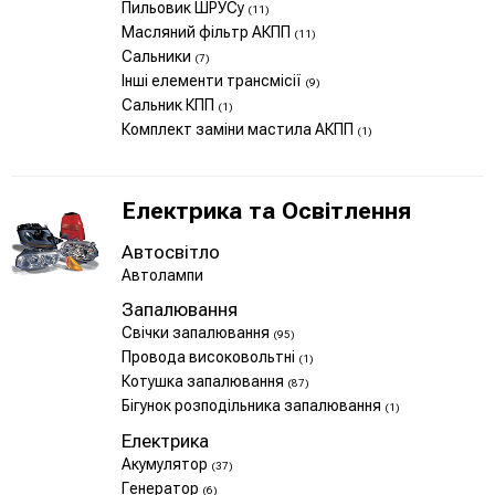
Пильовик ШРУСу
(11)
Масляний фільтр АКПП
(11)
Сальники
(7)
Інші елементи трансмісії
(9)
Сальник КПП
(1)
Комплект заміни мастила АКПП
(1)
Електрика та Освітлення
Автосвітло
Автолампи
Запалювання
Свічки запалювання
(95)
Провода високовольтні
(1)
Котушка запалювання
(87)
Бігунок розподільника запалювання
(1)
Електрика
Акумулятор
(37)
Генератор
(6)