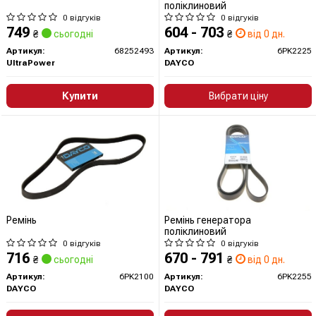
поліклиновий
0 відгуків
0 відгуків
749
604 - 703
₴
сьогодні
₴
від 0 дн.
Артикул:
68252493
Артикул:
6PK2225
UltraPower
DAYCO
Купити
Вибрати ціну
Ремінь
Ремінь генератора
поліклиновий
0 відгуків
0 відгуків
716
670 - 791
₴
сьогодні
₴
від 0 дн.
Артикул:
6PK2100
Артикул:
6PK2255
DAYCO
DAYCO