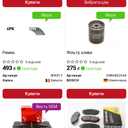
Купити
Вибрати ціну
Якісні
Якісні
Ремінь
Фільтр оливи
0 відгуків
0 відгуків
493
275
₴
сьогодні
₴
сьогодні
Артикул:
4PK913
Артикул:
0986452044
Gates
Бельгія
BOSCH
Німеччина
Купити
Купити
Якість OEM