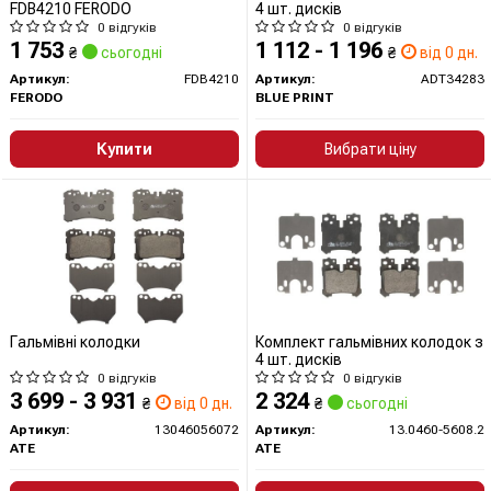
FDB4210 FERODO
4 шт. дисків
0 відгуків
0 відгуків
1 753
1 112 - 1 196
₴
сьогодні
₴
від 0 дн.
Артикул:
FDB4210
Артикул:
ADT34283
FERODO
BLUE PRINT
Купити
Вибрати ціну
Гальмівні колодки
Комплект гальмівних колодок з
4 шт. дисків
0 відгуків
0 відгуків
3 699 - 3 931
2 324
₴
від 0 дн.
₴
сьогодні
Артикул:
13046056072
Артикул:
13.0460-5608.2
ATE
ATE