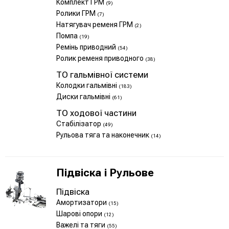
Комплект ГРМ
(9)
Ролики ГРМ
(7)
Натягувач ременя ГРМ
(2)
Помпа
(19)
Ремінь приводний
(54)
Ролик ременя приводного
(38)
ТО гальмівної системи
Колодки гальмівні
(183)
Диски гальмівні
(61)
ТО ходової частини
Стабілізатор
(49)
Рульова тяга та наконечник
(14)
Підвіска і Рульове
Підвіска
Амортизатори
(15)
Шарові опори
(12)
Важелі та тяги
(55)