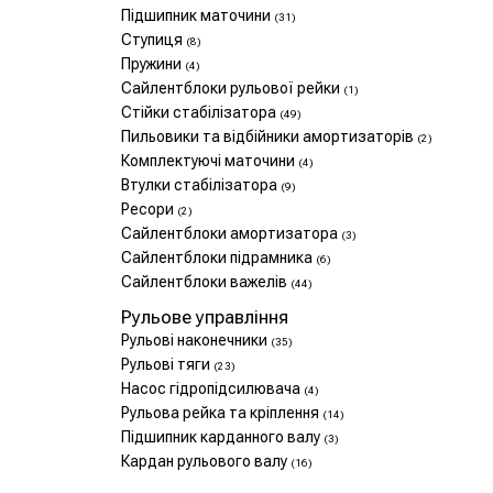
Підшипник маточини
(31)
Ступиця
(8)
Пружини
(4)
Сайлентблоки рульової рейки
(1)
Стійки стабілізатора
(49)
Пильовики та відбійники амортизаторів
(2)
Комплектуючі маточини
(4)
Втулки стабілізатора
(9)
Ресори
(2)
Сайлентблоки амортизатора
(3)
Сайлентблоки підрамника
(6)
Сайлентблоки важелів
(44)
Рульове управління
Рульові наконечники
(35)
Рульові тяги
(23)
Насос гідропідсилювача
(4)
Рульова рейка та кріплення
(14)
Підшипник карданного валу
(3)
Кардан рульового валу
(16)