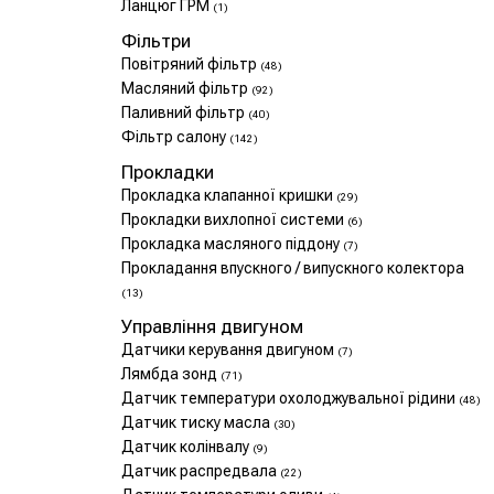
Ланцюг ГРМ
(1)
Фільтри
Повітряний фільтр
(48)
Масляний фільтр
(92)
Паливний фільтр
(40)
Фільтр салону
(142)
Прокладки
Прокладка клапанної кришки
(29)
Прокладки вихлопної системи
(6)
Прокладка масляного піддону
(7)
Прокладання впускного / випускного колектора
(13)
Управління двигуном
Датчики керування двигуном
(7)
Лямбда зонд
(71)
Датчик температури охолоджувальної рідини
(48)
Датчик тиску масла
(30)
Датчик колінвалу
(9)
Датчик распредвала
(22)