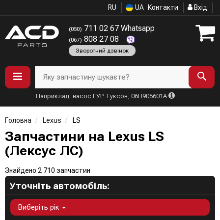
RU
UA
Контакти
Вхід
711 02 67 Whatsapp
(050)
808 27 08
(067)
Зворотний дзвінок
Яку запчастину шукаєте?
Наприклад: насос ГУР Туксон, 06H905601A
Головна
Lexus
LS
Запчастини на Lexus LS
(Лексус ЛС)
Знайдено 2 710 запчастин
Уточніть автомобіль:
Виберіть рік