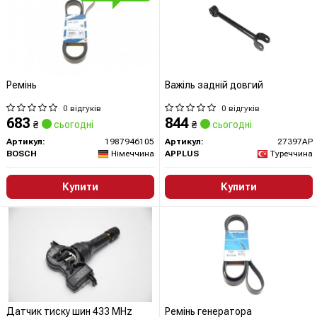
Ремінь
Важіль задній довгий
0 відгуків
0 відгуків
683
844
₴
сьогодні
₴
сьогодні
Артикул:
1987946105
Артикул:
27397AP
BOSCH
Німеччина
APPLUS
Туреччина
Купити
Купити
Датчик тиску шин 433 MHz
Ремінь генератора