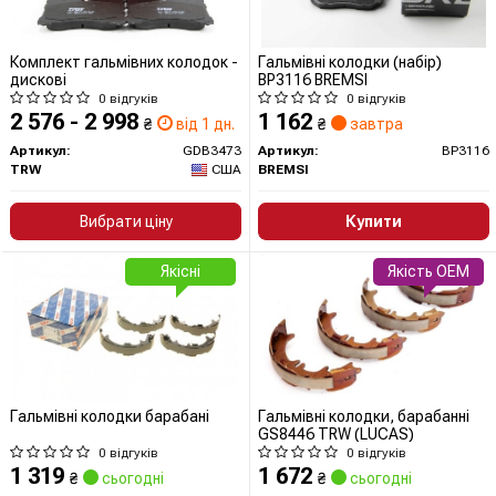
Комплект гальмівних колодок -
Гальмівні колодки (набір)
дискові
BP3116 BREMSI
0 відгуків
0 відгуків
2 576 - 2 998
1 162
₴
від 1 дн.
₴
завтра
Артикул:
GDB3473
Артикул:
BP3116
TRW
США
BREMSI
Вибрати ціну
Купити
Якісні
Якість OEM
Гальмівні колодки барабані
Гальмівні колодки, барабанні
GS8446 TRW (LUCAS)
0 відгуків
0 відгуків
1 319
1 672
₴
сьогодні
₴
сьогодні