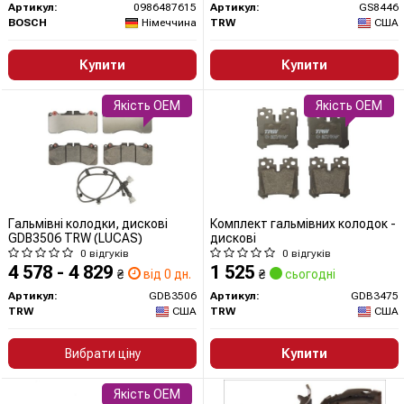
Артикул:
0986487615
Артикул:
GS8446
BOSCH
Німеччина
TRW
США
Купити
Купити
Якість OEM
Якість OEM
Гальмівні колодки, дискові
Комплект гальмівних колодок -
GDB3506 TRW (LUCAS)
дискові
0 відгуків
0 відгуків
4 578 - 4 829
1 525
₴
від 0 дн.
₴
сьогодні
Артикул:
GDB3506
Артикул:
GDB3475
TRW
США
TRW
США
Вибрати ціну
Купити
Якість OEM