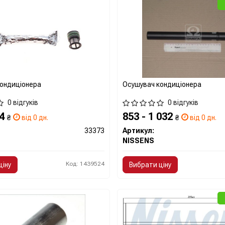
ондиціонера
Осушувач кондиціонера
0 відгуків
0 відгуків
54
853 - 1 032
₴
від 0 дн.
₴
від 0 дн.
33373
Артикул:
NISSENS
Код: 1439524
ціну
Вибрати ціну