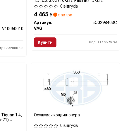
1.5, 2.0, 2.0D (16-21), Passat (15-21)
(5Q0298403C) VAG
0 відгуків
4 465
₴
завтра
Артикул:
5Q0298403C
VAG
V10060010
Код: 1146396-93
Купити
д: 1732080-98
Tiguan 1.4,
Осушувач кондиціонера
5-21)
0 відгуків