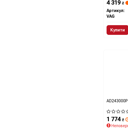
4 319
₴
Артикул:
VAG
Купити
AD243000P
1 774
₴
Неповер