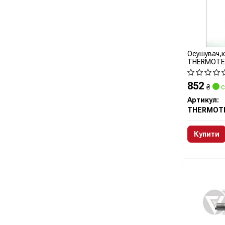
Осушувач,
THERMOT
852
₴
с
Артикул:
THERMOT
Купити