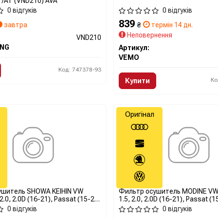
MT/AT (VND210) AVA
0 відгуків
0 відгуків
839
завтра
₴
термін 14 дн.
Неповернення
VND210
ING
Артикул:
VEMO
Код: 747378-93
Ко
Купити
Оригінал
ушитель SHOWA KEIHIN VW
Фильтр осушитель MODINE VW 
2.0, 2.0D (16-21), Passat (15-21)
1.5, 2.0, 2.0D (16-21), Passat (1
3A) VAG
(5Q0298403B) VAG
0 відгуків
0 відгуків