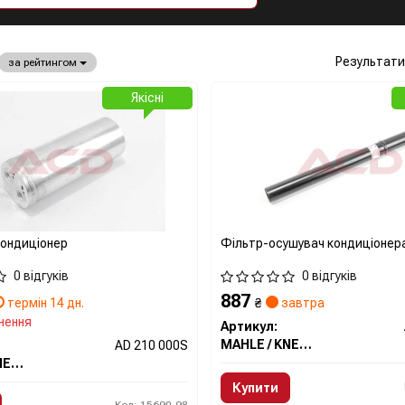
Результати
за рейтингом
Якісні
ондиціонер
Фільтр-осушувач кондиціонер
0 відгуків
0 відгуків
887
термін 14 дн.
₴
завтра
нення
Артикул:
MAHLE / KNECHT
AD 210 000S
MAHLE / KNECHT
Купити