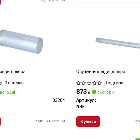
Код: 15690-98
ондиціонера
Осушувач кондиціонера
0 відгуків
0 відгуків
873
ьогодні
₴
сьогодні
33204
Артикул:
NRF
Код: 1440326-84
Ко
Купити