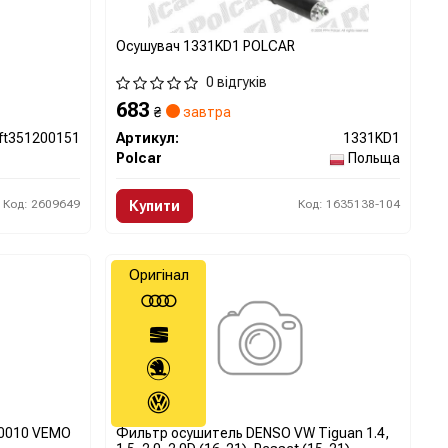
Осушувач 1331KD1 POLCAR
0 відгуків
683
₴
завтра
ft351200151
Артикул:
1331KD1
Polcar
Польща
Код: 2609649
Код: 1635138-104
Купити
Оригінал
60010 VEMO
Фильтр осушитель DENSO VW Tiguan 1.4,