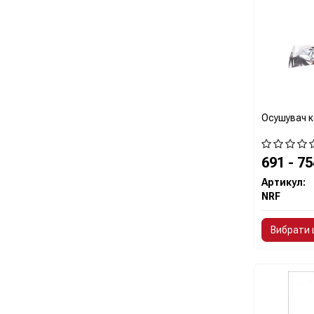
Осушувач к
691 - 7
Артикул:
NRF
Вибрати 