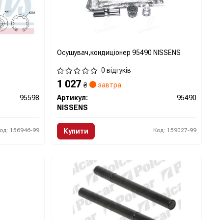
Осушувач,кондиціонер 95490 NISSENS
0 відгуків
1 027
₴
завтра
95598
Артикул:
95490
NISSENS
од: 156946-99
Код: 159027-99
Купити