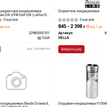
 радиатора кондиционера
Осушитель кондиционера
ia (04-)/VW Golf (04-),Jetta (06-
 (04-09),TT (07-09)
0 відгуків
0 відгуків
01) VIKA
845 - 2 398
автра
₴
від 1 дн.
22980000701
Артикул:
8
США
HELLA
Код: 2433458-93
Вибрати ціну
кондиционера Skoda Octavia II,
Осушувач кондиціонера V100