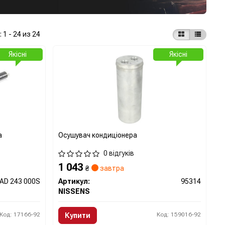
:
1 - 24 из 24
Якісні
Якісні
а
Осушувач кондиціонера
0 відгуків
1 043
₴
завтра
AD 243 000S
Артикул:
95314
NISSENS
Код: 17166-92
Код: 159016-92
Купити