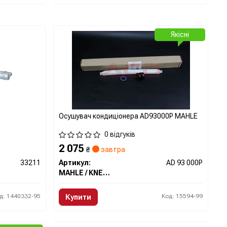
Якісні
Осушувач кондиціонера AD93000P MAHLE
0 відгуків
2 075
₴
завтра
33211
Артикул:
AD 93 000P
MAHLE / KNECHT
д: 1440332-95
Код: 15594-99
Купити