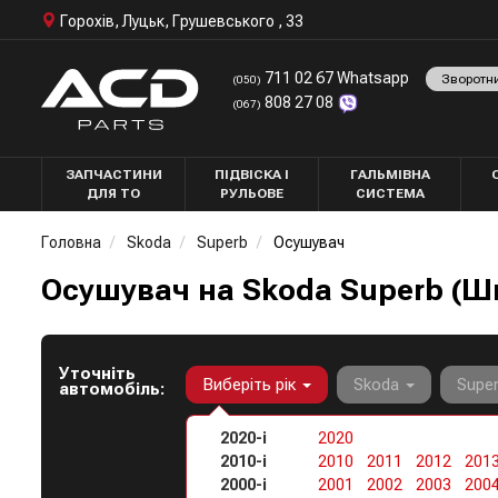
Горохів, Луцьк, Грушевського , 33
711 02 67 Whatsapp
Зворотн
(050)
808 27 08
(067)
ЗАПЧАСТИНИ
ПІДВІСКА І
ГАЛЬМІВНА
ДЛЯ ТО
РУЛЬОВЕ
СИСТЕМА
Головна
Skoda
Superb
Осушувач
Осушувач на Skoda Superb (Ш
Уточніть
Виберіть рік
Skoda
Supe
автомобіль:
2020-і
2020
2010-і
2010
2011
2012
201
2000-і
2001
2002
2003
200