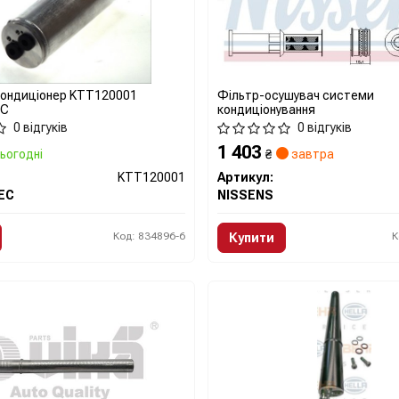
кондиціонер KTT120001
Фільтр-осушувач системи
EC
кондиціонування
0 відгуків
0 відгуків
1 403
ьогодні
₴
завтра
KTT120001
Артикул:
EC
NISSENS
Код: 834896-6
К
Купити