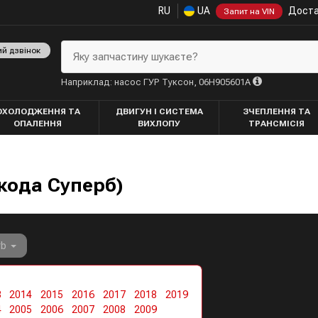
RU
UA
Доста
Запит на VIN
ий дзвінок
Яку запчастину шукаєте?
Наприклад: насос ГУР Туксон, 06H905601A
ОХОЛОДЖЕННЯ ТА
ДВИГУН І СИСТЕМА
ЗЧЕПЛЕННЯ ТА
ОПАЛЕННЯ
ВИХЛОПУ
ТРАНСМІСІЯ
кода Суперб)
rb
3
2014
2015
2016
2017
2018
2019
4
2005
2006
2007
2008
2009