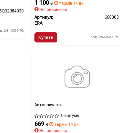
1 100
₴
термін 14 дн.
Неповернення
5Q0298403B
Артикул:
668003
ERA
д: 2414059-93
Код: 2533057-98
Купити
Автозапчасть
0 відгуків
669
₴
термін 14 дн.
Неповернення