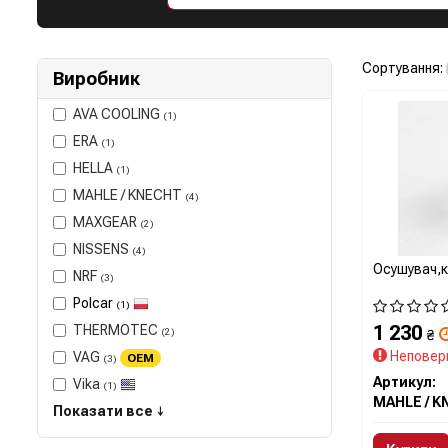
Сортування:
Виробник
AVA COOLING
(1)
ERA
(1)
HELLA
(1)
MAHLE / KNECHT
(4)
MAXGEAR
(2)
NISSENS
(4)
Осушувач,к
NRF
(3)
Polcar
(1)
1 230
THERMOTEC
(2)
₴
Неповер
VAG
OEM
(3)
Артикул:
Vika
(1)
Показати все ↓