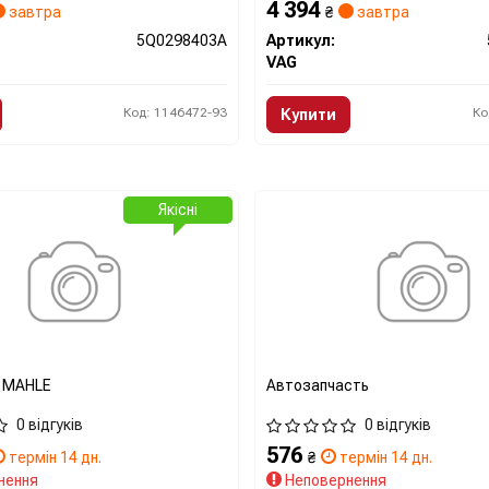
4 394
завтра
₴
завтра
5Q0298403A
Артикул:
VAG
Код: 1146472-93
Ко
Купити
Якісні
 MAHLE
Автозапчасть
0 відгуків
0 відгуків
576
термін 14 дн.
₴
термін 14 дн.
нення
Неповернення