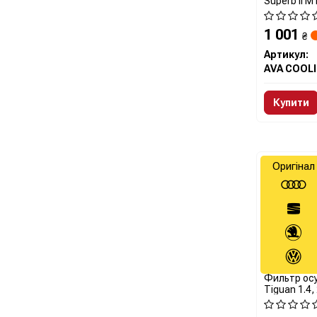
Superb II 
1 001
₴
Артикул:
AVA COOL
Купити
Оригінал
Фильтр ос
Tiguan 1.4, 
(5Q029840