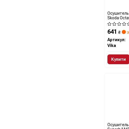
Осушитель
Skoda Octav
15)/Audi A3
(229800007
641
₴
з
Артикул:
Vika
Купити
Осушитель 