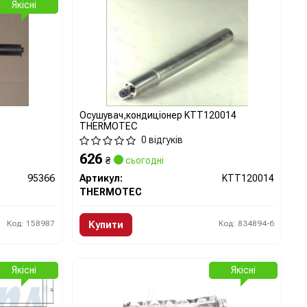
Якісні
Осушувач,кондиціонер KTT120014
THERMOTEC
0 відгуків
626
₴
сьогодні
95366
Артикул:
KTT120014
THERMOTEC
Код: 158987
Код: 834894-6
Купити
Якісні
Якісні