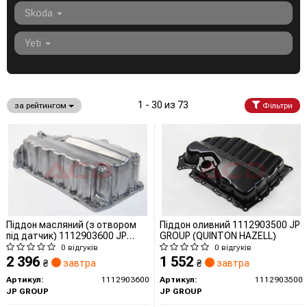
Skoda
Yeti
1 - 30 из 73
за рейтингом
Фільтри
Піддон масляний (з отвором
Піддон оливний 1112903500 JP
під датчик) 1112903600 JP
GROUP (QUINTON HAZELL)
GROUP (QUINTON HAZELL)
0 відгуків
0 відгуків
2 396
1 552
₴
завтра
₴
завтра
Артикул:
1112903600
Артикул:
1112903500
JP GROUP
JP GROUP