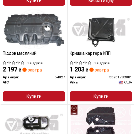
Купити
Вибрати ціну
Піддон масляний
Кришка картера КПП
0 відгуків
0 відгуків
2 197
1 203
₴
завтра
₴
завтра
Артикул:
54827
Артикул:
33251783801
AIC
Vika
США
Купити
Купити