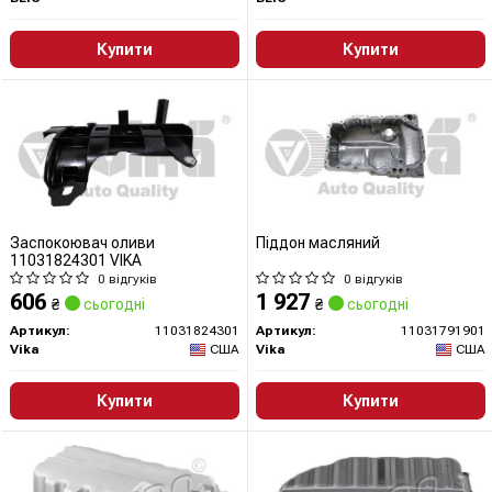
Купити
Купити
Заспокоювач оливи
Піддон масляний
11031824301 VIKA
0 відгуків
0 відгуків
606
1 927
₴
сьогодні
₴
сьогодні
Артикул:
11031824301
Артикул:
11031791901
Vika
США
Vika
США
Купити
Купити