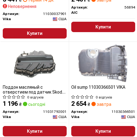
₴
термін 14 дн.
₴
завтра
Неповернення
Артикул:
56894
AIC
Артикул:
11030037901
Vika
США
Купити
Купити
Поддон масляный с
Oil sump 11030366501 VIKA
отверстием под датчик Skoda
Octavia (13-)/VW Caddy
0 відгуків
0 відгуків
(16-),Golf (13-)14,Jetta (11-
1 196
2 654
₴
сьогодні
₴
завтра
15),Polo 13-15,Tiguan (12-16)
(11031792001) VIKA
Артикул:
11031792001
Артикул:
11030366501
Vika
США
Vika
США
Купити
Купити