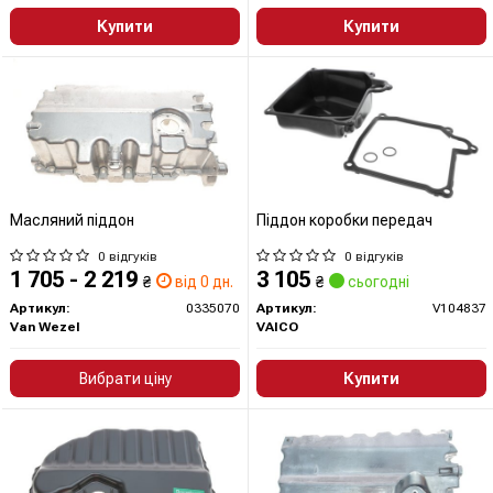
Купити
Купити
Масляний піддон
Піддон коробки передач
0 відгуків
0 відгуків
1 705 - 2 219
3 105
₴
від 0 дн.
₴
сьогодні
Артикул:
0335070
Артикул:
V104837
Van Wezel
VAICO
Вибрати ціну
Купити