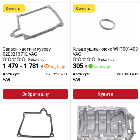
Оригінал
Оригінал
Запасні частини кузову
Кільце ущільнююче WHT001403
02E321371E VAG
VAG
0 відгуків
0 відгуків
1 479 - 1 781
305
₴
від 0 дн.
₴
сьогодні
Артикул:
02E321371E
Артикул:
WHT001403
VAG
VAG
Вибрати ціну
Купити