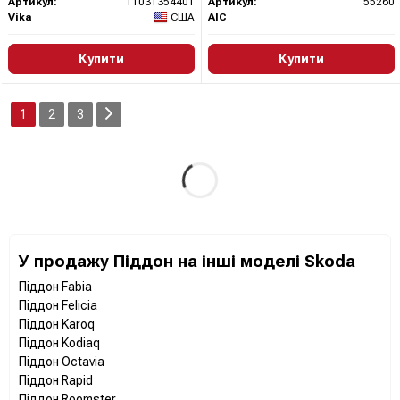
Артикул:
11031354401
Артикул:
55260
Vika
США
AIC
Купити
Купити
1
2
3
У продажу Піддон на інші моделі Skoda
Піддон Fabia
Піддон Felicia
Піддон Karoq
Піддон Kodiaq
Піддон Octavia
Піддон Rapid
Піддон Roomster