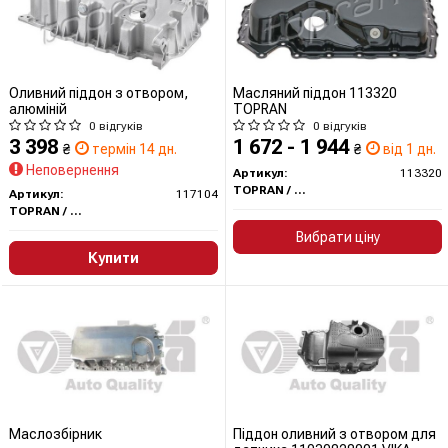
Оливний піддон з отвором,
Масляний піддон 113320
алюміній
TOPRAN
0 відгуків
0 відгуків
3 398
1 672 - 1 944
₴
термін 14 дн.
₴
від 1 дн.
Неповернення
Артикул:
113320
TOPRAN / HANS PRIES
Артикул:
117104
TOPRAN / HANS PRIES
Вибрати ціну
Купити
Маслозбірник
Піддон оливний з отвором для