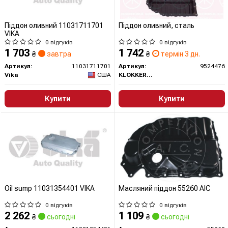
Піддон оливний 11031711701
Піддон оливний, сталь
VIKA
0 відгуків
0 відгуків
1 703
1 742
₴
завтра
₴
термін 3 дн.
Артикул:
11031711701
Артикул:
9524476
Vika
США
KLOKKERHOLM
Купити
Купити
Oil sump 11031354401 VIKA
Масляний пiддон 55260 AIC
0 відгуків
0 відгуків
2 262
1 109
₴
сьогодні
₴
сьогодні