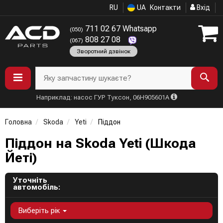
RU
UA
Контакти
Вхід
711 02 67 Whatsapp
(050)
808 27 08
(067)
Зворотний дзвінок
Яку запчастину шукаєте?
Наприклад: насос ГУР Туксон, 06H905601A
Головна
Skoda
Yeti
Піддон
Піддон на Skoda Yeti (Шкода
Йеті)
Уточніть
автомобіль:
Виберіть рік