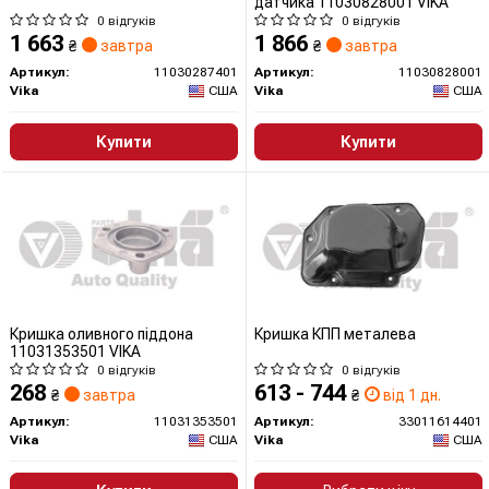
датчика 11030828001 VIKA
0 відгуків
0 відгуків
1 663
1 866
₴
завтра
₴
завтра
Артикул:
11030287401
Артикул:
11030828001
Vika
США
Vika
США
Купити
Купити
Кришка оливного піддона
Кришка КПП металева
11031353501 VIKA
0 відгуків
0 відгуків
268
613 - 744
₴
завтра
₴
від 1 дн.
Артикул:
11031353501
Артикул:
33011614401
Vika
США
Vika
США