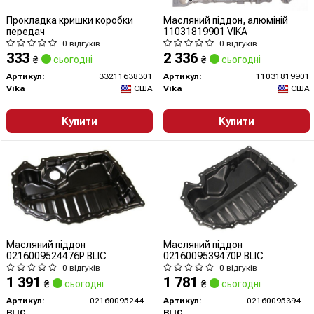
Прокладка кришки коробки
Масляний піддон, алюміній
передач
11031819901 VIKA
0 відгуків
0 відгуків
333
2 336
₴
сьогодні
₴
сьогодні
Артикул:
33211638301
Артикул:
11031819901
Vika
США
Vika
США
Купити
Купити
Масляний піддон
Масляний піддон
0216009524476P BLIC
0216009539470P BLIC
0 відгуків
0 відгуків
1 391
1 781
₴
сьогодні
₴
сьогодні
Артикул:
0216009524476P
Артикул:
0216009539470P
BLIC
BLIC