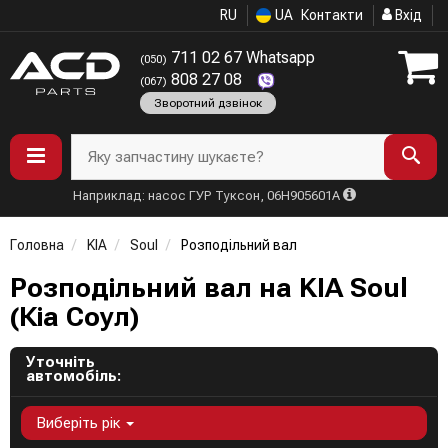
RU
UA
Контакти
Вхід
711 02 67 Whatsapp
(050)
808 27 08
(067)
Зворотний дзвінок
Яку запчастину шукаєте?
Наприклад: насос ГУР Туксон, 06H905601A
Головна
KIA
Soul
Розподільний вал
Розподільний вал на KIA Soul
(Кіа Соул)
Уточніть
автомобіль:
Виберіть рік