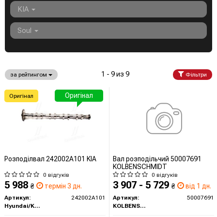
KIA
Soul
1 - 9 из 9
за рейтингом
Фільтри
Оригінал
Оригінал
Розподілвал 242002A101 KIA
Вал розподільчий 50007691
KOLBENSCHMIDT
0 відгуків
0 відгуків
5 988
3 907 - 5 729
₴
термін 3 дн.
₴
від 1 дн.
Артикул:
242002A101
Артикул:
50007691
Hyundai/Kia/Mobis
KOLBENSCHMIDT