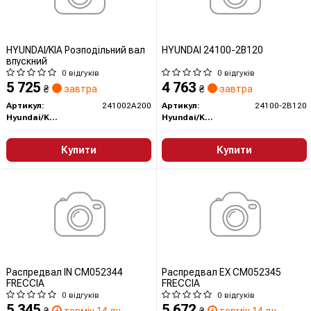
HYUNDAI/KIA Розподільний вал
HYUNDAI 24100-2B120
впускний
0 відгуків
0 відгуків
5 725
4 763
₴
завтра
₴
завтра
Артикул:
241002A200
Артикул:
24100-2B120
Hyundai/Kia/Mobis
Hyundai/Kia/Mobis
Купити
Купити
Распредвал IN CM052344
Распредвал EX CM052345
FRECCIA
FRECCIA
0 відгуків
0 відгуків
5 345
5 672