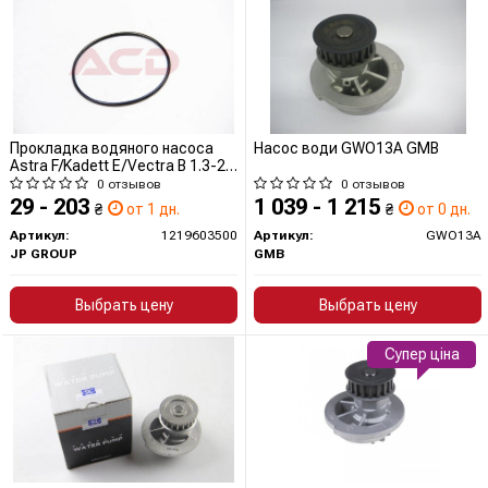
Прокладка водяного насоса
Насос води GWO13A GMB
Astra F/Kadett E/Vectra B 1.3-2.2
-03
0 отзывов
0 отзывов
29 - 203
1 039 - 1 215
₴
от 1 дн.
₴
от 0 дн.
Артикул:
1219603500
Артикул:
GWO13A
JP GROUP
GMB
Выбрать цену
Выбрать цену
Супер ціна