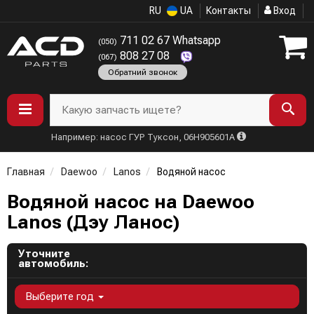
RU
UA
Контакты
Вход
711 02 67 Whatsapp
(050)
808 27 08
(067)
Обратний звонок
Какую запчасть ищете?
Например: насос ГУР Туксон, 06H905601A
Главная
Daewoo
Lanos
Водяной насос
Водяной насос на Daewoo
Lanos (Дэу Ланос)
Уточните
автомобиль:
Выберите год