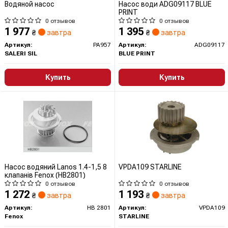
Водяной насос
Насос води ADG09117 BLUE
PRINT
0 отзывов
0 отзывов
1 977
1 395
₴
завтра
₴
завтра
Артикул:
PA957
Артикул:
ADG09117
SALERI SIL
BLUE PRINT
Купить
Купить
Насос водяний Lanos 1.4-1,5 8
VPDA109 STARLINE
клапанів Fenox (HB2801)
0 отзывов
0 отзывов
1 272
1 193
₴
завтра
₴
завтра
Артикул:
HB 2801
Артикул:
VPDA109
Fenox
STARLINE