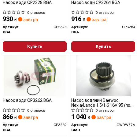
Насос води CP2328 BGA
Насос води CP3264 BGA
0 отзывов
0 отзывов
930
916
₴
завтра
₴
завтра
Артикул:
CP2328
Артикул:
CP3264
BGA
BGA
Купить
Купить
Насос води CP3262 BGA
Насос водяний Daewoo
Nexia/Lanos 1.5/1.6 16V 95 (пр-
во GMB) GWDW87A GMB
0 отзывов
0 отзывов
866
1 040
₴
завтра
₴
завтра
Артикул:
CP3262
Артикул:
GWDW87A
BGA
GMB