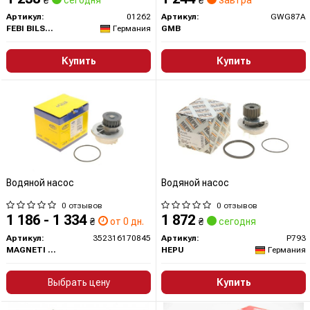
₴
сегодня
₴
завтра
Артикул:
01262
Артикул:
GWG87A
FEBI BILSTEIN
Германия
GMB
Купить
Купить
Водяной насос
Водяной насос
0 отзывов
0 отзывов
1 186 - 1 334
1 872
₴
от 0 дн.
₴
сегодня
Артикул:
352316170845
Артикул:
P793
MAGNETI MARELLI
HEPU
Германия
Выбрать цену
Купить