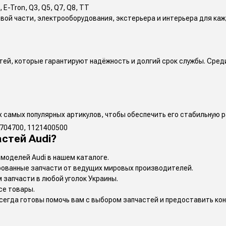
6, E-Tron, Q3, Q5, Q7, Q8, TT
вой части, электрооборудования, экстерьера и интерьера для ка
й, которые гарантируют надёжность и долгий срок службы. Среди
 самых популярных артикулов, чтобы обеспечить его стабильную р
7704700, 1121400500
стей Audi?
 моделей Audi в нашем каталоге.
рованные запчасти от ведущих мировых производителей.
м запчасти в любой уголок Украины.
се товары.
сегда готовы помочь вам с выбором запчастей и предоставить ко