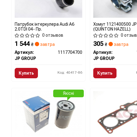
Патрубок інтеркулера Audi A6
Хомут 1121400500 J
2.0TDI 04- Пр.
(QUINTON HAZELL)
0 отзывов
0 отзы
1 544
305
₴
завтра
₴
завтра
Артикул:
1117704700
Артикул:
JP GROUP
JP GROUP
Код: 40417-86
Купить
Купить
Якісні