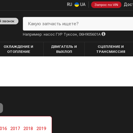
RU
UA
Дост
Запрос по VIN
й звонок
Какую запчасть ищете?
Например: насос ГУР Туксон, 06H905601A
ОХЛАЖДЕНИЕ И
ДВИГАТЕЛЬ И
СЦЕПЛЕНИЕ И
ОТОПЛЕНИЕ
ВЫХЛОП
ТРАНСМИССИЯ
016
2017
2018
2019