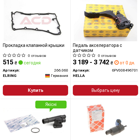
Прокладка клапанной крышки
Педаль акселератора с
датчиком
0 отзывов
0 отзывов
515
3 189 - 3 742
₴
сегодня
₴
от 0 дн.
Артикул:
266.060
Артикул:
6PV008496701
ELRING
Германия
HELLA
Купить
Выбрать цену
Якісні