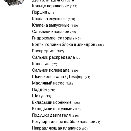
Кольца поршневые
(189)
Поршня
(218)
Клапана впускные
(150)
Клапана выпускные
(150)
Сальники клапанов
(79)
Гидрокомпенсаторы
(149)
Болты головки блока цилиндров
(104)
Распредвал
(197)
Сальник распредвала
(70)
Коленвал
(52)
Сальник коленвала
(239)
Шкив коленвала / Демфер
(91)
Масляный насос
(128)
Поддон
(228)
Шатун
(15)
Вкладыши коренные
(126)
Вкладыши шатунные
(125)
Подушки двигателя
(616)
Регулировочная шайба клапанов
(1)
Направляющая клапанов
(69)