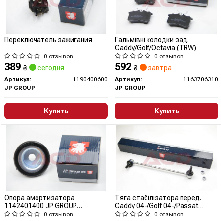
Переключатель зажигания
Гальмівні колодки зад.
Caddy/Golf/Octavia (TRW)
0 отзывов
0 отзывов
389
592
₴
сегодня
₴
завтра
Артикул:
1190400600
Артикул:
1163706310
JP GROUP
JP GROUP
Купить
Купить
Опора амортизатора
Тяга стабілізатора перед.
1142401400 JP GROUP
Caddy 04-/Golf 04-/Passat
(QUINTON HAZELL)
06-/Jetta 06-
0 отзывов
0 отзывов