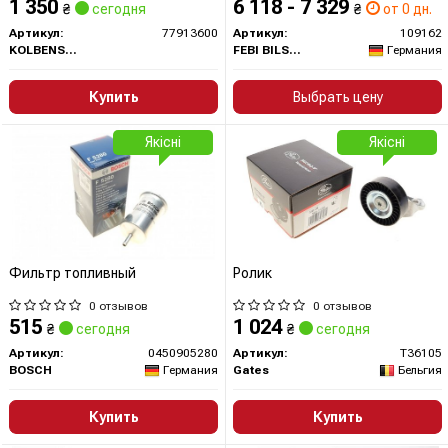
1 350
6 118 - 7 329
₴
сегодня
₴
от 0 дн.
Артикул:
77913600
Артикул:
109162
KOLBENSCHMIDT
FEBI BILSTEIN
Германия
Купить
Выбрать цену
Якісні
Якісні
Фильтр топливный
Ролик
0 отзывов
0 отзывов
515
1 024
₴
сегодня
₴
сегодня
Артикул:
0450905280
Артикул:
T36105
BOSCH
Германия
Gates
Бельгия
Купить
Купить