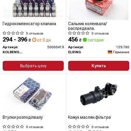
Гидрокомпенсатор клапана
Сальник коленвала/
распредвала.
0 отзывов
0 отзывов
294 - 396
456
₴
от 0 дн.
₴
сегодня
Артикул:
50006419
Артикул:
129.780
KOLBENSCHMIDT
ELRING
Германия
Выбрать цену
Купить
Втулки розподілвалу
Кожух маслян.фільтра
0 отзывов
0 отзывов