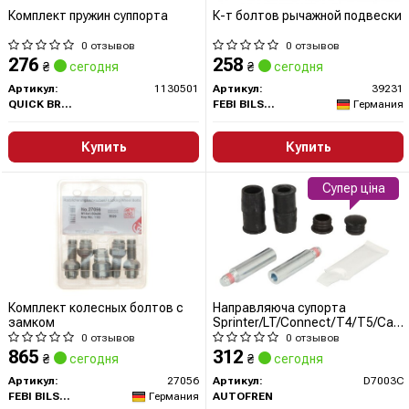
Комплект пружин суппорта
К-т болтов рычажной подвески
0 отзывов
0 отзывов
276
258
₴
сегодня
₴
сегодня
Артикул:
1130501
Артикул:
39231
QUICK BRAKE
FEBI BILSTEIN
Германия
Купить
Купить
Супер ціна
Комплект колесных болтов с
Направляюча супорта
замком
Sprinter/LT/Connect/T4/T5/Cadd
III (к-кт)
0 отзывов
0 отзывов
865
312
₴
сегодня
₴
сегодня
Артикул:
27056
Артикул:
D7003C
FEBI BILSTEIN
Германия
AUTOFREN