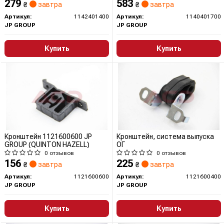
279
583
₴
завтра
₴
завтра
Артикул:
1142401400
Артикул:
1140401700
JP GROUP
JP GROUP
Купить
Купить
Кронштейн 1121600600 JP
Кронштейн, система выпуска
GROUP (QUINTON HAZELL)
ОГ
0 отзывов
0 отзывов
156
225
₴
завтра
₴
завтра
Артикул:
1121600600
Артикул:
1121600400
JP GROUP
JP GROUP
Купить
Купить