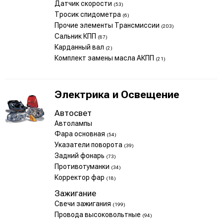
Датчик скорости
(53)
Тросик спидометра
(6)
Прочие элементы Трансмиссии
(203)
Сальник КПП
(87)
Карданный вал
(2)
Комплект замены масла АКПП
(21)
Электрика и Освещение
Автосвет
Автолампы
Фара основная
(54)
Указатели поворота
(39)
Задний фонарь
(73)
Противотуманки
(34)
Корректор фар
(18)
Зажигание
Свечи зажигания
(199)
Провода высоковольтные
(94)