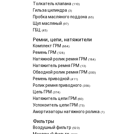
Толкатель клапана
(110)
Гильза цилиндра
(3)
Пробка масляного поддона
(65)
Щуп масляный
(97)
ГБЦ
(45)
Ремни, цепи, натяжители
Комплект ГРМ
(664)
Ремень ГРМ
(128)
Натяжной ролик ремня ГРМ
(184)
Натяжитель ремня ГРМ
(13)
Обводной ролик ремня ГРМ
(200)
Ремень приводной
(411)
Ролик ремня приводного
(358)
Цепь ГРМ
(374)
Натяжитель цепи ГРМ
(60)
Успокоитель цепи ГРМ
(73)
Амортизаторы натяжного ролика
(1)
Фильтры
Воздушный фильтр
(523)