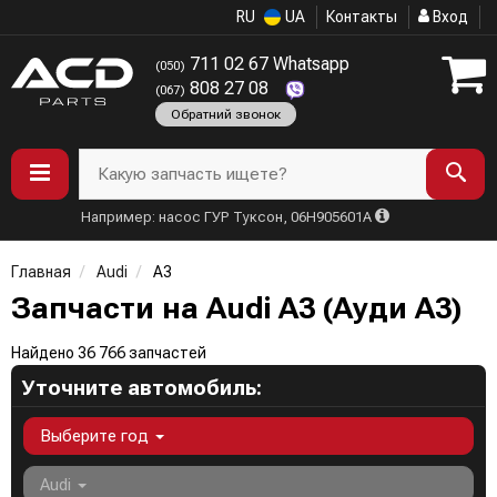
RU
UA
Контакты
Вход
711 02 67 Whatsapp
(050)
808 27 08
(067)
Обратний звонок
Какую запчасть ищете?
Например: насос ГУР Туксон, 06H905601A
Главная
Audi
A3
Запчасти на Audi A3 (Ауди А3)
Найдено 36 766 запчастей
Уточните автомобиль:
Выберите год
Audi