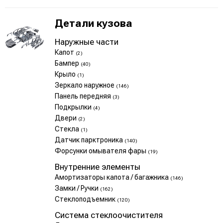
Детали кузова
Наружные части
Капот
(2)
Бампер
(40)
Крыло
(1)
Зеркало наружное
(146)
Панель передняя
(3)
Подкрылки
(4)
Двери
(2)
Стекла
(1)
Датчик парктроника
(140)
Форсунки омывателя фары
(19)
Внутренние элементы
Амортизаторы капота / багажника
(146)
Замки / Ручки
(162)
Стеклоподъемник
(120)
Система стеклоочистителя