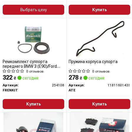
Выбрать цену
Купить
Ремкомплект суппорта
Пружина корпуса супорта
переднего BMW 3 (E90)/Ford
Focus/Renault
0 отзывов
0 отзывов
Duster/Megane/Skoda Fabia/VW
322
278
₴
сегодня
₴
сегодня
Golf V (d=54mm)(Ate) (254108)
Frenkit
Артикул:
254108
Артикул:
11811601431
FRENKIT
ATE
Купить
Купить