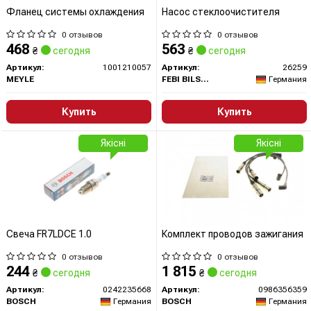
Фланец системы охлаждения
Насос стеклоочистителя
0 отзывов
0 отзывов
468
563
₴
сегодня
₴
сегодня
Артикул:
1001210057
Артикул:
26259
MEYLE
FEBI BILSTEIN
Германия
Купить
Купить
Якісні
Якісні
Свеча FR7LDCE 1.0
Комплект проводов зажигания
0 отзывов
0 отзывов
244
1 815
₴
сегодня
₴
сегодня
Артикул:
0242235668
Артикул:
0986356359
BOSCH
Германия
BOSCH
Германия