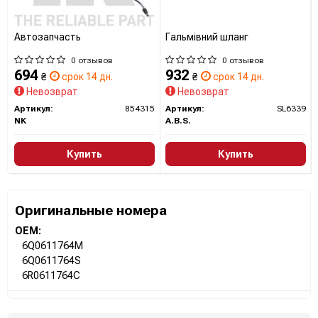
Автозапчасть
Гальмiвний шланг
0 отзывов
0 отзывов
694
932
₴
срок 14 дн.
₴
срок 14 дн.
Невозврат
Невозврат
Артикул:
854315
Артикул:
SL6339
NK
A.B.S.
Купить
Купить
Оригинальные номера
OEM:
6Q0611764M
6Q0611764S
6R0611764C