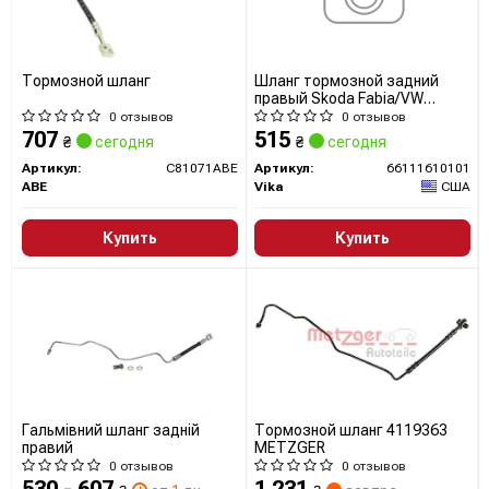
передовой автомобильных технологий, внедряя новые и
улучшенные решения для автомобильной индустрии.
Среди важнейших достижений BOSCH можно отметить
Тормозной шланг
Шланг тормозной задний
правый Skoda Fabia/VW
разработку системы ABS, впрыска топлива и
Polo/Seat Cordoba, Ibiza (03-
0 отзывов
0 отзывов
многочисленных электронных систем управления,
14) (66111610101) VIKA
707
515
₴
сегодня
₴
сегодня
которые значительно улучшили безопасность,
Артикул:
C81071ABE
Артикул:
66111610101
эффективность и комфорт вождения.
ABE
Vika
США
Купить
Купить
Сайт:
https://www.boschaftermarket.com/
Все запчасти BOSCH →
Гальмiвний шланг заднiй
Тормозной шланг 4119363
правий
METZGER
0 отзывов
0 отзывов
530 - 607
1 231