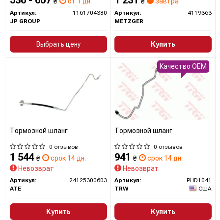
₴
от 1 дн.
₴
завтра
Артикул:
1161704380
Артикул:
4119363
JP GROUP
METZGER
Выбрать цену
Купить
Качество OEM
Тормозной шланг
Тормозной шланг
0 отзывов
0 отзывов
1 544
941
₴
срок 14 дн.
₴
срок 14 дн.
Невозврат
Невозврат
Артикул:
24125300603
Артикул:
PHD1041
ATE
TRW
США
Купить
Купить