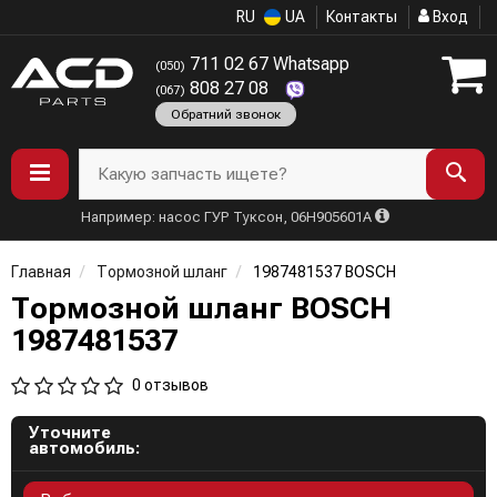
RU
UA
Контакты
Вход
711 02 67 Whatsapp
(050)
808 27 08
(067)
Обратний звонок
Какую запчасть ищете?
Например: насос ГУР Туксон, 06H905601A
Главная
Тормозной шланг
1987481537 BOSCH
Тормозной шланг BOSCH
1987481537
0 отзывов
Уточните
автомобиль: