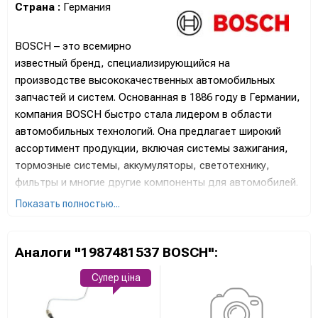
Страна :
Германия
BOSCH – это всемирно
известный бренд, специализирующийся на
производстве высококачественных автомобильных
запчастей и систем. Основанная в 1886 году в Германии,
компания BOSCH быстро стала лидером в области
автомобильных технологий. Она предлагает широкий
ассортимент продукции, включая системы зажигания,
тормозные системы, аккумуляторы, светотехнику,
фильтры и многие другие компоненты для автомобилей.
Показать полностью...
Продукция BOSCH известна своей надежностью,
долговечностью и инновационностью. Она используется
как оригинальное оборудование для многих ведущих
Аналоги "1987481537 BOSCH":
автопроизводителей мира, а также широко
представлена на рынке автозапчастей для вторичного
Супер ціна
обслуживания. Благодаря постоянным инвестициям в
исследования и разработки, BOSCH остается на