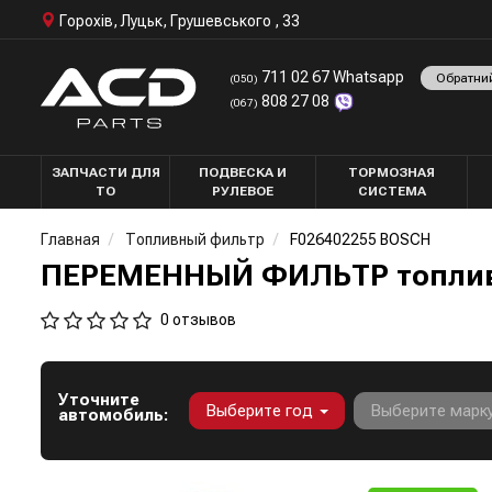
Горохів, Луцьк, Грушевського , 33
711 02 67 Whatsapp
Обратни
(050)
808 27 08
(067)
ЗАПЧАСТИ ДЛЯ
ПОДВЕСКА И
ТОРМОЗНАЯ
ТО
РУЛЕВОЕ
СИСТЕМА
Главная
Топливный фильтр
F026402255 BOSCH
ПЕРЕМЕННЫЙ ФИЛЬТР топлив
0 отзывов
Уточните
Выберите год
Выберите марк
автомобиль: