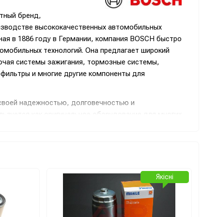
тный бренд,
изводстве высококачественных автомобильных
ная в 1886 году в Германии, компания BOSCH быстро
томобильных технологий. Она предлагает широкий
ючая системы зажигания, тормозные системы,
 фильтры и многие другие компоненты для
своей надежностью, долговечностью и
льзуется как оригинальное оборудование для многих
 мира, а также широко представлена на рынке
го обслуживания. Благодаря постоянным инвестициям
и, BOSCH остается на передовой автомобильных
 улучшенные решения для автомобильной индустрии.
Якісні
й BOSCH можно отметить разработку системы ABS,
енных электронных систем управления, которые
асность, эффективность и комфорт вождения.