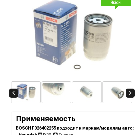
Якісні
Применяемость
BOSCH F026402255 подходит к маркам/моделям авто:
-
Hyundai:
IX20
,
Tucson