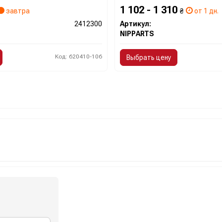
1 102 - 1 310
завтра
₴
от 1 дн.
2412300
Артикул:
NIPPARTS
Код: 620410-106
Выбрать цену