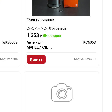
market.com/
Фильтр топлива
0 отзывов
1 353
₴
сегодня
WK8060Z
Артикул:
KC605D
MAHLE / KNECHT
Код: 254286
Код: 302693-92
Купить