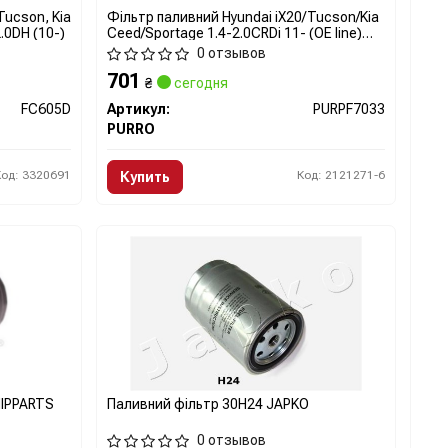
Tucson, Kia
Фільтр паливний Hyundai iX20/Tucson/Kia
.0DH (10-)
Ceed/Sportage 1.4-2.0CRDi 11- (OE line)
PURPF7033 PURRO
0 отзывов
701
₴
сегодня
FC605D
Артикул:
PURPF7033
PURRO
Код: 3320691
Код: 2121271-6
Купить
NIPPARTS
Паливний фільтр 30H24 JAPKO
0 отзывов