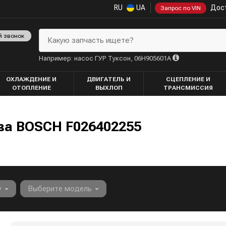
RU
UA
Дост
Запрос по VIN
й звонок
Какую запчасть ищете?
Например: насос ГУР Туксон, 06H905601A
ОХЛАЖДЕНИЕ И
ДВИГАТЕЛЬ И
СЦЕПЛЕНИЕ И
ОТОПЛЕНИЕ
ВЫХЛОП
ТРАНСМИССИЯ
а BOSCH F026402255
у
Выберите модель