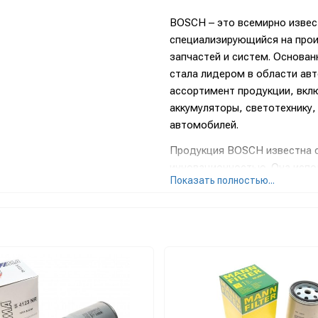
BOSCH – это всемирно извес
специализирующийся на про
запчастей и систем. Основан
стала лидером в области ав
ассортимент продукции, вкл
аккумуляторы, светотехнику,
автомобилей.
Продукция BOSCH известна 
инновационностью. Она испо
Показать полностью...
ведущих автопроизводителей
автозапчастей для вторично
в исследования и разработк
технологий, внедряя новые и
Среди важнейших достижени
впрыска топлива и многочисл
значительно улучшили безоп