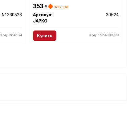
353
₴
завтра
N1330528
Артикул:
30H24
JAPKO
Код: 364534
Код: 1964893-99
Купить