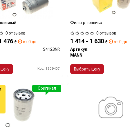
Сайт:
https://www.boschafter
Все запчасти BOSCH →
опливный
Фильтр топлива
0 отзывов
0 отзывов
 1 476
1 414 - 1 630
₴
от 0 дн.
₴
от 0 дн.
S4123NR
Артикул:
MANN
Код: 1859407
 цену
Выбрать цену
Оригинал
л