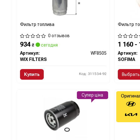
Фильтр топлива
Фильтр т
0 отзывов
934
1 160 -
₴
сегодня
Артикул:
WF8505
Артикул:
WIX FILTERS
SOFIMA
Код: 311534-92
Купить
Выбрать
Супер ціна
Оригина