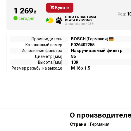
Купить
1 269
₴
Код:
1
ОПЛАТА ЧАСТЯМИ
сегодня
PLATA BY MONO
3 платежа по 423 ₴
Производитель
BOSCH
(Германия)
Каталожный номер
F026402255
Исполнение фильтра
Накручиваемый фильтр
Диаметр [мм]
85
Высота [мм]
139
Размер резьбы на выходе
M 16 x 1.5
О производител
Страна :
Германия