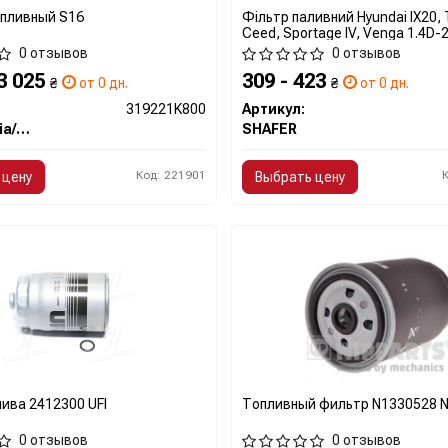
пливный S16
Фільтр паливний Hyundai IX20, 
Ceed, Sportage IV, Venga 1.4D-2
0 отзывов
0 отзывов
 3 025
309 - 423
₴
от 0 дн.
₴
от 0 дн.
319221K800
Артикул:
Hyundai/Kia/Mobis
SHAFER
Код: 221901
 цену
Выбрать цену
ива 2412300 UFI
Топливный фильтр N1330528 
0 отзывов
0 отзывов