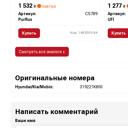
1 532
1 277
₴
завтра
₴
Артикул:
CS789
Артикул:
Purflux
UFI
Код: 1483503-84
Купить
Купить
Смотреть все аналоги ↓
Оригинальные номера
Hyundai/Kia/Mobis:
319221K800
Написать комментарий
Ваше имя