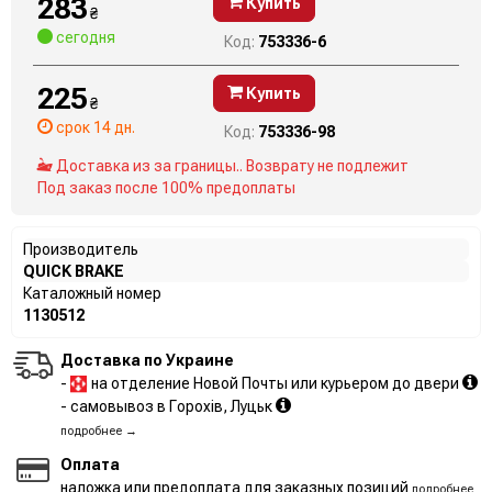
283
Купить
₴
сегодня
Код:
753336-6
225
Купить
₴
срок 14 дн.
Код:
753336-98
Доставка из за границы.. Возврату не подлежит
Под заказ после 100% предоплаты
Производитель
QUICK BRAKE
Каталожный номер
1130512
Доставка по Украине
-
на отделение Новой Почты или курьером до двери
- самовывоз в Горохів, Луцьк
подробнее →
Оплата
наложка или предоплата для заказных позиций
подробнее