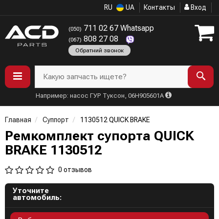
RU
UA
Контакты
Вход
711 02 67 Whatsapp
(050)
808 27 08
(067)
Обратний звонок
Какую запчасть ищете?
Например: насос ГУР Туксон, 06H905601A
Главная
Суппорт
1130512 QUICK BRAKE
Ремкомплект супорта QUICK
BRAKE 1130512
0 отзывов
Уточните
автомобиль: