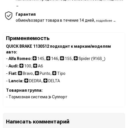
→
Гарантия
обмен/возврат товара в течение 14 дней,
подробнее →
Применяемость
QUICK BRAKE 1130512 подходит к маркам/моделям
авто:
-
Alfa Romeo:
145
,
146
,
155
,
Spider (916S_)
-
Audi:
100
,
A6
-
Fiat:
Bravo
,
Punto
,
Tipo
-
Lancia:
DEDRA
,
DELTA
Товарная группа:
- Тормозная система
Суппорт
Написать комментарий