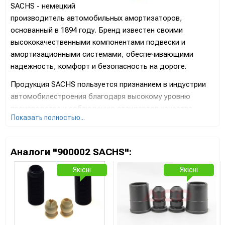
SACHS - немецкий
производитель автомобильных амортизаторов,
основанный в 1894 году. Бренд известен своими
высококачественными компонентами подвески и
амортизационными системами, обеспечивающими
надежность, комфорт и безопасность на дороге.
Продукция SACHS пользуется признанием в индустрии
автомобилестроения благодаря высокому уровню
производства и соблюдению стандартов качества.
Показать полностью...
Амортизаторы SACHS известны своей эффективностью,
стойкостью к нагрузкам и оптимальной работой в
различных условиях.
Аналоги "900002 SACHS":
Бренд SACHS значительно инвестирует в исследования
Якісні
Якісні
и разработку новейших технологий для повышения
производительности и обеспечения отличных
характеристик амортизации транспортных средств. Их
продукция широко используется в автопромышленности
и спорте, подтверждая высокий статус бренда.