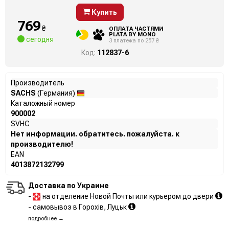
Купить
769
₴
ОПЛАТА ЧАСТЯМИ
PLATA BY MONO
сегодня
3 платежа по 257 ₴
Код:
112837-6
Производитель
SACHS
(Германия)
Каталожный номер
900002
SVHC
Нет информации. обратитесь. пожалуйста. к
производителю!
EAN
4013872132799
Доставка по Украине
-
на отделение Новой Почты или курьером до двери
- самовывоз в Горохів, Луцьк
подробнее →