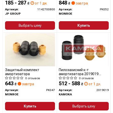
185 - 287
848
₴
от 1 дн.
₴
завтра
Артикул:
1142700800
Артикул:
PK052
JP GROUP
MONROE
Выбрать цену
Купить
Защитный комплект
Пилозахисний к-т
амортизатора
амортизатора 2019019
KAMOKA
0 отзывов
0 отзывов
643
512 - 588
₴
завтра
₴
от 1 дн.
Артикул:
PK047
Артикул:
2019019
MONROE
KAMOKA
Купить
Выбрать цену