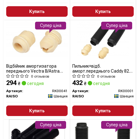
Купить
Купить
Супер ціна
Супер ціна
Відбійник амортизатора
Пильник+відб.
переднього Vectra B/Astra
аморт.переднього Caddy 82-
G/Zafira A (к-т 2шт) RK00041
04/Golf 74-99/Passat 73-
0 отзывов
0 отзывов
RAISO
97/Lada 2108.Journey(к-т
294
432
₴
сегодня
₴
сегодня
2шт)
Артикул:
RK00041
Артикул:
RK00001
RAISO
Швеция
RAISO
Швеция
Купить
Купить
Супер ціна
Супер ціна