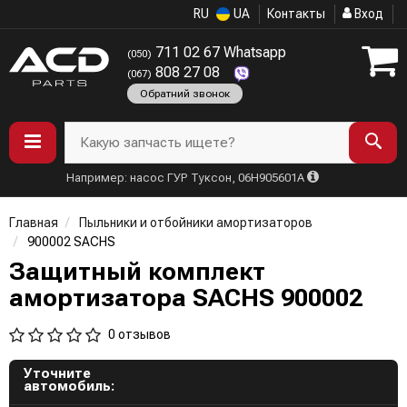
RU
UA
Контакты
Вход
711 02 67 Whatsapp
(050)
808 27 08
(067)
Обратний звонок
Какую запчасть ищете?
Например: насос ГУР Туксон, 06H905601A
Главная
Пыльники и отбойники амортизаторов
900002 SACHS
Защитный комплект
амортизатора SACHS 900002
0 отзывов
Уточните
автомобиль: