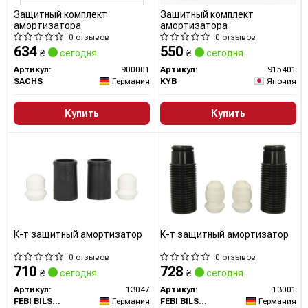
Защитный комплект
Защитный комплект
Со своим богатым наследием и передовыми
амортизатора
амортизатора
разработками, SACHS всегда остается лидером в
0 отзывов
0 отзывов
634
550
₴
сегодня
₴
сегодня
производстве амортизаторов и подвески, обеспечивая
Артикул:
900001
Артикул:
915401
водителям уверенность в их безопасности и удобстве
SACHS
Германия
KYB
Япония
во время каждой поездки.
Купить
Купить
Сайт:
https://aftermarket.zf.com/en/aftermarket-portal/our-
brands/sachs/
Все запчасти SACHS →
К-т защитный амортизатор
К-т защитный амортизатор
0 отзывов
0 отзывов
710
728
₴
сегодня
₴
сегодня
Артикул:
13047
Артикул:
13001
FEBI BILSTEIN
Германия
FEBI BILSTEIN
Германия