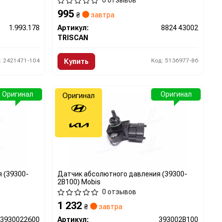
0 отзывов
995
₴
завтра
1.993.178
Артикул:
8824 43002
TRISCAN
: 2421471-104
Код: 5136977-86
Купить
Оригинал
Оригинал
Оригинал
 (39300-
Датчик абсолютного давления (39300-
2B100) Mobis
0 отзывов
1 232
₴
завтра
3930022600
Артикул:
393002B100