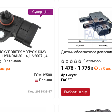
Супер ціна
СКУ ПОВІТРЯ У ВПУСКНОМУ
Датчик абсолютного давлени
 HYUNDAI I30 1.4,1.6 2007-,I40
-,IX35 1.6,2.0 2010-,KIA CEED
0 отзывов
0 отзывов
7-,SPORTAGE 1.6,2.0 2010-
1 476 - 1 775
 NTY
автра
₴
от 0 дн.
ECMHY500
Артикул:
Польша
FACET
Код: 2088838-87
Выбрать цену