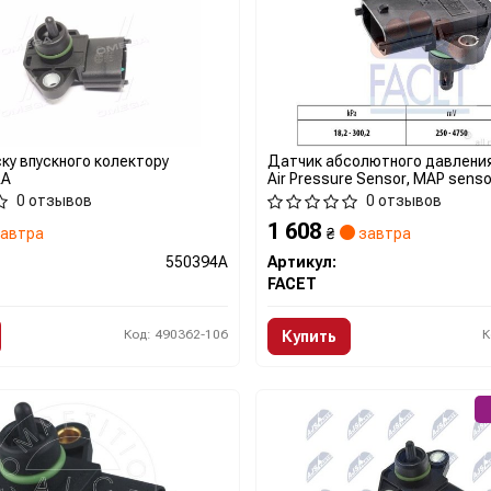
ку впускного колектору
Датчик абсолютного давления
RA
Air Pressure Sensor, MAP senso
0 отзывов
0 отзывов
1 608
автра
₴
завтра
550394A
Артикул:
FACET
Код: 490362-106
К
Купить