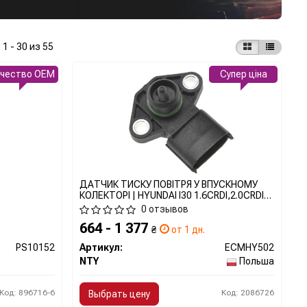
:
1 - 30 из 55
ачество OEM
Супер ціна
ДАТЧИК ТИСКУ ПОВІТРЯ У ВПУСКНОМУ
КОЛЕКТОРІ | HYUNDAI I30 1.6CRDI,2.0CRDI
2007-,I40 1.7CRDI 2012-,IX35
0 отзывов
1.7CRDI,2.0CRDI 2010-,KIA CEED
664 - 1 377
1.6CRDI,2.0CRDI 2006-,RIO 1.1CRDI,1.4CRDI
₴
от 1 дн.
2011-,SPORTAGE 1.7CRDI,2.0CRDI 2010-
PS10152
Артикул:
ECMHY502
ECMHY502 NTY
NTY
Польша
Код: 896716-6
Код: 2086726
Выбрать цену