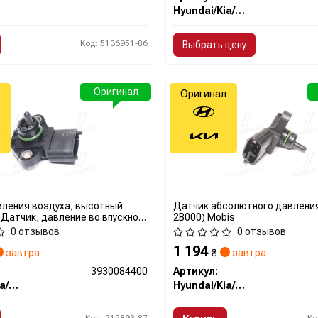
Hyundai/Kia/Mobis
Код: 5136951-86
Выбрать цену
Оригинал
Оригинал
ления воздуха, высотный
Датчик абсолютного давления
 Датчик, давление во впускном
2B000) Mobis
де 3930084400 HYUNDAI
0 отзывов
0 отзывов
1 194
завтра
₴
завтра
3930084400
Артикул:
Hyundai/Kia/Mobis
Hyundai/Kia/Mobis