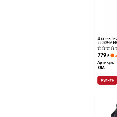
Датчик тис
550394A E
779
₴
з
Артикул:
ERA
Купить