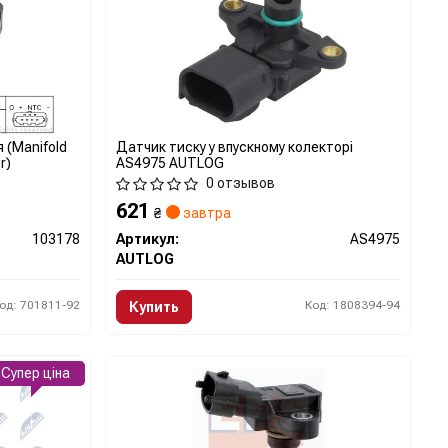
 (Manifold
Датчик тиску у впускному колекторі
r)
AS4975 AUTLOG
0 отзывов
621
₴
завтра
103178
Артикул:
AS4975
AUTLOG
од: 701811-92
Код: 1808394-94
Купить
Супер ціна