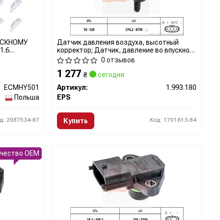
УСКНОМУ
Датчик давления воздуха, высотный
1.6
корректор; Датчик, давление во впускном
S PRIME
газопроводе
0 отзывов
1.5CRDI
1 277
TAGE 2.0
₴
сегодня
ECMHY501
Артикул:
1.993.180
Польша
EPS
д: 2087534-87
Код: 1701613-84
Купить
ачество OEM