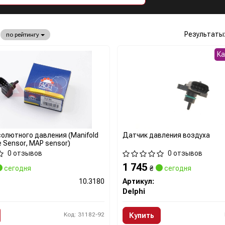
Результаты
по рейтингу
К
олютного давления (Manifold
Датчик давления воздуха
e Sensor, MAP sensor)
0 отзывов
0 отзывов
1 745
сегодня
₴
сегодня
10.3180
Артикул:
Delphi
Код: 31182-92
Купить