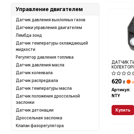
Управление двигателем
Датчик давления выхлопных газов
Датчики управления двигателем
Лямбда зонд
Датчик температуры охлаждающей
жидкости
Регулятор давления топлива
ДАТЧИК ТИ
Датчик давления масла
КОЛЕКТОРІ |
1.6GDI 2012
Датчик коленвала
1.4,1.6 200
620
Датчик распредвала
ECMHY500
₴
з
Датчик температуры масла
Артикул:
NTY
Датчик положения дроссельной
заслонки
Датчик детонации
Купить
Дроссельная заслонка
Клапан фазорегулятора