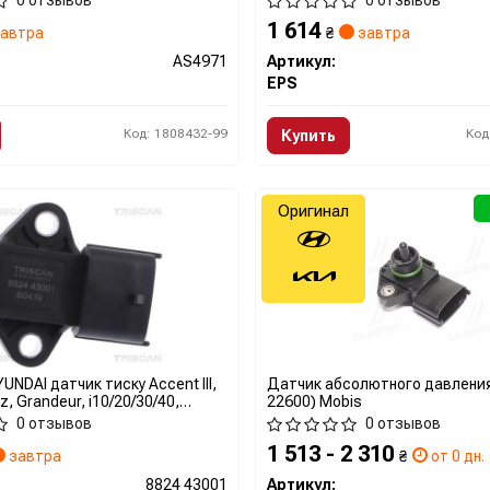
0 отзывов
0 отзывов
1 614
автра
₴
завтра
AS4971
Артикул:
EPS
Код: 1808432-99
Код
Купить
Оригинал
NDAI датчик тиску Accent III,
Датчик абсолютного давления
z, Grandeur, i10/20/30/40,
22600) Mobis
Matrix, Santa Fe II,III, Tucson, Kia
0 отзывов
0 отзывов
d, Cerato, Magentis, Rio, Soul,
1 513 - 2 310
portage
завтра
₴
от 0 дн.
8824 43001
Артикул: