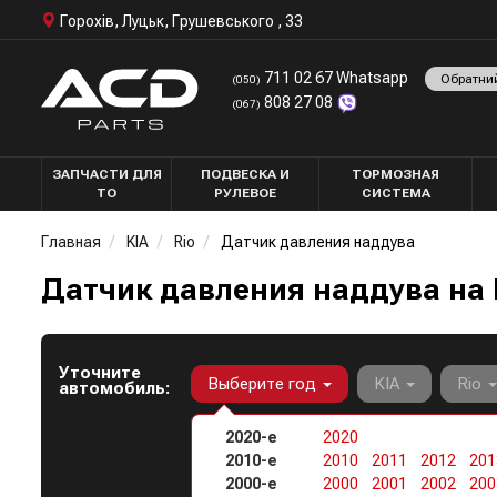
Горохів, Луцьк, Грушевського , 33
711 02 67 Whatsapp
Обратни
(050)
808 27 08
(067)
ЗАПЧАСТИ ДЛЯ
ПОДВЕСКА И
ТОРМОЗНАЯ
ТО
РУЛЕВОЕ
СИСТЕМА
Главная
KIA
Rio
Датчик давления наддува
Датчик давления наддува на K
Уточните
Выберите год
KIA
Rio
автомобиль:
2020-е
2020
2010-е
2010
2011
2012
201
2000-е
2000
2001
2002
200