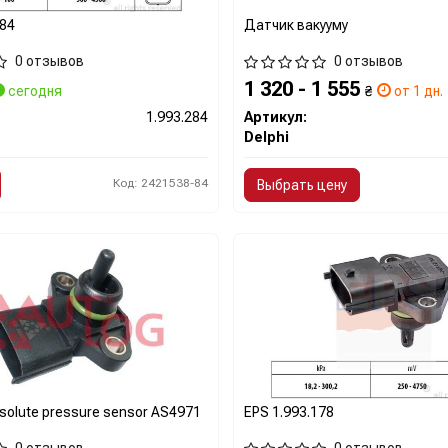
284
Датчик вакууму
0 отзывов
0 отзывов
1 320 - 1 555
сегодня
₴
от 1 дн.
1.993.284
Артикул:
Delphi
Код: 2421538-84
Выбрать цену
bsolute pressure sensor AS4971
EPS 1.993.178