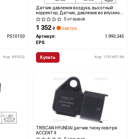
Датчик давления воздуха, высотный
корректор; Датчик, давление во впускном
газопроводе
0 отзывов
1 352
₴
завтра
PS10150
Артикул:
1.993.345
EPS
Код: 897032
Код: 1701607-86
Купить
TRISCAN HYUNDAI датчик тиску повітря
ACCENT II