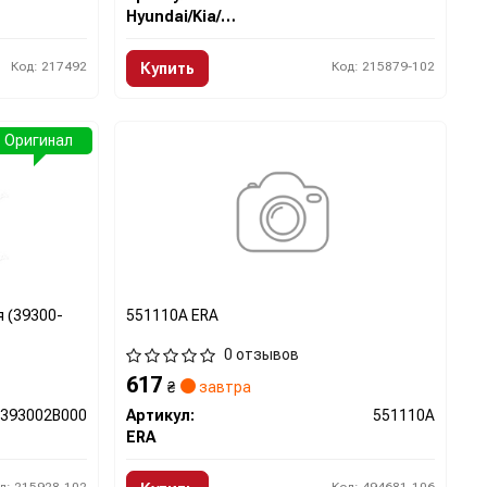
Hyundai/Kia/Mobis
Код: 217492
Код: 215879-102
Купить
Оригинал
 (39300-
551110A ERA
0 отзывов
617
₴
завтра
393002B000
Артикул:
551110A
ERA