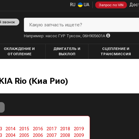
RU
UA
Дост
Запрос по VIN
й звонок
Какую запчасть ищете?
Например: насос ГУР Туксон, 06H905601A
ОХЛАЖДЕНИЕ И
ДВИГАТЕЛЬ И
СЦЕПЛЕНИЕ И
ОТОПЛЕНИЕ
ВЫХЛОП
ТРАНСМИССИЯ
IA Rio (Киа Рио)
3
2014
2015
2016
2017
2018
2019
3
2004
2005
2006
2007
2008
2009