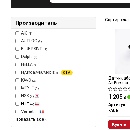
Сортировка:
Производитель
AIC
(1)
AUTLOG
(2)
BLUE PRINT
(1)
Delphi
(3)
HELLA
(4)
Hyundai/Kia/Mobis
OEM
(6)
Датчик абс
KAVO
(2)
Air Pressur
MEYLE
(2)
1 205
NGK
(2)
₴
NTY
(4)
Артикул:
FACET
Vernet
(3)
Показать все ↓
Купить