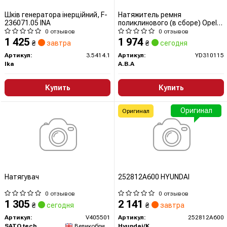
Шків генератора інерційний, F-
Натяжитель ремня
236071.05 INA
поликлинового (в сборе) Opel
Astra G, H, Meriva, Vectra C
0 отзывов
0 отзывов
(98-)
1 425
1 974
₴
завтра
₴
сегодня
Артикул:
3.5414.1
Артикул:
YD310115
Ika
A.B.A
Купить
Купить
Оригинал
Оригинал
Натягувач
252812A600 HYUNDAI
0 отзывов
0 отзывов
1 305
2 141
₴
сегодня
₴
завтра
Артикул:
V405501
Артикул:
252812A600
SATO tech
Великобритания
Hyundai/Kia/Mobis