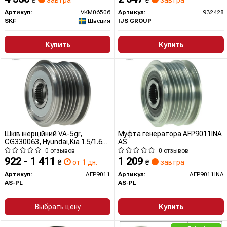
₴
завтра
₴
завтра
Артикул:
VKM06506
Артикул:
932428
SKF
Швеция
IJS GROUP
Купить
Купить
Шкiв iнерцiйний VA-5gr,
Муфта генератора AFP9011INA
CG330063, Hyundai,Kia 1.5/1.6
AS
CRDi
0 отзывов
0 отзывов
922 - 1 411
1 209
₴
от 1 дн.
₴
завтра
Артикул:
AFP9011
Артикул:
AFP9011INA
AS-PL
AS-PL
Выбрать цену
Купить