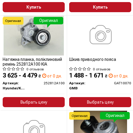
Купить
Купить
Оригинал
Оригинал
Натяжна планка, поліклиновий
Шкив приводного пояса
ремінь 252812A100 KIA
0 отзывов
0 отзывов
3 625 - 4 479
1 488 - 1 671
₴
от 0 дн.
₴
от 0 дн.
Артикул:
252812A100
Артикул:
GAT10070
Hyundai/Kia/Mobis
GMB
Выбрать цену
Выбрать цену
Оригинал
Оригинал