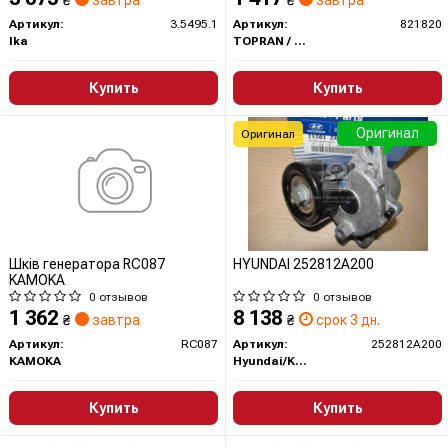
₴
завтра
₴
завтра
Артикул:
3.5495.1
Артикул:
821820
Ika
TOPRAN / HANS PRIES
Купить
Купить
Оригинал
Оригинал
Шкiв генератора RC087
HYUNDAI 252812A200
KAMOKA
0 отзывов
0 отзывов
1 362
8 138
₴
завтра
₴
срок 3 дн.
Артикул:
RC087
Артикул:
252812A200
KAMOKA
Hyundai/Kia/Mobis
Купить
Купить