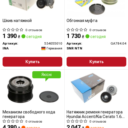
Шкив натяжной
Обгонная муфта
0 отзывов
0 отзывов
1 390
1 730
₴
сегодня
₴
сегодня
Артикул:
534055010
Артикул:
GA784.04
INA
Германия
SNR NTN
Купить
Купить
Якісні
Механизм свободного хода
Натяжник ременя генератора
генератора
Hyundai Accent/Kia Cerato 1.6
CVVT 04- 932428 IJS
0 отзывов
0 отзывов
4 380
2 047