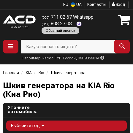
RU
UA
Контакты
Вход
711 02 67 Whatsapp
(050)
808 27 08
(067)
Обратний звонок
Какую запчасть ищете?
Например: насос ГУР Туксон, 06H905601A
Главная
KIA
Rio
Шкив генератора
Шкив генератора на KIA Rio
(Киа Рио)
Уточните
автомобиль:
Выберите год