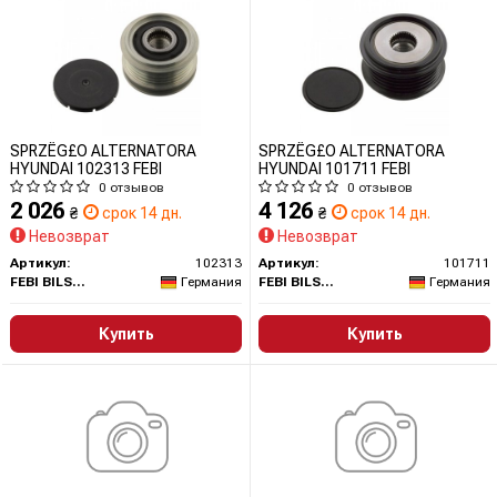
SPRZÊG£O ALTERNATORA
SPRZÊG£O ALTERNATORA
HYUNDAI 102313 FEBI
HYUNDAI 101711 FEBI
0 отзывов
0 отзывов
2 026
4 126
₴
срок 14 дн.
₴
срок 14 дн.
Невозврат
Невозврат
Артикул:
102313
Артикул:
101711
FEBI BILSTEIN
Германия
FEBI BILSTEIN
Германия
Купить
Купить