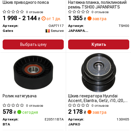
Шкив приводного пояса
Натяжна планка, поліклиновий
ремінь TSH00 JAPANPARTS
0 отзывов
0 отзывов
1 998 - 2 144
1 355
₴
от 1 дн.
₴
завтра
Артикул:
OAP7117
Артикул:
TSH00
Gates
Бельгия
JAPANPARTS
Выбрать цену
Купить
Ролик натягувача
Шкив генератора Hyundai
Accent, Elantra, Getz, i10, i20,
i30, i40/Kia Ceed 1.1-1.6 CRDI
0 отзывов
0 отзывов
(05-) (130H05) JAPKO
578
2 178
₴
сегодня
₴
завтра
Артикул:
E20511BTA
Артикул:
130H05
BTA
JAPKO