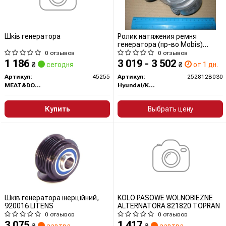
Шків генератора
Ролик натяжения ремня
генератора (пр-во Mobis)
252812B030 MOBIS
0 отзывов
0 отзывов
1 186
3 019 - 3 502
₴
сегодня
₴
от 1 дн.
Артикул:
45255
Артикул:
252812B030
MEAT&DORIA
Hyundai/Kia/Mobis
Купить
Выбрать цену
Шків генератора інерційний,
KOLO PASOWE WOLNOBIEZNE
920016 LITENS
ALTERNATORA 821820 TOPRAN
0 отзывов
0 отзывов
3 075
1 417