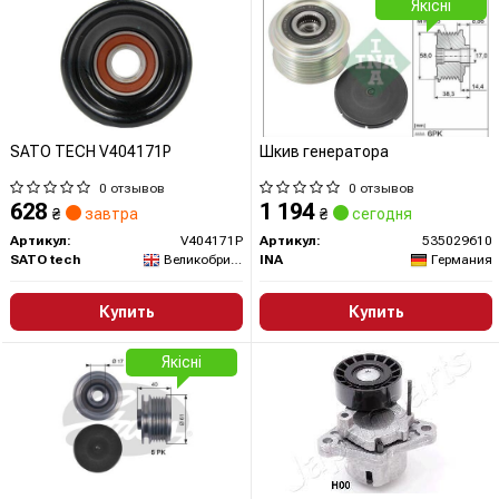
Якісні
SATO TECH V404171P
Шкив генератора
0 отзывов
0 отзывов
628
1 194
₴
завтра
₴
сегодня
Артикул:
V404171P
Артикул:
535029610
SATO tech
Великобритания
INA
Германия
Купить
Купить
Якісні