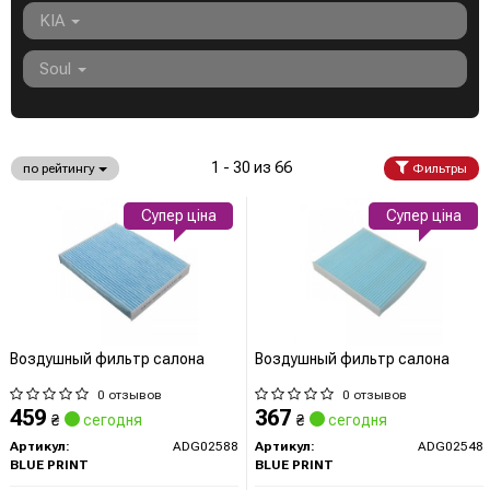
KIA
Soul
1 - 30 из 66
по рейтингу
Фильтры
Супер ціна
Супер ціна
Воздушный фильтр салона
Воздушный фильтр салона
0 отзывов
0 отзывов
459
367
₴
сегодня
₴
сегодня
Артикул:
ADG02588
Артикул:
ADG02548
BLUE PRINT
BLUE PRINT