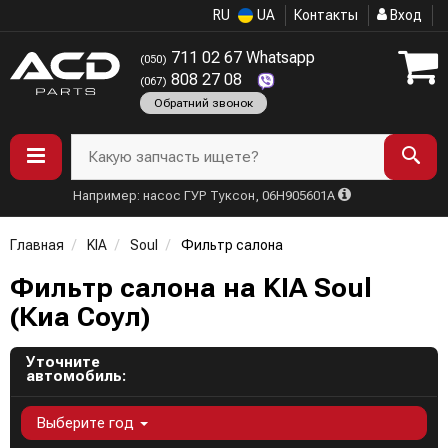
RU
UA
Контакты
Вход
711 02 67 Whatsapp
(050)
808 27 08
(067)
Обратний звонок
Какую запчасть ищете?
Например: насос ГУР Туксон, 06H905601A
Главная
KIA
Soul
Фильтр салона
Фильтр салона на KIA Soul
(Киа Соул)
Уточните
автомобиль:
Выберите год