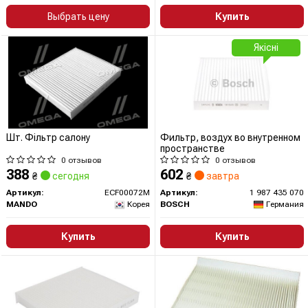
Выбрать цену
Купить
Якісні
Шт. Фільтр салону
Фильтр, воздух во внутренном
пространстве
0 отзывов
0 отзывов
388
602
₴
сегодня
₴
завтра
Артикул:
ECF00072M
Артикул:
1 987 435 070
MANDO
Корея
BOSCH
Германия
Купить
Купить