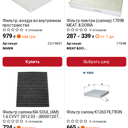
Фильтр, воздух во внутренном
Фільтр повітря (салону) 17098
пространстве
MEAT & DORIA
0 отзывов
0 отзывов
979
287 - 339
₴
завтра
₴
от 1 дн.
Артикул:
CU19001
Артикул:
17098
MANN
MEAT&DORIA
Купить
Выбрать цену
Фильтр салона KIA SOUL (AM)
Фільтр салону K1263 FILTRON
1.6 CVVT 2012 03 - (80001207)
Corteco
0 отзывов
0 отзывов
724
665