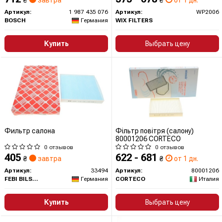
₴
завтра
₴
от 1 дн.
Артикул:
1 987 435 076
Артикул:
WP2006
BOSCH
Германия
WIX FILTERS
Купить
Выбрать цену
Фильтр салона
Фільтр повітря (салону)
80001206 CORTECO
0 отзывов
0 отзывов
405
622 - 681
₴
завтра
₴
от 1 дн.
Артикул:
33494
Артикул:
80001206
FEBI BILSTEIN
Германия
CORTECO
Италия
Купить
Выбрать цену