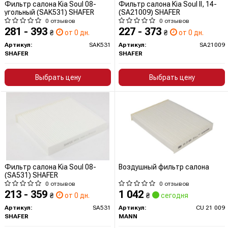
Фильтр салона Kia Soul 08-
Фильтр салона Kia Soul II, 14-
угольный (SAK531) SHAFER
(SA21009) SHAFER
0 отзывов
0 отзывов
281 - 393
227 - 373
₴
от 0 дн.
₴
от 0 дн.
Артикул:
SAK531
Артикул:
SA21009
SHAFER
SHAFER
Выбрать цену
Выбрать цену
Фильтр салона Kia Soul 08-
Воздушный фильтр салона
(SA531) SHAFER
0 отзывов
0 отзывов
213 - 359
1 042
₴
от 0 дн.
₴
сегодня
Артикул:
SA531
Артикул:
CU 21 009
SHAFER
MANN