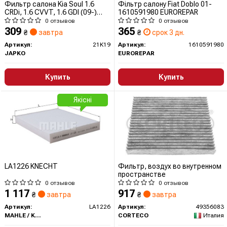
Фильтр салона Kia Soul 1.6
Фільтр салону Fiat Doblo 01-
CRDi, 1.6 CVVT, 1.6 GDI (09-)
1610591980 EUROREPAR
(21K19) JAPKO
0 отзывов
0 отзывов
309
365
₴
завтра
₴
срок 3 дн.
Артикул:
21K19
Артикул:
1610591980
JAPKO
EUROREPAR
Купить
Купить
Якісні
LA1226 KNECHT
Фильтр, воздух во внутренном
пространстве
0 отзывов
0 отзывов
1 117
917
₴
завтра
₴
завтра
Артикул:
LA1226
Артикул:
49356083
MAHLE / KNECHT
CORTECO
Италия