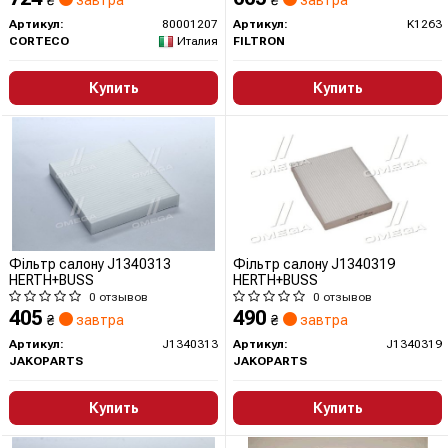
₴
завтра
₴
завтра
Артикул:
80001207
Артикул:
K1263
CORTECO
Италия
FILTRON
Купить
Купить
Фільтр салону J1340313
Фільтр салону J1340319
HERTH+BUSS
HERTH+BUSS
0 отзывов
0 отзывов
405
490
₴
завтра
₴
завтра
Артикул:
J1340313
Артикул:
J1340319
JAKOPARTS
JAKOPARTS
Купить
Купить