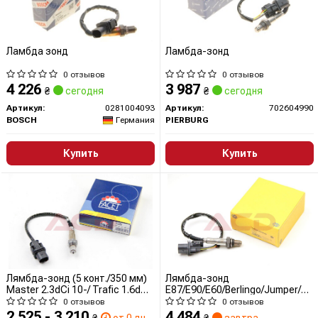
Ламбда зонд
Ламбда-зонд
0 отзывов
0 отзывов
4 226
3 987
₴
сегодня
₴
сегодня
Артикул:
0281004093
Артикул:
702604990
BOSCH
Германия
PIERBURG
Купить
Купить
Лямбда-зонд (5 конт./350 мм)
Лямбда-зонд
Master 2.3dCi 10-/ Trafic 1.6dCi
E87/E90/E60/Berlingo/Jumper/Du
14-/ Doblo 1.9JTD 01-/ Ceed
0.8-5.5 01-
0 отзывов
0 отзывов
1.6CRDi 06
2 525 - 3 210
4 484