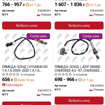
2001-/DIAGNOSTYCZNA/,2.0IDE
2000-,VW GOLF IV 1.6
766 - 957
1 607 - 1 836
₴
от 1 дн.
₴
от 1 дн.
2001-/REGULACYJNA I
1999-/REGULACYJNA/
DIAGNOSTYCZNA/ ESLRE001
ESLAU002 NTY
Артикул:
ESLRE001
Артикул:
ESLAU002
NTY
NTY
Польша
NTY
Польша
Выбрать цену
Выбрать цену
Супер ціна
Супер ціна
ЛЯМБДА-ЗОНД | HYUNDAI I30
ЛЯМБДА-ЗОНД | JEEP GRAND
1.4,1.6 2009-,IX20 1.4,1.6
CHEROKEE 4.0 -97, CHEROKEE
2010-,KIA SOUL 1.6
4.0 97-99, WRANGLER 97-00
0 отзывов
0 отзывов
2009-/REGULACYJNA I
/REGULACYJNA/DIAGNOSTYCZNA
656
698 - 966
₴
срок 14 дн.
₴
от 1 дн.
DIAGNOSTYCZNA/ ESLHY519
ESLCH003 NTY
Невозврат
NTY
Артикул:
ESLCH003
NTY
Польша
Артикул:
ESLHY519
NTY
Польша
Выбрать цену