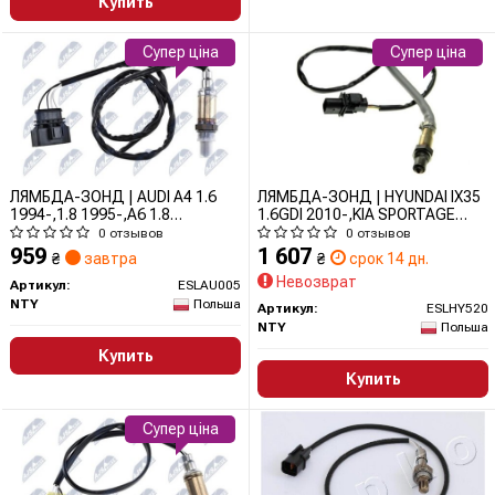
Купить
Супер ціна
Супер ціна
ЛЯМБДА-ЗОНД | AUDI A4 1.6
ЛЯМБДА-ЗОНД | HYUNDAI IX35
1994-,1.8 1995-,A6 1.8
1.6GDI 2010-,KIA SPORTAGE
1997-,VW PASSAT 1.6,1.8
1.6GDI 2010-/REGULACYJNA/
0 отзывов
0 отзывов
1996-/REGULACYJNA/
ESLHY520 NTY
959
1 607
₴
завтра
₴
срок 14 дн.
ESLAU005 NTY
Невозврат
Артикул:
ESLAU005
NTY
Польша
Артикул:
ESLHY520
NTY
Польша
Купить
Купить
Супер ціна