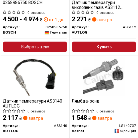
0258986750 BOSCH
Датчик температури
вихлопних газів AS3112
AUTLOG
0 отзывов
0 отзывов
4 500 - 4 974
2 271
₴
от 1 дн.
₴
завтра
Артикул:
0258986750
Артикул:
AS3112
BOSCH
Германия
AUTLOG
Выбрать цену
Купить
Датчик температури AS3140
Лямбда-зонд
AUTLOG
0 отзывов
0 отзывов
2 117
1 548
₴
завтра
₴
завтра
Артикул:
AS3140
Артикул:
LS140737
AUTLOG
Vernet
Франция