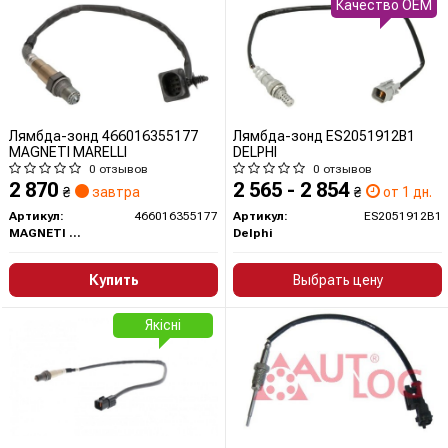
Качество OEM
Лямбда-зонд 466016355177
Лямбда-зонд ES2051912B1
MAGNETI MARELLI
DELPHI
0 отзывов
0 отзывов
2 870
2 565 - 2 854
₴
завтра
₴
от 1 дн.
Артикул:
466016355177
Артикул:
ES2051912B1
MAGNETI MARELLI
Delphi
Купить
Выбрать цену
Якісні