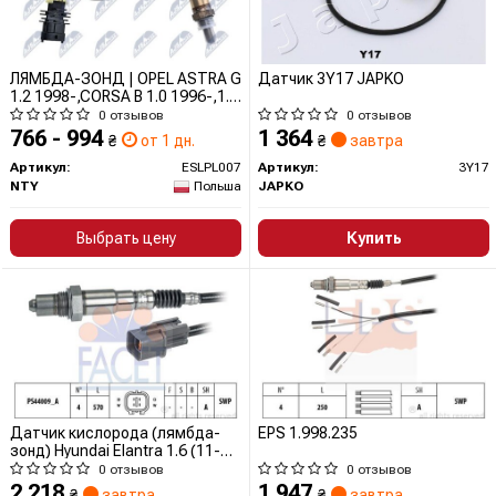
ЛЯМБДА-ЗОНД | OPEL ASTRA G
Датчик 3Y17 JAPKO
1.2 1998-,CORSA B 1.0 1996-,1.2
1998-/REGULACYJNA/ ESLPL007
0 отзывов
0 отзывов
NTY
766 - 994
1 364
₴
от 1 дн.
₴
завтра
Артикул:
ESLPL007
Артикул:
3Y17
NTY
Польша
JAPKO
Выбрать цену
Купить
Датчик кислорода (лямбда-
EPS 1.998.235
зонд) Hyundai Elantra 1.6 (11-
15) (10.8346) Facet
0 отзывов
0 отзывов
2 218
1 947
₴
завтра
₴
завтра