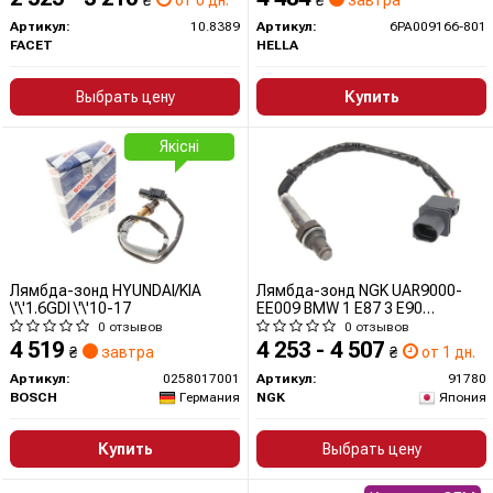
₴
от 0 дн.
₴
завтра
Артикул:
10.8389
Артикул:
6PA009166-801
FACET
HELLA
Выбрать цену
Купить
Якісні
Лямбда-зонд HYUNDAI/KIA
Лямбда-зонд NGK UAR9000-
\'\'1.6GDI \'\'10-17
EE009 BMW 1 E87 3 E90
CITROEN C4 C5 OPEL INSIGNIA
0 отзывов
0 отзывов
PEUGEOT 508 10- 91780 NGK
4 519
4 253 - 4 507
₴
завтра
₴
от 1 дн.
Артикул:
0258017001
Артикул:
91780
BOSCH
Германия
NGK
Япония
Купить
Выбрать цену