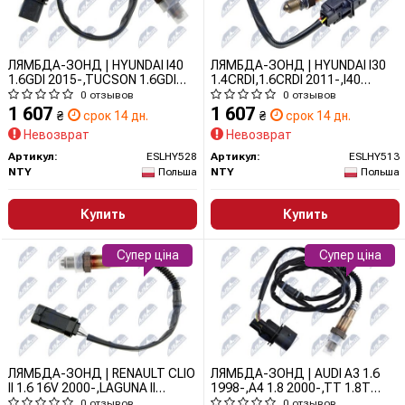
ЛЯМБДА-ЗОНД | HYUNDAI I40
ЛЯМБДА-ЗОНД | HYUNDAI I30
1.6GDI 2015-,TUCSON 1.6GDI
1.4CRDI,1.6CRDI 2011-,I40
2015-,VELOSTER 1.6GDI
1.7CRDI 2011-,IX35 1.7CRDI
0 отзывов
0 отзывов
2014-,KIA CEED 1.6GDI
2010-,KIA CEED 1.6CRDI
1 607
1 607
₴
срок 14 дн.
₴
срок 14 дн.
2015-,SOUL 1.6GDI
2012-,OPTIMA 1.7CRDI
Невозврат
Невозврат
2014-,SPORTAGE 1.6GDI
2011-/REGULACYJNA/
2015-/REGULACYJNA/
ESLHY513 NTY
Артикул:
ESLHY528
Артикул:
ESLHY513
ESLHY528 NTY
NTY
Польша
NTY
Польша
Купить
Купить
Супер ціна
Супер ціна
ЛЯМБДА-ЗОНД | RENAULT CLIO
ЛЯМБДА-ЗОНД | AUDI A3 1.6
II 1.6 16V 2000-,LAGUNA II
1998-,A4 1.8 2000-,TT 1.8T
1.6,1.8,2.0
2000-,SKODA OCTAVIA 1.6
0 отзывов
0 отзывов