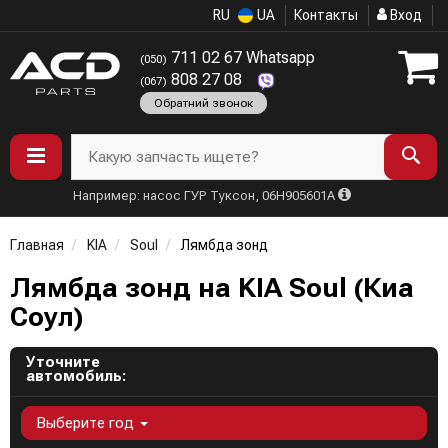
RU
UA
Контакты
Вход
711 02 67 Whatsapp
(050)
808 27 08
(067)
Обратний звонок
Какую запчасть ищете?
Например: насос ГУР Туксон, 06H905601A
Главная
KIA
Soul
Лямбда зонд
Лямбда зонд на KIA Soul (Киа
Соул)
Уточните
автомобиль:
Выберите год