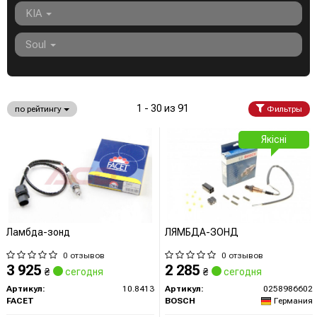
KIA
Soul
1 - 30 из 91
по рейтингу
Фильтры
Якісні
Ламбда-зонд
ЛЯМБДА-ЗОНД
0 отзывов
0 отзывов
3 925
2 285
₴
сегодня
₴
сегодня
Артикул:
10.8413
Артикул:
0258986602
FACET
BOSCH
Германия