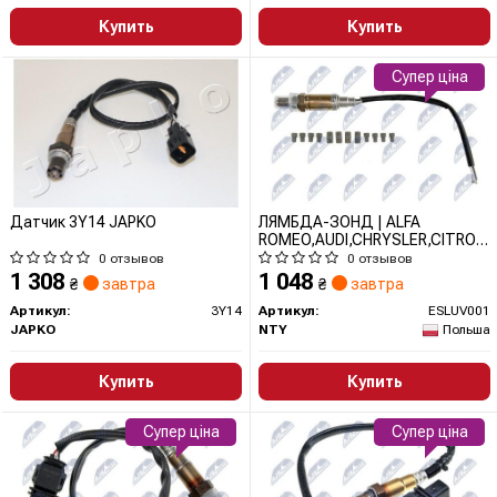
Купить
Купить
Супер ціна
Датчик 3Y14 JAPKO
ЛЯМБДА-ЗОНД | ALFA
ROMEO,AUDI,CHRYSLER,CITROEN,
ESLUV001 NTY
0 отзывов
0 отзывов
1 308
1 048
₴
завтра
₴
завтра
Артикул:
3Y14
Артикул:
ESLUV001
JAPKO
NTY
Польша
Купить
Купить
Супер ціна
Супер ціна