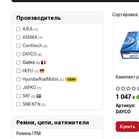
Сортировка:
Производитель
A.B.A
(1)
ASHIKA
(1)
Contitech
(3)
DAYCO
(4)
Gates
(3)
HEPU
(1)
Комплект 
Hyundai/Kia/Mobis
OEM
(2)
JAPKO
(1)
1 047
SKF
(3)
₴
SNR NTN
(2)
Артикул:
DAYCO
Ремни, цепи, натяжители
Купить
Ремень ГРМ