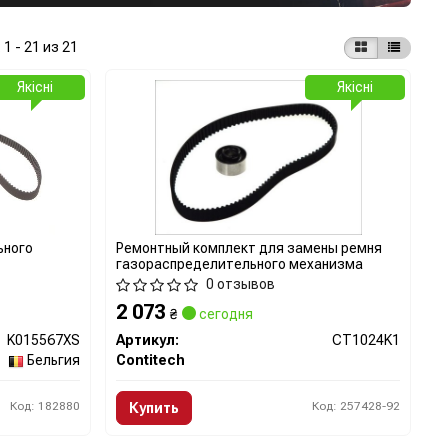
:
1 - 21 из 21
Якісні
Якісні
ьного
Ремонтный комплект для замены ремня
газораспределительного механизма
0 отзывов
2 073
₴
сегодня
K015567XS
Артикул:
CT1024K1
Бельгия
Contitech
Код: 182880
Код: 257428-92
Купить