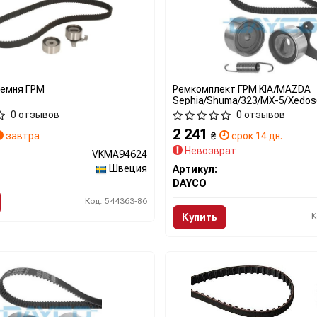
ремня ГРМ
Ремкомплект ГРМ KIA/MAZDA
Sephia/Shuma/323/MX-5/Xedos6
"90-05
0 отзывов
0 отзывов
2 241
завтра
₴
срок 14 дн.
Невозврат
VKMA94624
Швеция
Артикул:
DAYCO
Код: 544363-86
К
Купить