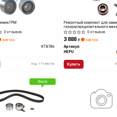
ремня ГРМ
Ремонтный комплект для зам
газораспределительного мех
0 отзывов
0 отзывов
3 888
завтра
₴
завтра
KTB786
Артикул:
HEPU
Код: 171440-86
К
Купить
Якісні