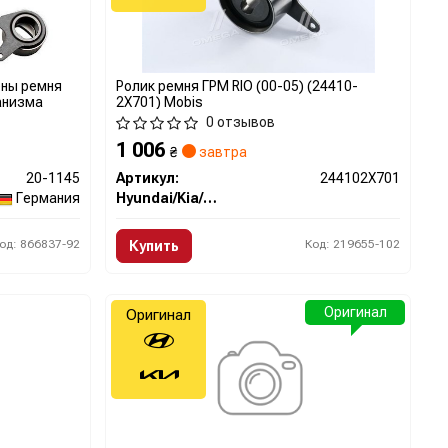
ены ремня
Ролик ремня ГРМ RIO (00-05) (24410-
анизма
2X701) Mobis
0 отзывов
1 006
₴
завтра
20-1145
Артикул:
244102X701
Германия
Hyundai/Kia/Mobis
од: 866837-92
Код: 219655-102
Купить
Оригинал
Оригинал