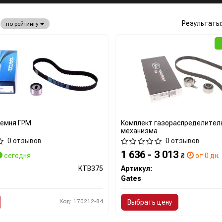
Результаты
по рейтингу
ремня ГРМ
Комплект газораспределител
механизма
0 отзывов
0 отзывов
1 636 - 3 013
сегодня
₴
от 0 дн.
KTB375
Артикул:
Gates
Код: 170212-84
Выбрать цену