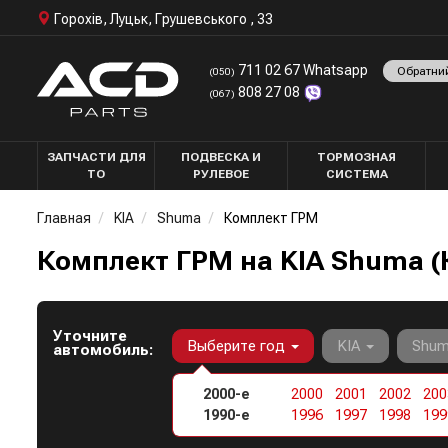
Горохів, Луцьк, Грушевського , 33
711 02 67 Whatsapp
Обратни
(050)
808 27 08
(067)
ЗАПЧАСТИ ДЛЯ
ПОДВЕСКА И
ТОРМОЗНАЯ
ТО
РУЛЕВОЕ
СИСТЕМА
Главная
KIA
Shuma
Комплект ГРМ
Комплект ГРМ на KIA Shuma 
Уточните
Выберите год
KIA
Shu
автомобиль:
2000-е
2000
2001
2002
200
1990-е
1996
1997
1998
199