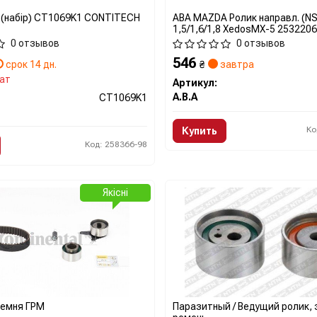
 (набір) CT1069K1 CONTITECH
ABA MAZDA Ролик направл. (NS
1,5/1,6/1,8 XedosMX-5 253220
0 отзывов
0 отзывов
546
срок 14 дн.
₴
завтра
ат
Артикул:
A.B.A
CT1069K1
Ко
Купить
Код: 258366-98
Якісні
ремня ГРМ
Паразитный / Ведущий ролик,