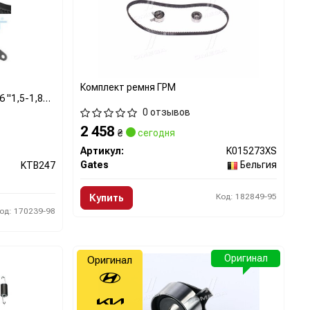
Комплект ремня ГРМ
 "1,5-1,8
0 отзывов
2 458
₴
сегодня
Артикул:
K015273XS
Gates
Бельгия
KTB247
Код: 182849-95
Купить
од: 170239-98
Оригинал
Оригинал