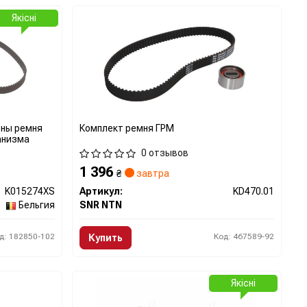
Якісні
ены ремня
Комплект ремня ГРМ
анизма
0 отзывов
1 396
₴
завтра
K015274XS
Артикул:
KD470.01
Бельгия
SNR NTN
д: 182850-102
Код: 467589-92
Купить
Якісні