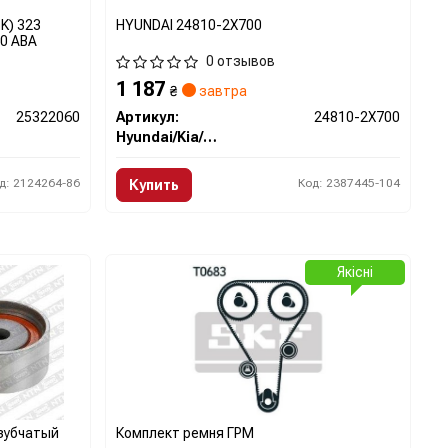
K) 323
HYUNDAI 24810-2X700
60 ABA
0 отзывов
1 187
₴
завтра
25322060
Артикул:
24810-2X700
Hyundai/Kia/Mobis
д: 2124264-86
Код: 2387445-104
Купить
Якісні
 зубчатый
Комплект ремня ГРМ