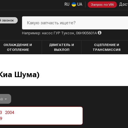
RU
UA
Дост
Запрос по VIN
й звонок
Какую запчасть ищете?
Например: насос ГУР Туксон, 06H905601A
ОХЛАЖДЕНИЕ И
ДВИГАТЕЛЬ И
СЦЕПЛЕНИЕ И
ОТОПЛЕНИЕ
ВЫХЛОП
ТРАНСМИССИЯ
(Киа Шума)
ma
3
2004
9