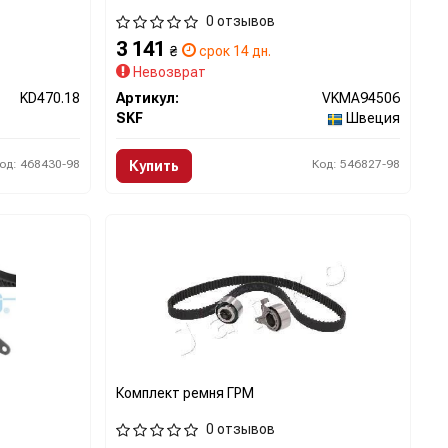
0 отзывов
3 141
₴
срок 14 дн.
Невозврат
KD470.18
Артикул:
VKMA94506
SKF
Швеция
од: 468430-98
Код: 546827-98
Купить
Комплект ремня ГРМ
0 отзывов