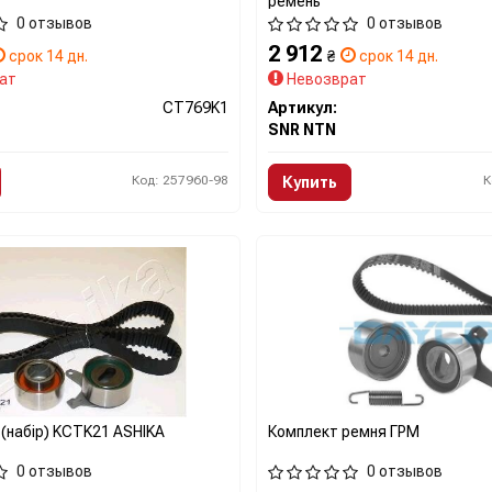
ремень
0 отзывов
0 отзывов
2 912
срок 14 дн.
₴
срок 14 дн.
ат
Невозврат
CT769K1
Артикул:
SNR NTN
Код: 257960-98
К
Купить
 (набір) KCTK21 ASHIKA
Комплект ремня ГРМ
0 отзывов
0 отзывов