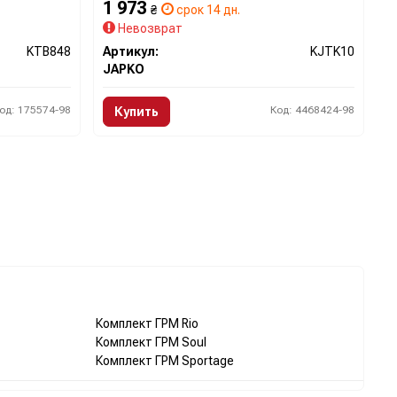
1 973
₴
срок 14 дн.
Невозврат
KTB848
Артикул:
KJTK10
JAPKO
од: 175574-98
Код: 4468424-98
Купить
Комплект ГРМ Rio
Комплект ГРМ Soul
Комплект ГРМ Sportage