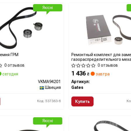
Якісні
ремня ГРМ
Ремонтный комплект для зам
газораспределительного мех
0 отзывов
0 отзывов
1 436
сегодня
₴
завтра
VKMA94201
Артикул:
Швеция
Gates
Код: 537363-6
Ко
Купить
Якісні