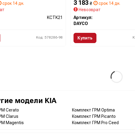
3 183
срок 14 дн.
₴
срок 14 дн.
ат
Невозврат
KCTK21
Артикул:
DAYCO
Код: 578286-98
К
Купить
гие модели KIA
РМ Cerato
Комплект ГРМ Optima
РМ Clarus
Комплект ГРМ Picanto
РМ Magentis
Комплект ГРМ Pro Ceed