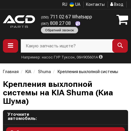
RU
UA
Контакты
Вход
711 02 67 Whatsapp
(050)
808 27 08
(067)
Обратний звонок
Какую запчасть ищете?
Например: насос ГУР Туксон, 06H905601A
Главная
KIA
Shuma
Крепления выхлопной системы
Крепления выхлопной
системы на KIA Shuma (Киа
Шума)
Уточните
автомобиль: