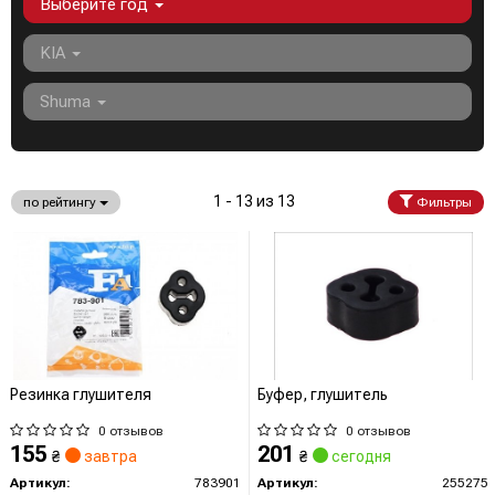
Выберите год
KIA
Shuma
1 - 13 из 13
по рейтингу
Фильтры
Резинка глушителя
Буфер, глушитель
0 отзывов
0 отзывов
155
201
₴
завтра
₴
сегодня
Артикул:
783901
Артикул:
255275