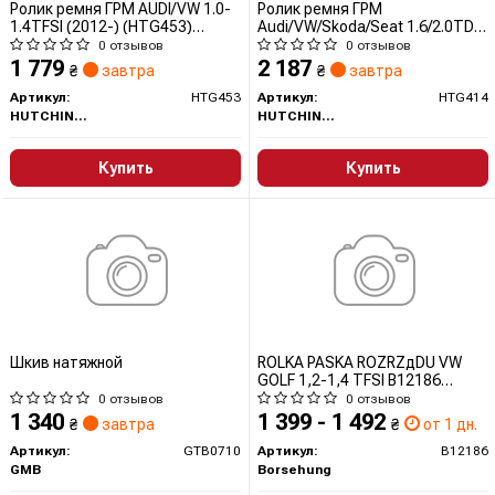
Ролик ремня ГРМ AUDI/VW 1.0-
Ролик ремня ГРМ
1.4TFSI (2012-) (HTG453)
Audi/VW/Skoda/Seat 1.6/2.0TDi
Hutchinson
(09-) (HTG414) Hutchinson
0 отзывов
0 отзывов
1 779
2 187
₴
завтра
₴
завтра
Артикул:
HTG453
Артикул:
HTG414
HUTCHINSON
HUTCHINSON
Купить
Купить
Шкив натяжной
ROLKA PASKA ROZRZдDU VW
GOLF 1,2-1,4 TFSI B12186
BORSEHUNG
0 отзывов
0 отзывов
1 340
1 399 - 1 492
₴
завтра
₴
от 1 дн.
Артикул:
GTB0710
Артикул:
B12186
GMB
Borsehung