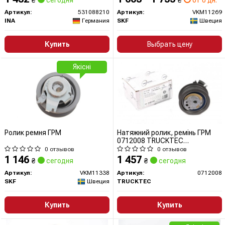
₴
сегодня
₴
от 0 дн.
Артикул:
531088210
Артикул:
VKM11269
INA
Германия
SKF
Швеция
Купить
Выбрать цену
Якісні
Ролик ремня ГРМ
Натяжний ролик, ремінь ГРМ
0712008 TRUCKTEC
AUTOMOTIVE
0 отзывов
0 отзывов
1 146
1 457
₴
сегодня
₴
сегодня
Артикул:
VKM11338
Артикул:
0712008
SKF
Швеция
TRUCKTEC
Купить
Купить