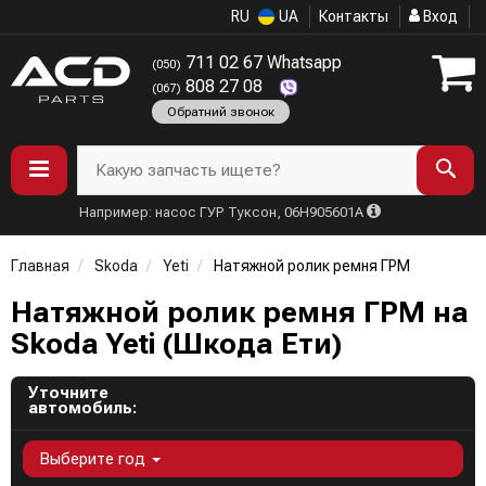
RU
UA
Контакты
Вход
711 02 67 Whatsapp
(050)
808 27 08
(067)
Обратний звонок
Какую запчасть ищете?
Например: насос ГУР Туксон, 06H905601A
Главная
Skoda
Yeti
Натяжной ролик ремня ГРМ
Натяжной ролик ремня ГРМ на
Skoda Yeti (Шкода Ети)
Уточните
автомобиль:
Выберите год