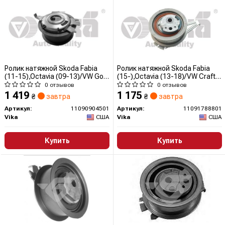
Ролик натяжной Skoda Fabia
Ролик натяжной Skoda Fabia
(11-15),Octavia (09-13)/VW Golf
(15-),Octavia (13-18)/VW Crafter
(10-),Jetta (06-),Passat
(17-),Golf (13-17),Passat (13-
0 отзывов
0 отзывов
(09-),Tiguan (08-),T5 (10-)
16),Tiguan (12-18,18-),T5 (16-)
1 419
1 175
₴
завтра
₴
завтра
(11090904501) VIKA
(11091788801) VIKA
Артикул:
11090904501
Артикул:
11091788801
Vika
США
Vika
США
Купить
Купить