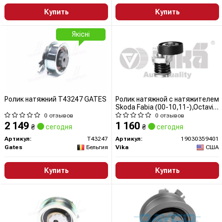
Купить
Купить
Якісні
Ролик натяжний T43247 GATES
Ролик натяжной с натяжителем
Skoda Fabia (00-10,11-),Octavia
(04-13)/VW Jetta (06-),Passat
0 отзывов
0 отзывов
(08-),Polo (02-),Tiguan (08-)
2 149
1 160
₴
сегодня
₴
сегодня
(19030359401) VIKA
Артикул:
T43247
Артикул:
19030359401
Gates
Бельгия
Vika
США
Купить
Купить