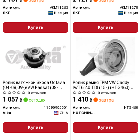
₴
завтра
₴
завтра
Артикул:
VKM11263
Артикул:
VKM11278
SKF
Швеция
SKF
Швеция
Купить
Купить
Ролик натяжной Skoda Octavia
Ролик ремня ГРМ VW Caddy
(04-08,09-)/VW Passat (08-
IV/T6 2.0 TDI (15-) (HTG460)
12),Tiguan (08-11)/Audi A4
Hutchinson
0 отзывов
0 отзывов
(08-),A6 (09-11),Q5 (09-12),TT
1 057
1 410
₴
сегодня
₴
завтра
(07-10) (11090905001) VIKA
Артикул:
11090905001
Артикул:
HTG460
Vika
США
HUTCHINSON
Купить
Купить