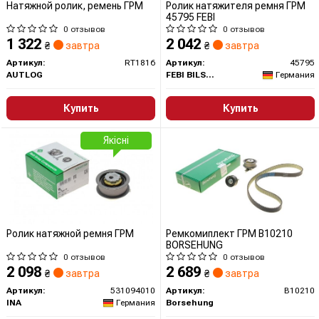
Натяжной ролик, ремень ГРМ
Ролик натяжителя ремня ГРМ
45795 FEBI
0 отзывов
0 отзывов
1 322
2 042
₴
завтра
₴
завтра
Артикул:
RT1816
Артикул:
45795
AUTLOG
FEBI BILSTEIN
Германия
Купить
Купить
Якісні
Ролик натяжной ремня ГРМ
Ремкомиплект ГРМ B10210
BORSEHUNG
0 отзывов
0 отзывов
2 098
2 689
₴
завтра
₴
завтра
Артикул:
531094010
Артикул:
B10210
INA
Германия
Borsehung