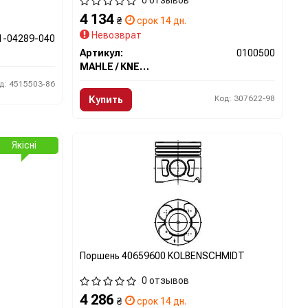
0 отзывов
4 134
₴
срок 14 дн.
Невозврат
1-04289-040
Артикул:
0100500
MAHLE / KNECHT
д: 4515503-86
Код: 307622-98
Купить
Якісні
Поршень 40659600 KOLBENSCHMIDT
0 отзывов
4 286
₴
срок 14 дн.