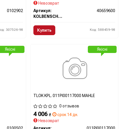
Невозврат
0102902
Артикул:
40659600
KOLBENSCHMIDT
од: 307526-98
Код: 588459-98
Купить
Якісні
Якісні
TLOK KPL. 011PI00117000 MAHLE
0 отзывов
4 006
₴
срок 14 дн.
Невозврат
0100502
Артикул:
011PI00117000