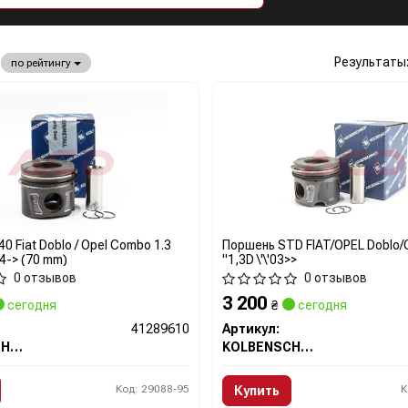
Результаты
по рейтингу
0 Fiat Doblo / Opel Combo 1.3
Поршень STD FIAT/OPEL Doblo
4-> (70 mm)
"1,3D \'\'03>>
0 отзывов
0 отзывов
3 200
сегодня
₴
сегодня
41289610
Артикул:
KOLBENSCHMIDT
KOLBENSCHMIDT
Код: 29088-95
К
Купить