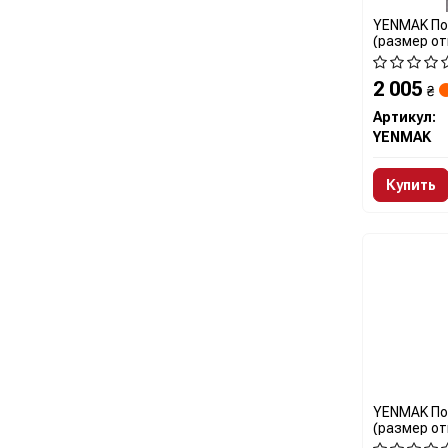
YENMAK Пор
(размер отв
(4цл.) (188
2 005
₴
Артикул:
YENMAK
Купить
YENMAK Пор
(размер отв.
(4цл.) (188