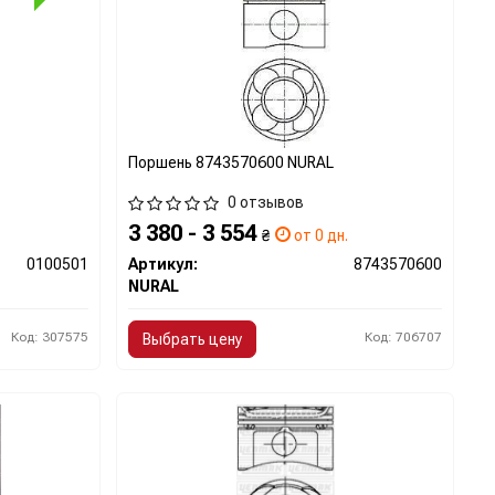
Поршень 8743570600 NURAL
0 отзывов
3 380 - 3 554
₴
от 0 дн.
0100501
Артикул:
8743570600
NURAL
Код: 307575
Код: 706707
Выбрать цену