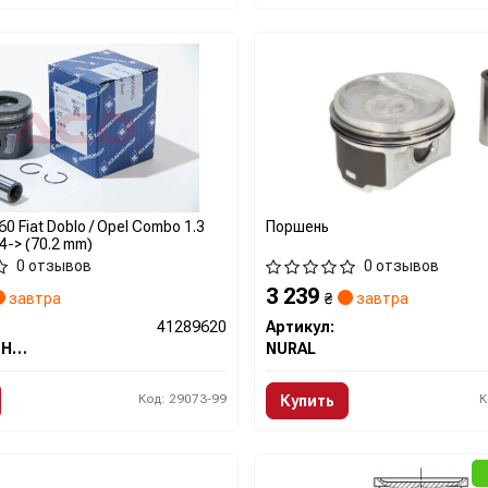
0 Fiat Doblo / Opel Combo 1.3
Поршень
4-> (70.2 mm)
0 отзывов
0 отзывов
3 239
завтра
₴
завтра
41289620
Артикул:
KOLBENSCHMIDT
NURAL
Код: 29073-99
К
Купить