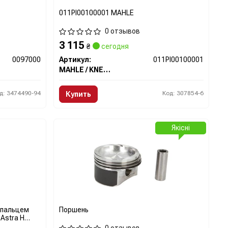
011PI00100001 MAHLE
0 отзывов
3 115
₴
сегодня
0097000
Артикул:
011PI00100001
MAHLE / KNECHT
д: 3474490-94
Код: 307854-6
Купить
Якісні
 пальцем
Поршень
 Astra H
/ Opel Ortak