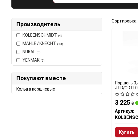
Сортировка:
Производитель
KOLBENSCHMIDT
(4)
MAHLE / KNECHT
(10)
NURAL
(5)
YENMAK
(5)
Покупают вместе
Поршень 0,4
JTD/CDTI 0
Кольца поршневые
3 225
₴
Артикул:
Купить