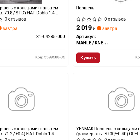
шень с кольцами і пальцем
Поршень
. 70.8 / STD) FIAT Doblo 1.4
 A4000)
0 отзывов
0 отзывов
2 019
завтра
₴
завтра
31-04285-000
Артикул:
MAHLE / KNECHT
Код: 3399688-86
Ко
Купить
шень с кольцами і пальцем
YENMAK Поршень с кольцами і
 71.2 / +0.4) FIAT Doblo 1.4
(размер отв. 70.00/+0.40) OPEL
 A4000)
1.3CDTI(199A3000 Multijet Fiat 