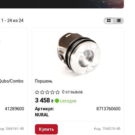
:
1 - 24 из 24
/Qubo/Combo
Поршень
0 отзывов
3 458
₴
сегодня
41289600
Артикул:
8713760600
NURAL
од: 586181-95
Код: 706570-95
Купить