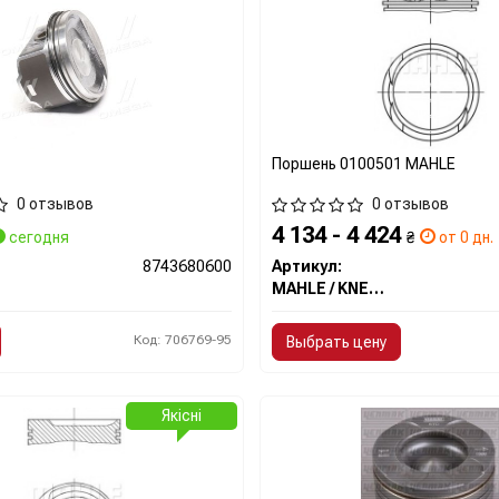
Поршень 0100501 MAHLE
0 отзывов
0 отзывов
4 134 - 4 424
сегодня
₴
от 0 дн.
8743680600
Артикул:
MAHLE / KNECHT
Код: 706769-95
Выбрать цену
Якісні