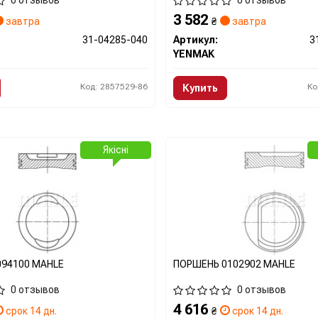
0 отзывов
0 отзывов
motor)
3 582
завтра
₴
завтра
31-04285-040
Артикул:
3
YENMAK
Код: 2857529-86
Ко
Купить
Якісні
094100 MAHLE
ПОРШЕНЬ 0102902 MAHLE
0 отзывов
0 отзывов
4 616
срок 14 дн.
₴
срок 14 дн.