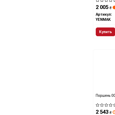
2 005
₴
Артикул:
YENMAK
Купить
Поршень 0
2 543
₴