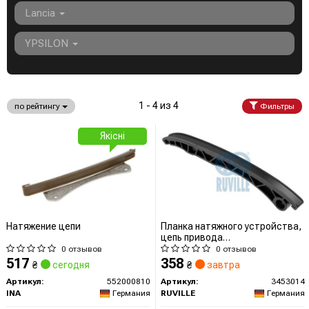
Lancia
YPSILON
1 - 4 из 4
по рейтингу
Фильтры
Якісні
Натяжение цепи
Планка натяжного устройства,
цепь привода
распределительного
0 отзывов
0 отзывов
517
358
₴
сегодня
₴
завтра
Артикул:
552000810
Артикул:
3453014
INA
Германия
RUVILLE
Германия