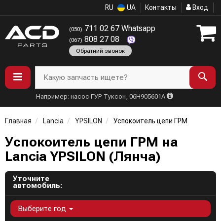
RU
UA
Контакты
Вход
711 02 67 Whatsapp
(050)
808 27 08
(067)
Обратний звонок
Какую запчасть ищете?
Например: насос ГУР Туксон, 06H905601A
Главная
Lancia
YPSILON
Успокоитель цепи ГРМ
Успокоитель цепи ГРМ на
Lancia YPSILON (Лянча)
Уточните
автомобиль:
Выберите год