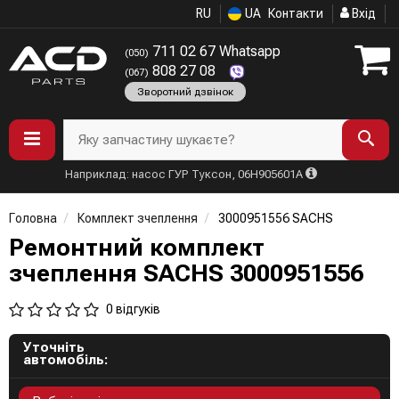
RU
UA
Контакти
Вхід
711 02 67 Whatsapp
(050)
808 27 08
(067)
Зворотний дзвінок
Яку запчастину шукаєте?
Наприклад: насос ГУР Туксон, 06H905601A
Головна
Комплект зчеплення
3000951556 SACHS
Ремонтний комплект
зчеплення SACHS 3000951556
0 відгуків
Уточніть
автомобіль: