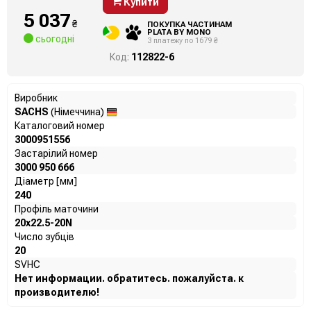
Купити
5 037
₴
ПОКУПКА ЧАСТИНАМ
PLATA BY MONO
сьогодні
3 платежу по 1679 ₴
Код:
112822-6
Виробник
SACHS
(Німеччина)
Каталоговий номер
3000951556
Застарілий номер
3000 950 666
Діаметр [мм]
240
Профіль маточини
20x22.5-20N
Число зубців
20
SVHC
Нет информации. обратитесь. пожалуйста. к
производителю!