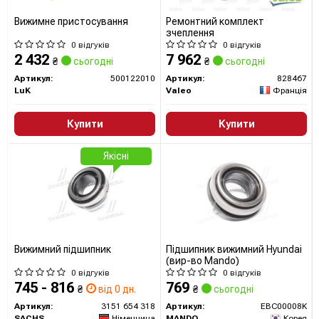
Вижимне пристосування
Ремонтний комплект
зчеплення
0 відгуків
0 відгуків
2 432
7 962
₴
сьогодні
₴
сьогодні
Артикул:
500122010
Артикул:
828467
LuK
Valeo
Франція
Купити
Купити
Якісні
Вижимний підшипник
Підшипник вижимний Hyundai
(вир-во Mando)
0 відгуків
0 відгуків
745 - 816
769
₴
від 0 дн.
₴
сьогодні
Артикул:
3151 654 318
Артикул:
EBC00008K
SACHS
Німеччина
MANDO
Корея