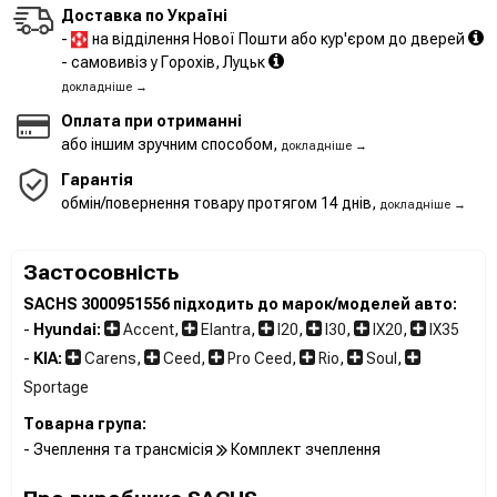
Доставка по Україні
-
на відділення Нової Пошти або кур'єром до дверей
- самовивіз у Горохів, Луцьк
докладніше →
Оплата при отриманні
або іншим зручним способом,
докладніше →
Гарантія
обмін/повернення товару протягом 14 днів,
докладніше →
Застосовність
SACHS 3000951556 підходить до марок/моделей авто:
-
Hyundai:
Accent
,
Elantra
,
I20
,
I30
,
IX20
,
IX35
-
KIA:
Carens
,
Ceed
,
Pro Ceed
,
Rio
,
Soul
,
Sportage
Товарна група:
- Зчеплення та трансмісія
Комплект зчеплення