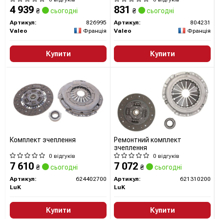
4 939
831
₴
сьогодні
₴
сьогодні
Артикул:
826995
Артикул:
804231
Valeo
Франція
Valeo
Франція
Купити
Купити
Комплект зчеплення
Ремонтний комплект
зчеплення
0 відгуків
0 відгуків
7 610
7 072
₴
сьогодні
₴
сьогодні
Артикул:
624402700
Артикул:
621310200
LuK
LuK
Купити
Купити