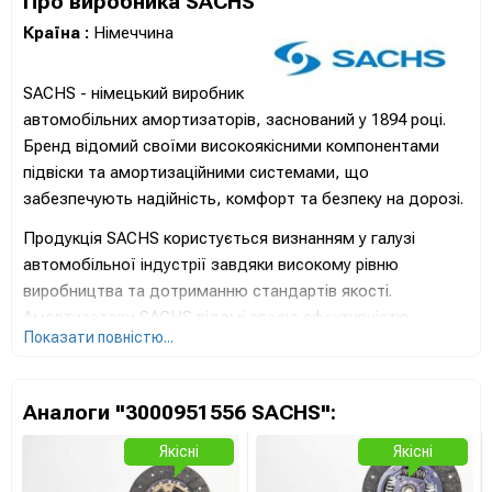
Про виробника SACHS
Країна :
Німеччина
SACHS - німецький виробник
автомобільних амортизаторів, заснований у 1894 році.
Бренд відомий своїми високоякісними компонентами
підвіски та амортизаційними системами, що
забезпечують надійність, комфорт та безпеку на дорозі.
Продукція SACHS користується визнанням у галузі
автомобільної індустрії завдяки високому рівню
виробництва та дотриманню стандартів якості.
Амортизатори SACHS відомі своєю ефективністю,
Показати повністю...
стійкістю до навантажень та оптимальною роботою в
різноманітних умовах.
Бренд SACHS великим способом вкладає у дослідження
Аналоги "3000951556 SACHS":
та розробку новітніх технологій для підвищення
Якісні
Якісні
продуктивності та забезпечення відмінних властивостей
амортизації транспортних засобів. Їхні продукти широко