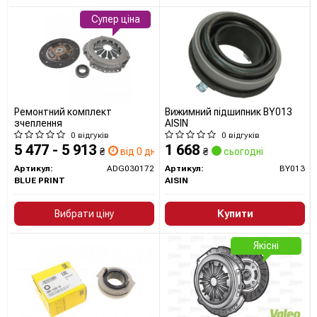
Супер ціна
Ремонтний комплект
Вижимний підшипник BY013
зчеплення
AISIN
0 відгуків
0 відгуків
5 477 - 5 913
1 668
₴
від 0 дн.
₴
сьогодні
Артикул:
ADG030172
Артикул:
BY013
BLUE PRINT
AISIN
Вибрати ціну
Купити
Якісні