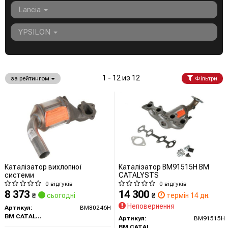
Lancia
YPSILON
1 - 12 из 12
за рейтингом
Фільтри
Каталізатор вихлопної
Каталізатор BM91515H BM
системи
CATALYSTS
0 відгуків
0 відгуків
8 373
14 300
₴
сьогодні
₴
термін 14 дн.
Неповернення
Артикул:
BM80246H
BM CATALYSTS
Артикул:
BM91515H
BM CATALYSTS