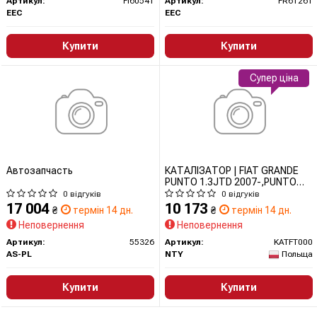
Артикул:
FI6054T
Артикул:
FR6126T
EEC
EEC
Купити
Купити
Супер ціна
Автозапчасть
КАТАЛІЗАТОР | FIAT GRANDE
PUNTO 1.3JTD 2007-,PUNTO
1.3JTD 2012-,LANCIA YPSILON
0 відгуків
0 відгуків
1.3JTD 2006-,OPEL CORSA D
17 004
10 173
₴
термін 14 дн.
₴
термін 14 дн.
1.3CDTI 2006- KATFT000 NTY
Неповернення
Неповернення
Артикул:
55326
Артикул:
KATFT000
AS-PL
NTY
Польща
Купити
Купити