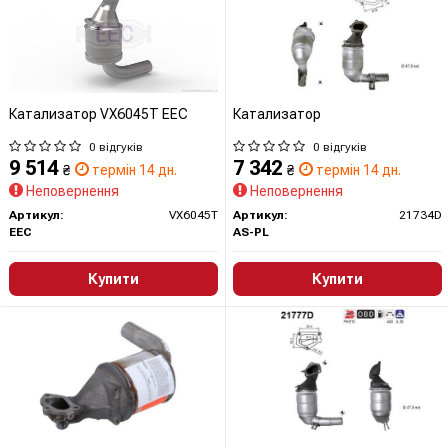
Катализатор VX6045T EEC
Катализатор
0 відгуків
0 відгуків
9 514
7 342
₴
термін 14 дн.
₴
термін 14 дн.
Неповернення
Неповернення
Артикул:
VX6045T
Артикул:
21734D
EEC
AS-PL
Купити
Купити