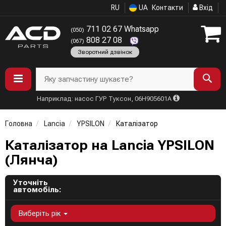
RU
UA
Контакти
Вхід
711 02 67 Whatsapp
(050)
808 27 08
(067)
Зворотний дзвінок
Яку запчастину шукаєте?
Наприклад: насос ГУР Туксон, 06H905601A
Головна
Lancia
YPSILON
Каталізатор
Каталізатор на Lancia YPSILON
(Лянча)
Уточніть
автомобіль:
Виберіть рік