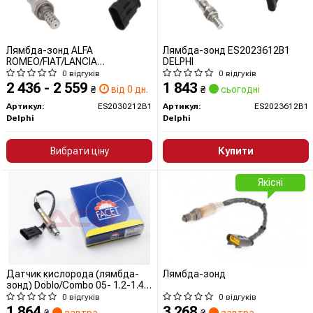
Лямбда-зонд ALFA
Лямбда-зонд ES2023612B1
ROMEO/FIAT/LANCIA
DELPHI
147/166/Doblo/Punto/Delta/Musa/Ypsylon
0 відгуків
0 відгуків
"1,2-3,2L "98>>
2 436 - 2 559
1 843
₴
від 0 дн.
₴
сьогодні
Артикул:
ES2030212B1
Артикул:
ES2023612B1
Delphi
Delphi
Вибрати ціну
Купити
Якісні
Датчик кислорода (лямбда-
Лямбда-зонд
зонд) Doblo/Combo 05- 1.2-1.4i
(10.8203) Facet
0 відгуків
0 відгуків
1 864
3 268