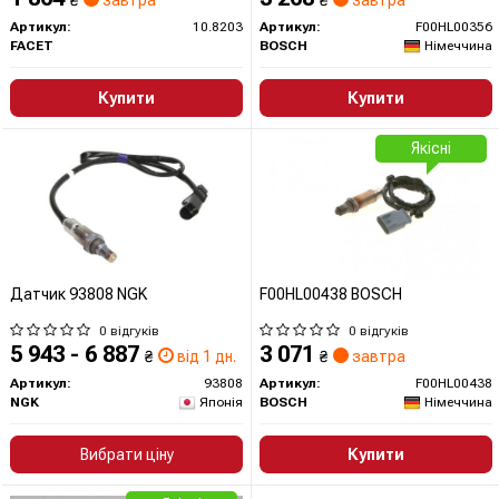
₴
завтра
₴
завтра
Артикул:
10.8203
Артикул:
F00HL00356
FACET
BOSCH
Німеччина
Купити
Купити
Якісні
Датчик 93808 NGK
F00HL00438 BOSCH
0 відгуків
0 відгуків
5 943 - 6 887
3 071
₴
від 1 дн.
₴
завтра
Артикул:
93808
Артикул:
F00HL00438
NGK
Японія
BOSCH
Німеччина
Вибрати ціну
Купити