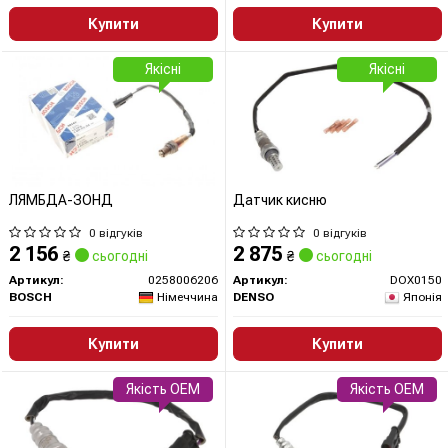
Купити
Купити
Якісні
Якісні
ЛЯМБДА-ЗОНД
Датчик кисню
0 відгуків
0 відгуків
2 156
2 875
₴
сьогодні
₴
сьогодні
Артикул:
0258006206
Артикул:
DOX0150
BOSCH
Німеччина
DENSO
Японія
Купити
Купити
Якість OEM
Якість OEM