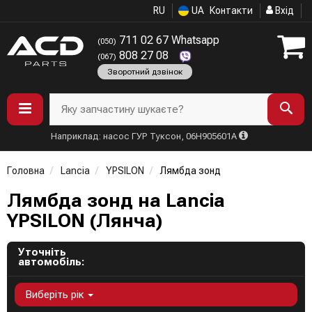
RU
UA
Контакти
Вхід
711 02 67 Whatsapp
(050)
808 27 08
(067)
Зворотний дзвінок
Яку запчастину шукаєте?
Наприклад: насос ГУР Туксон, 06H905601A
Головна
Lancia
YPSILON
Лямбда зонд
Лямбда зонд на Lancia
YPSILON (Лянча)
Уточніть
автомобіль:
Виберіть рік