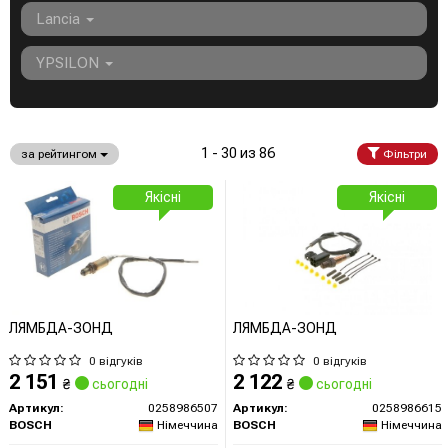
Lancia
YPSILON
1 - 30 из 86
за рейтингом
Фільтри
Якісні
Якісні
ЛЯМБДА-ЗОНД
ЛЯМБДА-ЗОНД
0 відгуків
0 відгуків
2 151
2 122
₴
сьогодні
₴
сьогодні
Артикул:
0258986507
Артикул:
0258986615
BOSCH
Німеччина
BOSCH
Німеччина