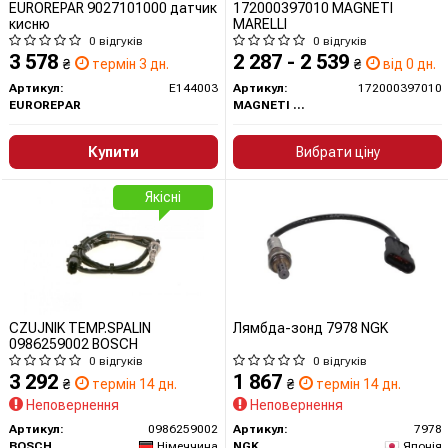
EUROREPAR 9027101000 датчик
172000397010 MAGNETI
кисню
MARELLI
0 відгуків
0 відгуків
3 578
2 287 - 2 539
₴
термін 3 дн.
₴
від 0 дн.
Артикул:
E144003
Артикул:
172000397010
EUROREPAR
MAGNETI MARELLI
Купити
Вибрати ціну
Якісні
CZUJNIK TEMP.SPALIN
Лямбда-зонд 7978 NGK
0986259002 BOSCH
0 відгуків
0 відгуків
3 292
1 867
₴
термін 14 дн.
₴
термін 14 дн.
Неповернення
Неповернення
Артикул:
0986259002
Артикул:
7978
BOSCH
Німеччина
NGK
Японія