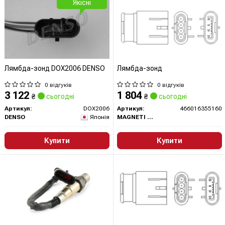
Якісні
Лямбда-зонд DOX2006 DENSO
Лямбда-зонд
0 відгуків
0 відгуків
3 122
1 804
₴
сьогодні
₴
сьогодні
Артикул:
DOX2006
Артикул:
466016355160
DENSO
Японія
MAGNETI MARELLI
Купити
Купити