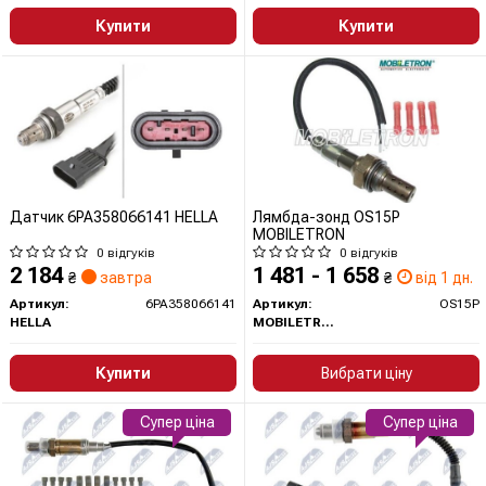
Купити
Купити
Датчик 6PA358066141 HELLA
Лямбда-зонд OS15P
MOBILETRON
0 відгуків
0 відгуків
2 184
1 481 - 1 658
₴
завтра
₴
від 1 дн.
Артикул:
6PA358066141
Артикул:
OS15P
HELLA
MOBILETRON
Купити
Вибрати ціну
Супер ціна
Супер ціна