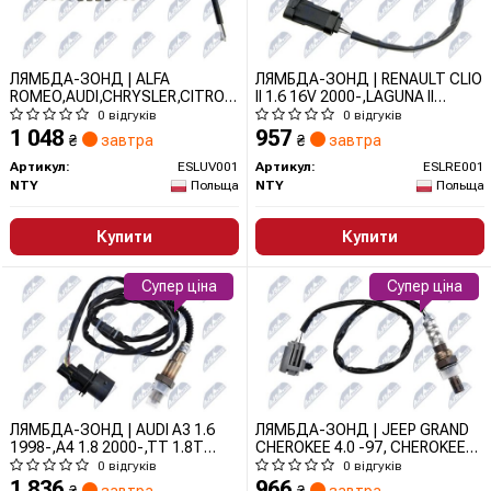
ЛЯМБДА-ЗОНД | ALFA
ЛЯМБДА-ЗОНД | RENAULT CLIO
ROMEO,AUDI,CHRYSLER,CITROEN,FIAT,FORD,HONDA,HYUNDAI,INFIN
II 1.6 16V 2000-,LAGUNA II
ESLUV001 NTY
1.6,1.8,2.0
0 відгуків
0 відгуків
2001-/DIAGNOSTYCZNA/,2.0IDE
1 048
957
₴
завтра
₴
завтра
2001-/REGULACYJNA I
DIAGNOSTYCZNA/ ESLRE001
Артикул:
ESLUV001
Артикул:
ESLRE001
NTY
NTY
Польща
NTY
Польща
Купити
Купити
Супер ціна
Супер ціна
ЛЯМБДА-ЗОНД | AUDI A3 1.6
ЛЯМБДА-ЗОНД | JEEP GRAND
1998-,A4 1.8 2000-,TT 1.8T
CHEROKEE 4.0 -97, CHEROKEE
2000-,SKODA OCTAVIA 1.6
4.0 97-99, WRANGLER 97-00
0 відгуків
0 відгуків
2000-,VW GOLF IV 1.6
/REGULACYJNA/DIAGNOSTYCZNA
1 836
966