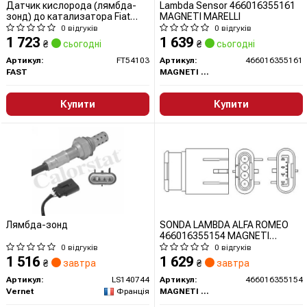
Датчик кислорода (лямбда-
Lambda Sensor 466016355161
зонд) до катализатора Fiat
MAGNETI MARELLI
Doblo, Fiorino 1.4 (09-)
0 відгуків
0 відгуків
(FT54103) Fast
1 723
1 639
₴
сьогодні
₴
сьогодні
Артикул:
FT54103
Артикул:
466016355161
FAST
MAGNETI MARELLI
Купити
Купити
Лямбда-зонд
SONDA LAMBDA ALFA ROMEO
466016355154 MAGNETI
MARELLI
0 відгуків
0 відгуків
1 516
1 629
₴
завтра
₴
завтра
Артикул:
LS140744
Артикул:
466016355154
Vernet
Франція
MAGNETI MARELLI