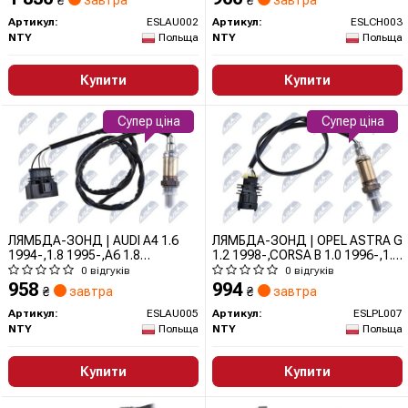
₴
завтра
₴
завтра
1999-/REGULACYJNA/
ESLCH003 NTY
ESLAU002 NTY
Артикул:
ESLAU002
Артикул:
ESLCH003
NTY
Польща
NTY
Польща
Купити
Купити
Супер ціна
Супер ціна
ЛЯМБДА-ЗОНД | AUDI A4 1.6
ЛЯМБДА-ЗОНД | OPEL ASTRA G
1994-,1.8 1995-,A6 1.8
1.2 1998-,CORSA B 1.0 1996-,1.2
1997-,VW PASSAT 1.6,1.8
1998-/REGULACYJNA/ ESLPL007
0 відгуків
0 відгуків
1996-/REGULACYJNA/
NTY
958
994
₴
завтра
₴
завтра
ESLAU005 NTY
Артикул:
ESLAU005
Артикул:
ESLPL007
NTY
Польща
NTY
Польща
Купити
Купити