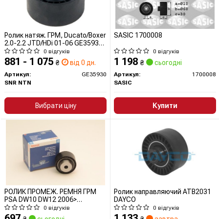
Ролик натяж. ГРМ, Ducato/Boxer
SASIC 1700008
2.0-2.2 JTD/HDi 01-06 GE35930
SNR
0 відгуків
0 відгуків
881 - 1 075
1 198
₴
від 0 дн.
₴
сьогодні
Артикул:
GE35930
Артикул:
1700008
SNR NTN
SASIC
Вибрати ціну
Купити
РОЛИК ПРОМЕЖ. РЕМНЯ ГРМ
Ролик направляючий ATB2031
PSA DW10 DW12 2006>
DAYCO
(GE359.29) (KD459.54)
0 відгуків
0 відгуків
697
1 133