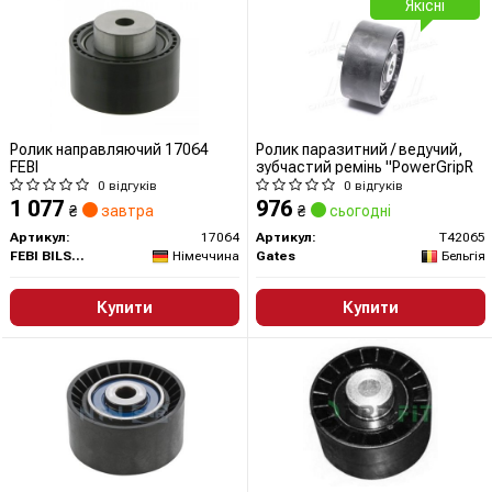
Якісні
Ролик направляючий 17064
Ролик паразитний / ведучий,
FEBI
зубчастий ремінь "PowerGripR
0 відгуків
0 відгуків
1 077
976
₴
завтра
₴
сьогодні
Артикул:
17064
Артикул:
T42065
FEBI BILSTEIN
Німеччина
Gates
Бельгія
Купити
Купити