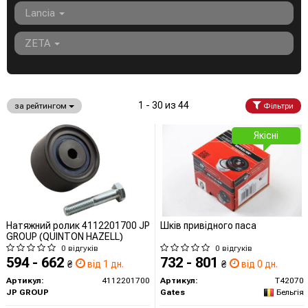
Lancia
ZETA
1 - 30 из 44
за рейтингом
Фільтри
Якісні
Натяжний ролик 4112201700 JP
Шків привідного паса
GROUP (QUINTON HAZELL)
0 відгуків
0 відгуків
594 - 662
732 - 801
₴
від 1 дн.
₴
від 0 дн.
Артикул:
4112201700
Артикул:
T42070
JP GROUP
Gates
Бельгія