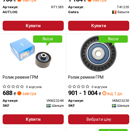
₴
завтра
₴
завтра
Артикул:
RT1385
Артикул:
T41235
AUTLOG
Gates
Бельгія
Купити
Купити
Якісні
Якісні
Ролик ременя ГРМ
Ролик ременя ГРМ
0 відгуків
0 відгуків
688
901 - 1 004
₴
завтра
₴
від 1 дн.
Артикул:
VKM23246
Артикул:
VKM23230
SKF
Швеція
SKF
Швеція
Купити
Вибрати ціну