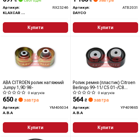
₴
сьогодні
₴
завтра
Артикул:
RX23246
Артикул:
ATB2031
KLAXCAR FRANCE
DAYCO
Купити
Купити
ABA CITROEN ролик натяжний
Ролик ремня (пластик) Citroen
Jumpy 1,9D 98-
Berlingo 99-11/ C5 01-/C8
02-/Evasion 99-02 (YP409865)
0 відгуків
0 відгуків
A.B.A Automotive
650
564
₴
завтра
₴
завтра
Артикул:
YM406034
Артикул:
YP409865
A.B.A
A.B.A
Купити
Купити