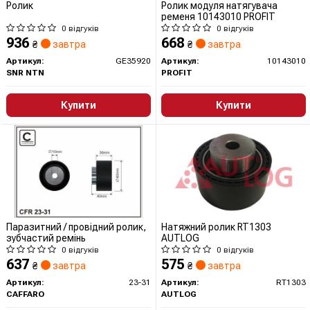
Ролик
Ролик модуля натягувача
ременя 10143010 PROFIT
0 відгуків
0 відгуків
936
668
₴
завтра
₴
завтра
Артикул:
GE35920
Артикул:
10143010
SNR NTN
PROFIT
Купити
Купити
Паразитний / провідний ролик,
Натяжний ролик RT1303
зубчастий ремінь
AUTLOG
0 відгуків
0 відгуків
637
575
₴
завтра
₴
завтра
Артикул:
23-31
Артикул:
RT1303
CAFFARO
AUTLOG