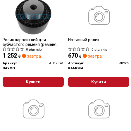
Ролик паразитний для
Натяжний ролик
зубчастого ременя (ременя
ГРМ)
0 відгуків
0 відгуків
1 252
670
₴
завтра
₴
завтра
Артикул:
ATB2041
Артикул:
R0269
DAYCO
KAMOKA
Купити
Купити