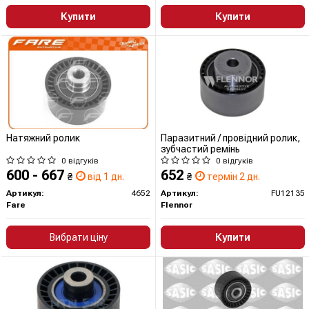
Купити
Купити
Натяжний ролик
Паразитний / провідний ролик,
зубчастий ремінь
0 відгуків
0 відгуків
600 - 667
652
₴
від 1 дн.
₴
термін 2 дн.
Артикул:
4652
Артикул:
FU12135
Fare
Flennor
Вибрати ціну
Купити