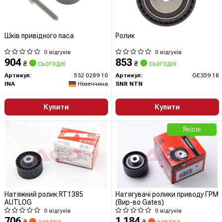
Шків привідного паса
Ролик
0 відгуків
0 відгуків
904
853
₴
сьогодні
₴
сьогодні
Артикул:
532 0289 10
Артикул:
GE359.18
INA
Німеччина
SNR NTN
Купити
Купити
Якісні
Натяжний ролик RT1385
Натягувачі ролики приводу ГРМ
AUTLOG
(Вир-во Gates)
0 відгуків
0 відгуків
706
1 184