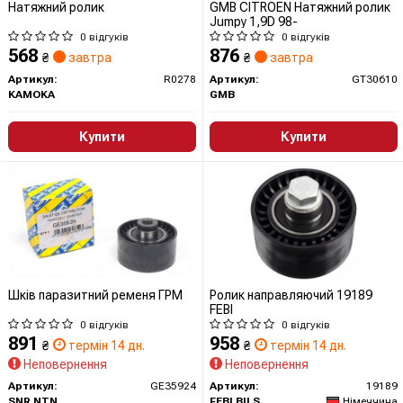
Натяжний ролик
GMB CITROEN Натяжний ролик
Jumpy 1,9D 98-
0 відгуків
0 відгуків
568
876
₴
завтра
₴
завтра
Артикул:
R0278
Артикул:
GT30610
KAMOKA
GMB
Купити
Купити
Шків паразитний ременя ГРМ
Ролик направляючий 19189
FEBI
0 відгуків
0 відгуків
891
958
₴
термін 14 дн.
₴
термін 14 дн.
Неповернення
Неповернення
Артикул:
GE35924
Артикул:
19189
SNR NTN
FEBI BILSTEIN
Німеччина