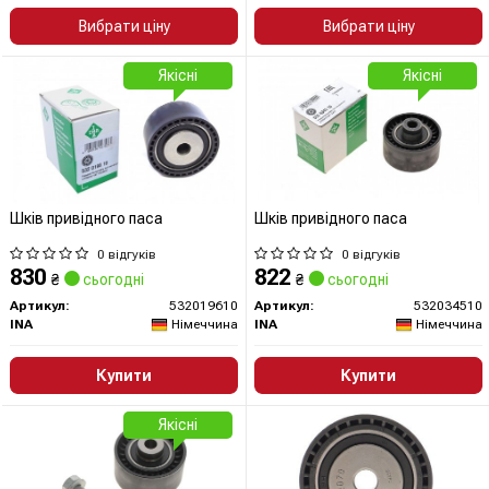
Вибрати ціну
Вибрати ціну
Якісні
Якісні
Шків привідного паса
Шків привідного паса
0 відгуків
0 відгуків
830
822
₴
сьогодні
₴
сьогодні
Артикул:
532019610
Артикул:
532034510
INA
Німеччина
INA
Німеччина
Купити
Купити
Якісні