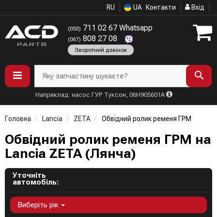
RU
UA
Контакти
Вхід
711 02 67 Whatsapp
(050)
808 27 08
(067)
Зворотний дзвінок
Яку запчастину шукаєте?
Наприклад: насос ГУР Туксон, 06H905601A
Головна
Lancia
ZETA
Обвідний ролик ременя ГРМ
Обвідний ролик ременя ГРМ на
Lancia ZETA (Лянча)
Уточніть
автомобіль:
Виберіть рік