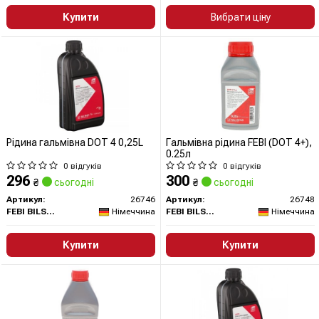
Купити
Вибрати ціну
Рідина гальмівна DOT 4 0,25L
Гальмівна рідина FEBI (DOT 4+),
0.25л
0 відгуків
0 відгуків
296
300
₴
сьогодні
₴
сьогодні
Артикул:
26746
Артикул:
26748
FEBI BILSTEIN
Німеччина
FEBI BILSTEIN
Німеччина
Купити
Купити