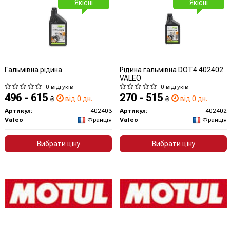
Якісні
Якісні
Гальмівна рідина
Рідина гальмівна DOT4 402402
VALEO
0 відгуків
0 відгуків
496 - 615
270 - 515
₴
від 0 дн.
₴
від 0 дн.
Артикул:
402403
Артикул:
402402
Valeo
Франція
Valeo
Франція
Вибрати ціну
Вибрати ціну