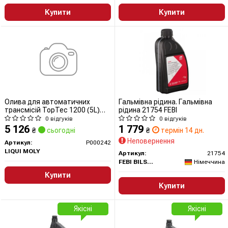
Купити
Купити
Олива для автоматичних
Гальмівна рідина. Гальмівна
трансмісій TopTec 1200 (5L)
рідина 21754 FEBI
ALLISON C4 ALLISON TES-295
0 відгуків
0 відгуків
BMW ETL 7045 E BMW ETL 8072
5 126
1 779
₴
сьогодні
₴
термін 14 дн.
B BMW LA 2634 BMW LT 71141
Неповернення
CATERPILLAR TO-2 CHRYSLER
Артикул:
P000242
ATF +3 CHRYSLER ATF +4
LIQUI MOLY
Артикул:
21754
DAIMLER
FEBI BILSTEIN
Німеччина
Купити
Купити
Якісні
Якісні