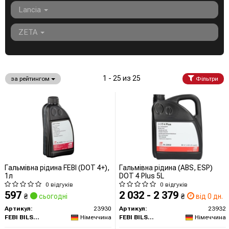
Lancia
ZETA
1 - 25 из 25
за рейтингом
Фільтри
Гальмівна рідина FEBI (DOT 4+),
Гальмівна рідина (ABS, ESP)
1л
DOT 4 Plus 5L
0 відгуків
0 відгуків
597
2 032 - 2 379
₴
сьогодні
₴
від 0 дн.
Артикул:
23930
Артикул:
23932
FEBI BILSTEIN
Німеччина
FEBI BILSTEIN
Німеччина