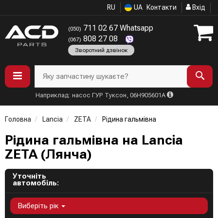
RU
UA
Контакти
Вхід
711 02 67 Whatsapp
(050)
808 27 08
(067)
Зворотний дзвінок
Яку запчастину шукаєте?
Наприклад: насос ГУР Туксон, 06H905601A
Головна
Lancia
ZETA
Рідина гальмівна
Рідина гальмівна на Lancia
ZETA (Лянча)
Уточніть
автомобіль:
Виберіть рік