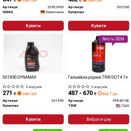
₴
завтра
₴
завтра
Артикул:
32923930
Артикул:
502266
SWAG
Німеччина
Dynamax
Купити
Купити
Якість OEM
501890 DYNAMAX
Гальмівна рідина TRW DOT4 1л
0 відгуків
0 відгуків
271
487 - 670
₴
завтра
₴
від 1 дн.
Артикул:
501890
Артикул:
PFB401SE
Dynamax
TRW
США
Купити
Вибрати ціну