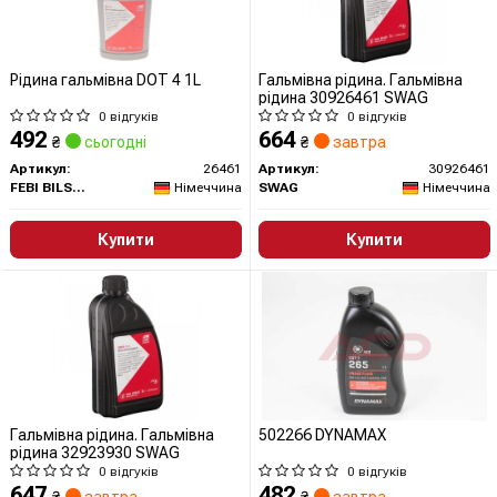
Рідина гальмівна DOT 4 1L
Гальмівна рідина. Гальмівна
рідина 30926461 SWAG
0 відгуків
0 відгуків
492
664
₴
сьогодні
₴
завтра
Артикул:
26461
Артикул:
30926461
FEBI BILSTEIN
Німеччина
SWAG
Німеччина
Купити
Купити
Гальмівна рідина. Гальмівна
502266 DYNAMAX
рідина 32923930 SWAG
0 відгуків
0 відгуків
647
482