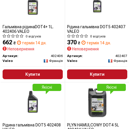
Гальмівна рідинаDOT4+ 1L.
Рідина гальмівна DOT5 402407
402406 VALEO
VALEO
0 відгуків
0 відгуків
662
370
₴
термін 14 дн.
₴
термін 14 дн.
Неповернення
Неповернення
Артикул:
402406
Артикул:
402407
Valeo
Франція
Valeo
Франція
Купити
Купити
Якісні
Якісні
Рідина гальмівна DOT5 402408
PLYN HAMULCOWY DOT4 5L