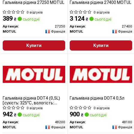
Гальмівна рідина 27250 MOTUL
Гальмівна рідина 27400 MOTUL
0 відгуків
0 відгуків
389
3 124
₴
сьогодні
₴
сьогодні
Артикул:
27250
Артикул:
27400
MOTUL
Франція
MOTUL
Франція
Купити
Купити
Гальмівна рідина DOT4 (0,5L)
Гальмівна рідина DOT4 0,5л
[сухість: 325°C, вологість:
205°C, в\'язкість: 1698мм²/с]
0 відгуків
0 відгуків
SAE J1703 J1704, ISO/DIN 4925
942
900
₴
сьогодні
₴
сьогодні
Артикул:
48200
Артикул:
48100
MOTUL
Франція
MOTUL
Франція