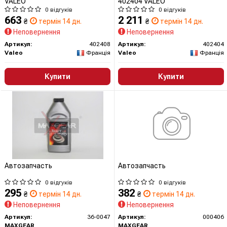
VALEO
402404 VALEO
0 відгуків
0 відгуків
663
2 211
₴
термін 14 дн.
₴
термін 14 дн.
Неповернення
Неповернення
Артикул:
402408
Артикул:
402404
Valeo
Франція
Valeo
Франція
Купити
Купити
Автозапчасть
Автозапчасть
0 відгуків
0 відгуків
295
382
₴
термін 14 дн.
₴
термін 14 дн.
Неповернення
Неповернення
Артикул:
36-0047
Артикул:
000406
MAXGEAR
MAXGEAR