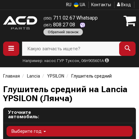
RU
UA
Контакты
Вход
711 02 67 Whatsapp
(050)
808 27 08
(067)
Обратний звонок
Какую запчасть ищете?
Например: насос ГУР Туксон, 06H905601A
Главная
Lancia
YPSILON
Глушитель средний
Глушитель средний на Lancia
YPSILON (Лянча)
Уточните
автомобиль:
Выберите год