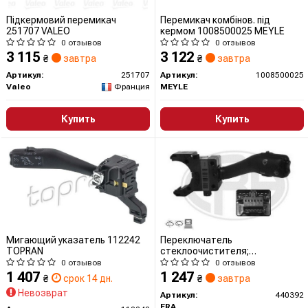
Підкермовий перемикач
Перемикач комбінов. під
251707 VALEO
кермом 1008500025 MEYLE
0 отзывов
0 отзывов
3 115
3 122
₴
завтра
₴
завтра
Артикул:
251707
Артикул:
1008500025
Valeo
Франция
MEYLE
Купить
Купить
Мигающий указатель 112242
Переключатель
TOPRAN
стеклоочистителя;
Выключатель на колонке
0 отзывов
0 отзывов
рулевого управления
1 407
1 247
₴
срок 14 дн.
₴
завтра
Невозврат
Артикул:
440392
ERA