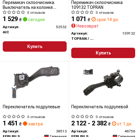
Перемикач склоочисника.
Перемикач склоочисника
Выключатель на колонке
109132 TOPRAN
рулевого управления 52532 AIC
0 отзывов
0 отзывов
1 529
1 071
₴
сегодня
₴
срок 14 дн.
Невозврат
Артикул:
52532
AIC
Артикул:
109132
TOPRAN / HANS PRIES
Купить
Купить
Переключатель подрулевые
Переключатель подрулевoй
0 отзывов
0 отзывов
1 451
2 122 - 2 382
₴
завтра
₴
от 1 дн.
Артикул:
38513
Артикул:
46756
FEBI BILSTEIN
Германия
FEBI BILSTEIN
Германия