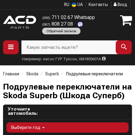
RU
UA
Контакты
Вход
711 02 67 Whatsapp
(050)
808 27 08
(067)
Обратний звонок
Какую запчасть ищете?
Например: насос ГУР Туксон, 06H905601A
Главная
Skoda
Superb
Подрулевые переключатели
Подрулевые переключатели на
Skoda Superb (Шкода Суперб)
Уточните
автомобиль:
Выберите год