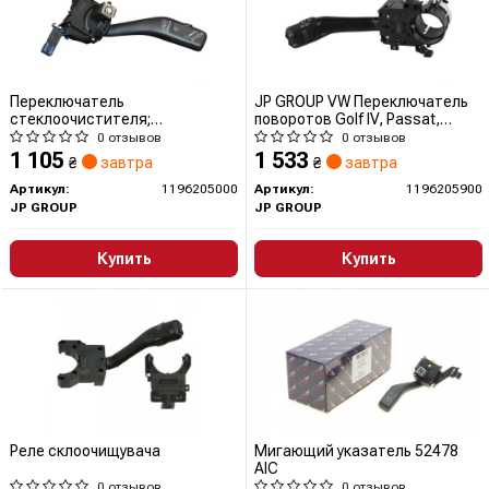
Переключатель
JP GROUP VW Переключатель
стеклоочистителя;
поворотов Golf IV, Passat,
Выключатель на колонке
Sharan, Skoda 1196205900 JP
0 отзывов
0 отзывов
рулевого управления
GROUP (QUINTON HAZELL)
1 105
1 533
₴
завтра
₴
завтра
Артикул:
1196205000
Артикул:
1196205900
JP GROUP
JP GROUP
Купить
Купить
Реле склоочищувача
Мигающий указатель 52478
AIC
0 отзывов
0 отзывов