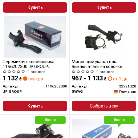
Купить
Купить
Перемикач склоочисника
Мигающий указатель.
1196202300 JP GROUP
Выключатель на колонке
(QUINTON HAZELL)
рулевого управления 32921320
0 отзывов
0 отзывов
SWAG
1 132
967 - 1 133
₴
завтра
₴
от 1 дн.
Артикул:
1196202300
Артикул:
32921320
JP GROUP
SWAG
Германия
Купить
Выбрать цену
Якісні
Якісні