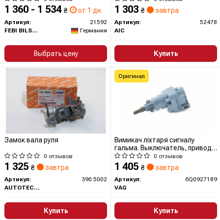
1 360 - 1 534
1 303
₴
от 1 дн.
₴
завтра
Артикул:
21592
Артикул:
52478
FEBI BILSTEIN
Германия
AIC
Выбрать цену
Купить
Оригинал
Замок вала руля
Вимикач ліхтаря сигналу
гальма. Выключатель, привод
сцепления (Tempomat).
0 отзывов
0 отзывов
Выключатель, привод
1 325
1 405
₴
завтра
₴
завтра
сцепления (управление
двигателем) 6Q0927189 VAG
Артикул:
390 5002
Артикул:
6Q0927189
AUTOTECHTEILE
VAG
Купить
Купить