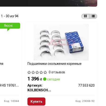
:
1 - 30 из 94
Якісні
ля
Подшипники скольжения коренные
0 отзывов
1 396
₴
сегодня
029 HS 19761 025
Артикул:
77 553 620
KOLBENSCHMIDT
Код: 16944
Код: 29068-92
Купить