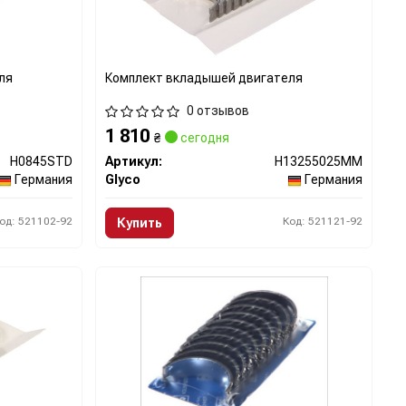
ля
Комплект вкладышей двигателя
0 отзывов
1 810
₴
сегодня
H0845STD
Артикул:
H13255025MM
Германия
Glyco
Германия
од: 521102-92
Код: 521121-92
Купить