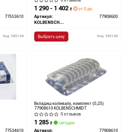
0 отзывов
1 290 - 1 402
₴
от 0 дн.
77553610
Артикул:
77908600
KOLBENSCHMIDT
Код: 585144
Код: 585165
Выбрать цену
Вкладиш колінвалу, комплект (0,25)
77908610 KOLBENSCHMIDT
0 отзывов
1 285
₴
сегодня
77534610
Артикул:
77908610