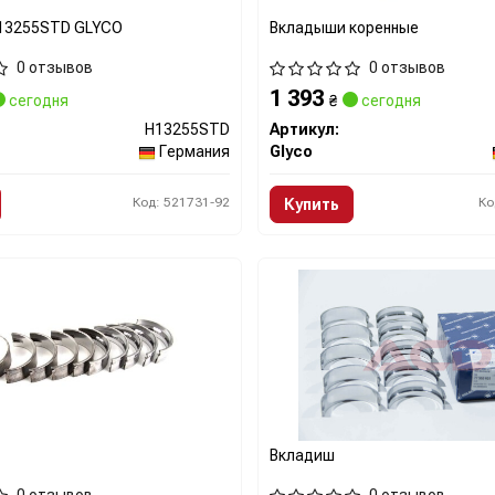
13255STD GLYCO
Вкладыши коренные
0 отзывов
0 отзывов
1 393
сегодня
₴
сегодня
H13255STD
Артикул:
Германия
Glyco
Код: 521731-92
Ко
Купить
Вкладиш