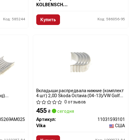
KOLBENSCHMIDT
Код: 585244
Код: 586056-95
Купить
Вкладыши распредвала нижние (комплект
ng)
4 шт) 2,0D Skoda Octavia (04-13)/VW Golf
ARINGS
(05-13) (11031593101) vika
0 отзывов
455
₴
сегодня
B5269AM025
Артикул:
11031593101
Vika
США