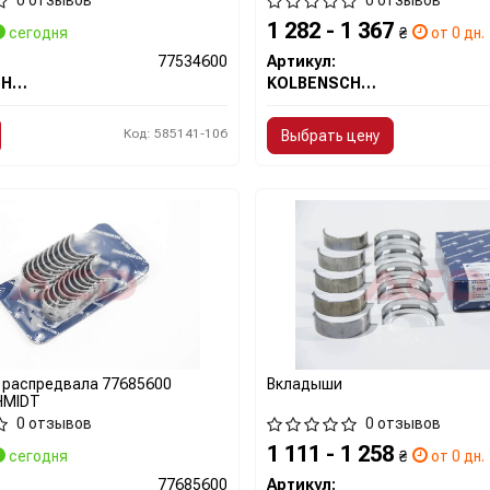
0 отзывов
0 отзывов
1 282 - 1 367
сегодня
₴
от 0 дн.
77534600
Артикул:
KOLBENSCHMIDT
KOLBENSCHMIDT
Код: 585141-106
Выбрать цену
 распредвала 77685600
Вкладыши
HMIDT
0 отзывов
0 отзывов
1 111 - 1 258
сегодня
₴
от 0 дн.
77685600
Артикул: