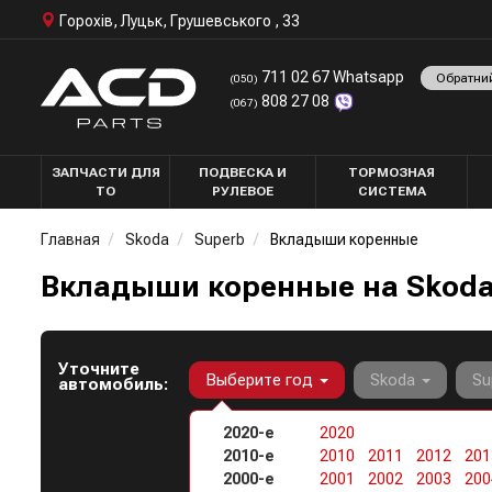
Горохів, Луцьк, Грушевського , 33
711 02 67 Whatsapp
Обратни
(050)
808 27 08
(067)
ЗАПЧАСТИ ДЛЯ
ПОДВЕСКА И
ТОРМОЗНАЯ
ТО
РУЛЕВОЕ
СИСТЕМА
Главная
Skoda
Superb
Вкладыши коренные
Вкладыши коренные на Skoda
Уточните
Выберите год
Skoda
Su
автомобиль:
2020-е
2020
2010-е
2010
2011
2012
201
2000-е
2001
2002
2003
200