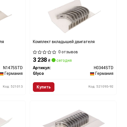
ля
Комплект вкладышей двигателя
0 отзывов
3 238
₴
сегодня
N1475STD
Артикул:
H0344STD
Германия
Glyco
Германия
Код: 521013
Код: 521093-92
Купить