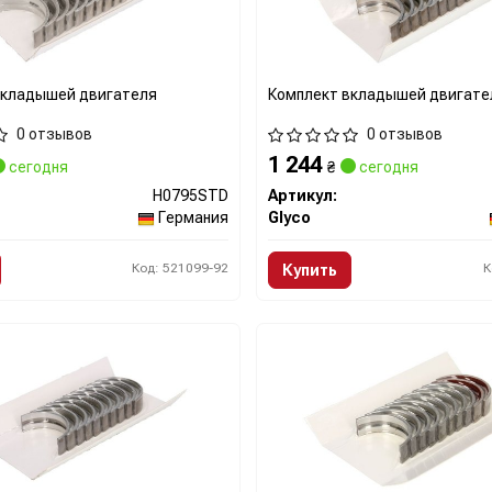
вкладышей двигателя
Комплект вкладышей двигате
0 отзывов
0 отзывов
1 244
сегодня
₴
сегодня
H0795STD
Артикул:
Германия
Glyco
Код: 521099-92
К
Купить