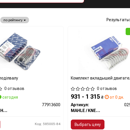
Результаты
по рейтингу
поділвалу
Комплект вкладышей двигате
0 отзывов
0 отзывов
931 - 1 315
сегодня
₴
от 0 дн.
77913600
Артикул:
KOLBENSCHMIDT
MAHLE / KNECHT
Код: 585005-84
Выбрать цену