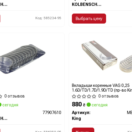
KOLBENSCHMIDT
KOLBENSCHMIDT
Код: 585234-95
Выбрать цену
Вкладыши коренные VAG 0,25
1.6D/TD/1.7D/1.9D/TD (пр-во Ki
MB5269AM025 KING ENGINE BE
0 отзывов
0 отзывов
880
сегодня
₴
сегодня
77907610
Артикул:
M
KOLBENSCHMIDT
King