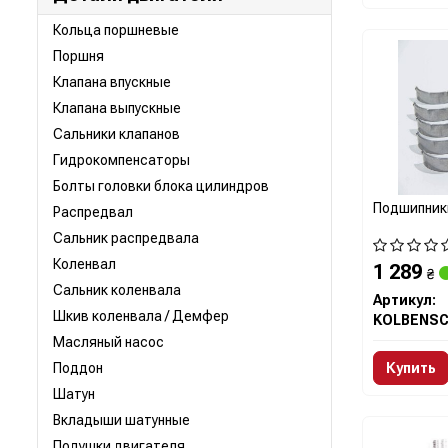
Кольца поршневые
Поршня
Клапана впускные
Клапана выпускные
Сальники клапанов
Гидрокомпенсаторы
Болты головки блока цилиндров
Подшипник
Распредвал
Сальник распредвала
Коленвал
1 289
₴
Сальник коленвала
Артикул:
Шкив коленвала / Демфер
Масляный насос
Поддон
Купить
Шатун
Вкладыши шатунные
Подушки двигателя