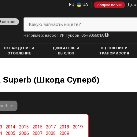
RU
UA
Дост
Запрос по VIN
й звонок
Какую запчасть ищете?
Например: насос ГУР Туксон, 06H905601A
ОХЛАЖДЕНИЕ И
ДВИГАТЕЛЬ И
СЦЕПЛЕНИЕ И
ОТОПЛЕНИЕ
ВЫХЛОП
ТРАНСМИССИЯ
 Superb (Шкода Суперб)
perb
3
2014
2015
2016
2017
2018
2019
4
2005
2006
2007
2008
2009