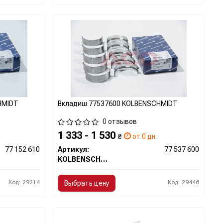
HMIDT
Вкладиш 77537600 KOLBENSCHMIDT
0 отзывов
1 333 - 1 530
₴
от 0 дн.
77 152 610
Артикул:
77 537 600
KOLBENSCHMIDT
Код: 29214
Код: 29446
Выбрать цену