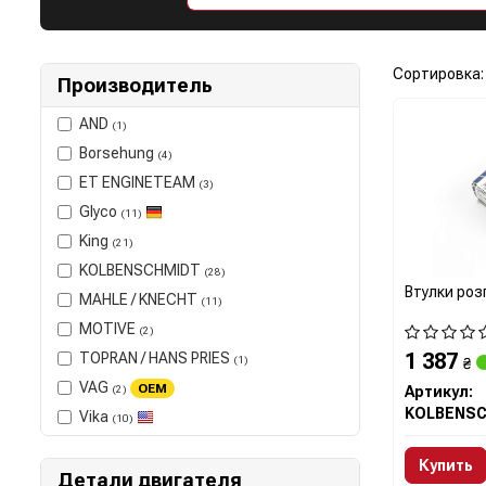
Сортировка:
Производитель
AND
(1)
Borsehung
(4)
ET ENGINETEAM
(3)
Glyco
(11)
King
(21)
KOLBENSCHMIDT
(28)
Втулки роз
MAHLE / KNECHT
(11)
MOTIVE
(2)
1 387
TOPRAN / HANS PRIES
(1)
₴
VAG
OEM
(2)
Артикул:
Vika
(10)
Купить
Детали двигателя