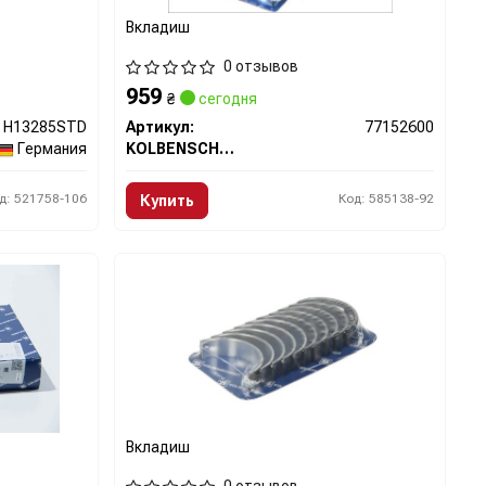
Вкладиш
0 отзывов
959
₴
сегодня
H13285STD
Артикул:
77152600
Германия
KOLBENSCHMIDT
д: 521758-106
Код: 585138-92
Купить
Вкладиш