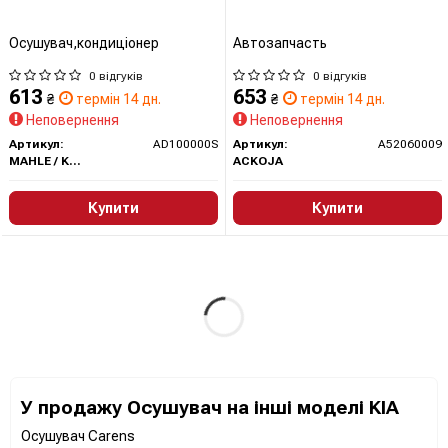
Осушувач,кондиціонер
Автозапчасть
0 відгуків
0 відгуків
613
653
₴
термін 14 дн.
₴
термін 14 дн.
Неповернення
Неповернення
Артикул:
AD100000S
Артикул:
A52060009
MAHLE / KNECHT
ACKOJA
Купити
Купити
У продажу Осушувач на інші моделі KIA
Осушувач Carens