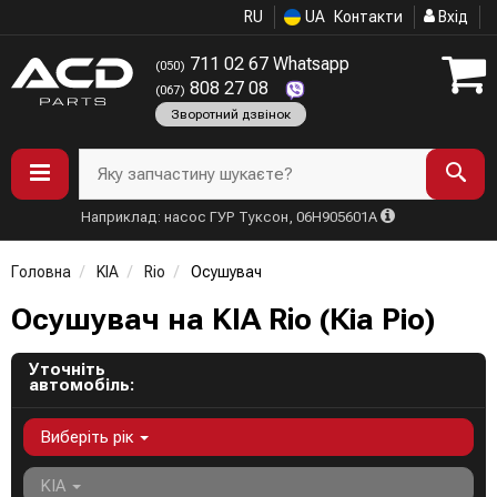
RU
UA
Контакти
Вхід
711 02 67 Whatsapp
(050)
808 27 08
(067)
Зворотний дзвінок
Яку запчастину шукаєте?
Наприклад: насос ГУР Туксон, 06H905601A
Головна
KIA
Rio
Осушувач
Осушувач на KIA Rio (Кіа Ріо)
Уточніть
автомобіль:
Виберіть рік
KIA