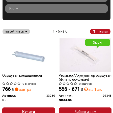
Rio
1 - 6 из 6
за рейтингом
Фільтри
Якісні
Осушувач кондиціонера
Ресивер / Акумулятор осушувач
(фільтр осушувач)
0 відгуків
0 відгуків
766
556 - 671
₴
завтра
₴
від 1 дн.
Артикул:
33286
Артикул:
95348
NRF
NISSENS
Купити
Вибрати ціну