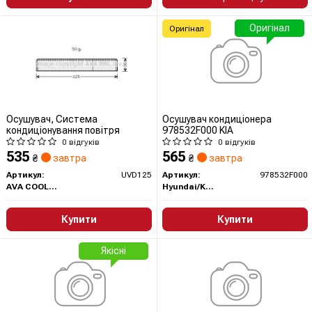
Оригінал
Оригінал
Осушувач, Система
Осушувач кондиціонера
кондиціонування повітря
978532F000 KIA
0 відгуків
0 відгуків
535
565
₴
завтра
₴
завтра
Артикул:
UVD125
Артикул:
978532F000
AVA COOLING
Hyundai/Kia/Mobis
Купити
Купити
Якісні