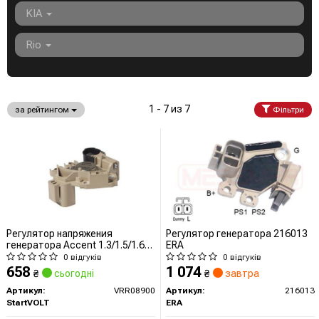
KIA
Rio
1 - 7 из 7
за рейтингом
Фільтри
Регулятор напряжения
Регулятор генератора 216013
генератора Accent 1.3/1.5/1.6
ERA
(99-) (VRR 08900) StartVOLT
0 відгуків
0 відгуків
658
1 074
₴
сьогодні
₴
завтра
Артикул:
VRR08900
Артикул:
216013
StartVOLT
ERA