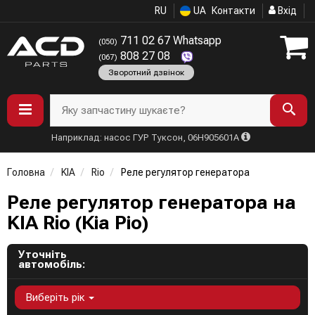
RU
UA
Контакти
Вхід
711 02 67 Whatsapp
(050)
808 27 08
(067)
Зворотний дзвінок
Яку запчастину шукаєте?
Наприклад: насос ГУР Туксон, 06H905601A
Головна
KIA
Rio
Реле регулятор генератора
Реле регулятор генератора на
KIA Rio (Кіа Ріо)
Уточніть
автомобіль:
Виберіть рік