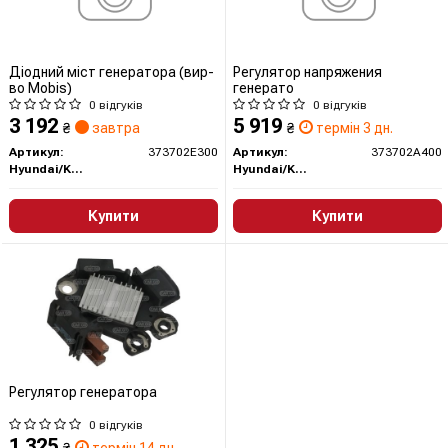
Діодний міст генератора (вир-
Регулятор напряжения
во Mobis)
генерато
0 відгуків
0 відгуків
3 192
5 919
₴
завтра
₴
термін 3 дн.
Артикул:
373702E300
Артикул:
373702A400
Hyundai/Kia/Mobis
Hyundai/Kia/Mobis
Купити
Купити
Регулятор генератора
0 відгуків
1 325