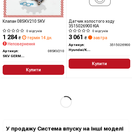
Клапан 08SKV210 SKV
Датчик холостого ходу
3515026900 KIA
0 відгуків
0 відгуків
1 284
3 061
₴
термін 14 дн.
₴
завтра
Неповернення
Артикул:
3515026900
Hyundai/Kia/Mobis
Артикул:
08SKV210
SKV GERMANY
Купити
Купити
У продажу Система впуску на інші моделі