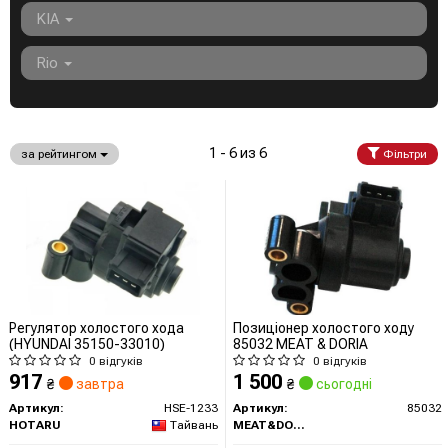
KIA
Rio
1 - 6 из 6
за рейтингом
Фільтри
Регулятор холостого хода
Позиціонер холостого ходу
(HYUNDAI 35150-33010)
85032 MEAT & DORIA
0 відгуків
0 відгуків
917
1 500
₴
завтра
₴
сьогодні
Артикул:
HSE-1233
Артикул:
85032
HOTARU
Тайвань
MEAT&DORIA