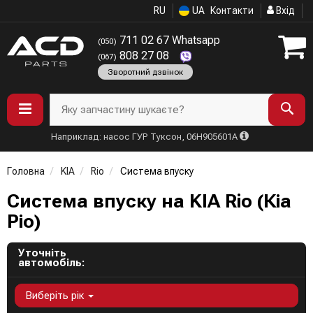
RU
UA
Контакти
Вхід
711 02 67 Whatsapp
(050)
808 27 08
(067)
Зворотний дзвінок
Яку запчастину шукаєте?
Наприклад: насос ГУР Туксон, 06H905601A
Головна
KIA
Rio
Система впуску
Система впуску на KIA Rio (Кіа
Ріо)
Уточніть
автомобіль:
Виберіть рік