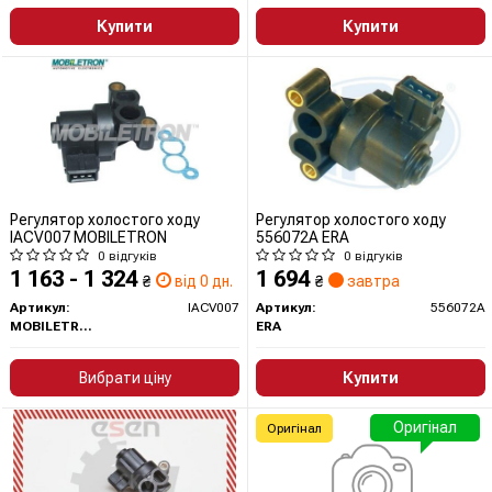
Купити
Купити
Регулятор холостого ходу
Регулятор холостого ходу
IACV007 MOBILETRON
556072A ERA
0 відгуків
0 відгуків
1 163 - 1 324
1 694
₴
від 0 дн.
₴
завтра
Артикул:
IACV007
Артикул:
556072A
MOBILETRON
ERA
Вибрати ціну
Купити
Оригінал
Оригінал