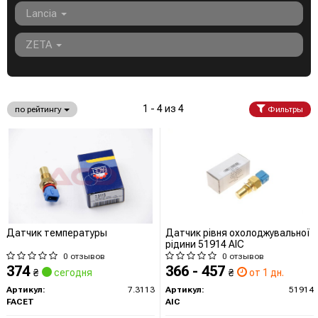
Lancia
ZETA
1 - 4 из 4
по рейтингу
Фильтры
Датчик температуры
Датчик рiвня охолоджувальної
рiдини 51914 AIC
0 отзывов
0 отзывов
374
366 - 457
₴
сегодня
₴
от 1 дн.
Артикул:
7.3113
Артикул:
51914
FACET
AIC