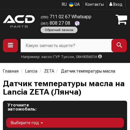
RU
UA
Контакты
Вход
711 02 67 Whatsapp
(050)
808 27 08
(067)
Обратний звонок
Какую запчасть ищете?
Например: насос ГУР Туксон, 06H905601A
Главная
Lancia
ZETA
Датчик температуры масла
Датчик температуры масла на
Lancia ZETA (Лянча)
Уточните
автомобиль:
Выберите год