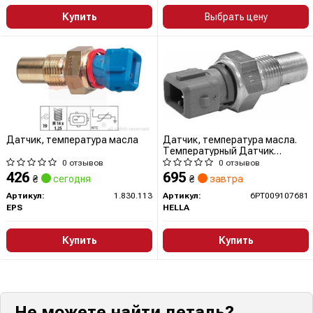
Купить
Выбрать цену
Датчик, температура масла
Датчик, температура масла.
Температурный Датчик
охлаждающей жидкости
0 отзывов
0 отзывов
6PT009107681 HELLA
426
695
₴
сегодня
₴
завтра
Артикул:
1.830.113
Артикул:
6PT009107681
EPS
HELLA
Купить
Купить
Не можете найти деталь?