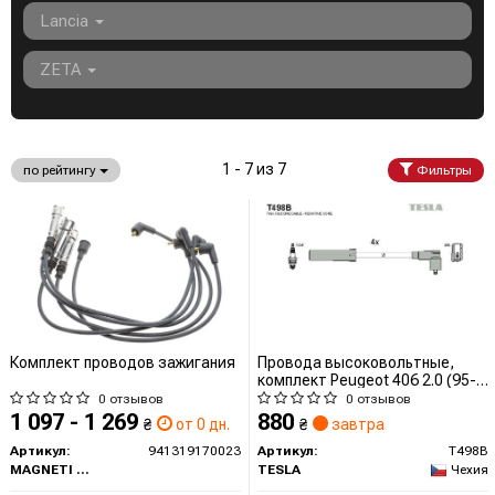
Lancia
ZETA
1 - 7 из 7
по рейтингу
Фильтры
Комплект проводов зажигания
Провода высоковольтные,
комплект Peugeot 406 2.0 (95-
04),Peugeot 406 2.0 (96-04)
0 отзывов
0 отзывов
(T498B) TESLA BLATNA
1 097 - 1 269
880
₴
от 0 дн.
₴
завтра
Артикул:
941319170023
Артикул:
T498B
MAGNETI MARELLI
TESLA
Чехия