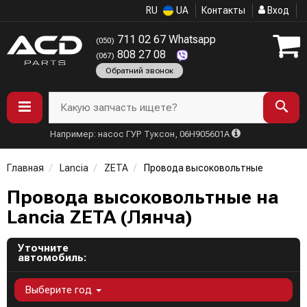
RU
UA
Контакты
Вход
711 02 67 Whatsapp
(050)
808 27 08
(067)
Обратний звонок
Какую запчасть ищете?
Например: насос ГУР Туксон, 06H905601A
Главная
Lancia
ZETA
Провода высоковольтные
Провода высоковольтные на
Lancia ZETA (Лянча)
Уточните
автомобиль:
Выберите год