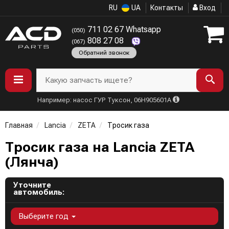
RU
UA
Контакты
Вход
711 02 67 Whatsapp
(050)
808 27 08
(067)
Обратний звонок
Какую запчасть ищете?
Например: насос ГУР Туксон, 06H905601A
Главная
Lancia
ZETA
Тросик газа
Тросик газа на Lancia ZETA
(Лянча)
Уточните
автомобиль:
Выберите год