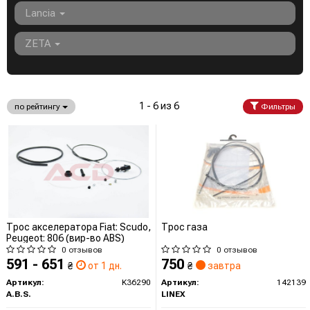
Lancia
ZETA
1 - 6 из 6
по рейтингу
Фильтры
Трос акселератора Fiat: Scudo,
Трос газа
Peugeot: 806 (вир-во ABS)
0 отзывов
0 отзывов
591 - 651
750
₴
от 1 дн.
₴
завтра
Артикул:
K36290
Артикул:
142139
A.B.S.
LINEX