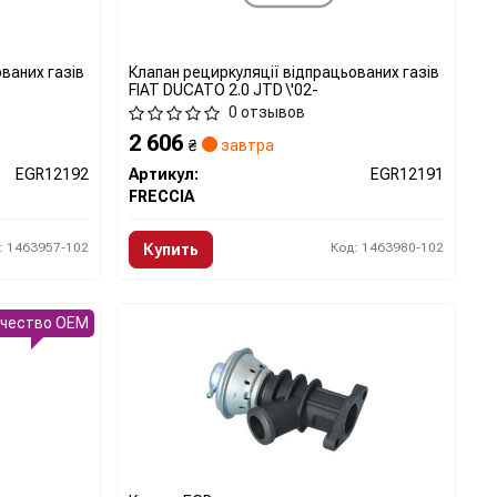
ваних газів
Клапан рециркуляції відпрацьованих газів
FIAT DUCATO 2.0 JTD \'02-
0 отзывов
2 606
₴
завтра
EGR12192
Артикул:
EGR12191
FRECCIA
: 1463957-102
Код: 1463980-102
Купить
ачество OEM