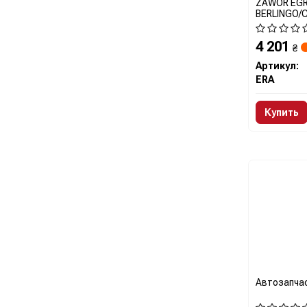
ZAWOR EGR
BERLINGO/
206/307/40
ERA 555005
4 201
₴
Артикул:
ERA
Купить
Автозапча