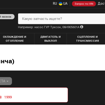
RU
UA
Дост
Запрос по VIN
й звонок
Какую запчасть ищете?
Например: насос ГУР Туксон, 06H905601A
ОХЛАЖДЕНИЕ И
ДВИГАТЕЛЬ И
СЦЕПЛЕНИЕ И
ОТОПЛЕНИЕ
ВЫХЛОП
ТРАНСМИССИЯ
янча)
ETA
8
1999