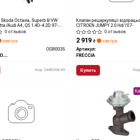
Skoda Octavia, Superb II/ VW
Клапан рециркуляції відпрацьо
tta /Audi A4, Q5 1.4D-4.2D 97-
CITROEN JUMPY 2.0 Hdi \'07-
Automotor France
0 отзывов
0 отзывов
2 919
завтра
₴
завтра
OGR0035
Артикул:
AUTOMOTOR France
FRECCIA
Код: 2445264-93
Код
Купить
К