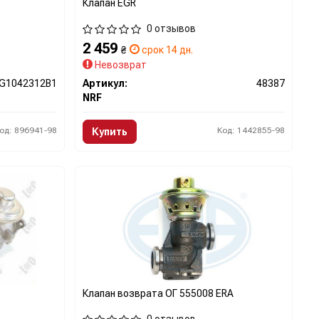
Клапан EGR
0 отзывов
2 459
₴
срок 14 дн.
Невозврат
G1042312B1
Артикул:
48387
NRF
од: 896941-98
Код: 1442855-98
Купить
Клапан возврата ОГ 555008 ERA