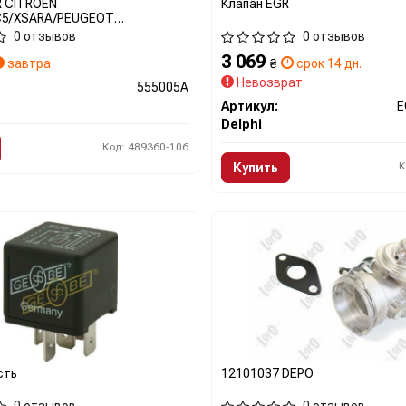
 CITROEN
Клапан EGR
C5/XSARA/PEUGEOT
6/EXPERT 1.9D/2.0 HDI <2011 SZT
0 отзывов
0 отзывов
A ERA
3 069
завтра
₴
срок 14 дн.
Невозврат
555005A
Артикул:
E
Delphi
Код: 489360-106
К
Купить
сть
12101037 DEPO