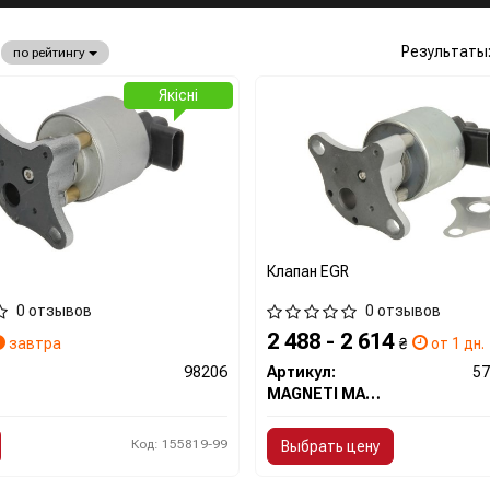
Результаты
по рейтингу
Якісні
Клапан EGR
0 отзывов
0 отзывов
2 488 - 2 614
завтра
₴
от 1 дн.
98206
Артикул:
5
MAGNETI MARELLI
Код: 155819-99
Выбрать цену