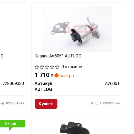
RG
Клапан AV6051 AUTLOG
0 отзывов
1 710
₴
завтра
728069030
Артикул:
AV6051
AUTLOG
од: 859601-95
Код: 1809995-94
Купить
Якісні