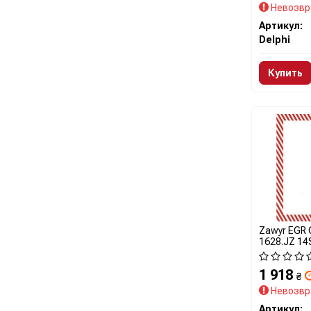
Невозвр
Артикул:
Delphi
Купить
Zawуr EGR 
1628.JZ 14
1 918
₴
Невозвр
Артикул: