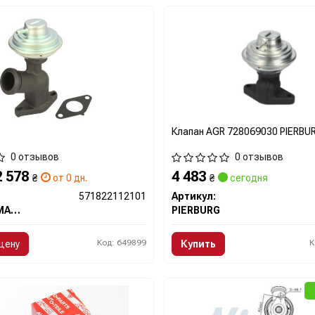
Клапан AGR 728069030 PIERBU
0 отзывов
0 отзывов
2 578
4 483
₴
от 0 дн.
₴
сегодня
571822112101
Артикул:
MAGNETI MARELLI
PIERBURG
Код: 649899
К
цену
Купить