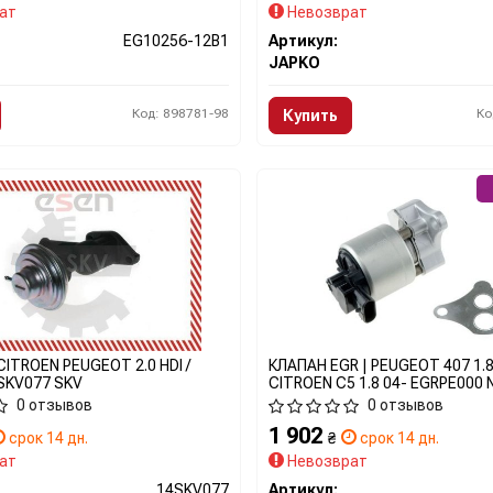
ат
Невозврат
EG10256-12B1
Артикул:
JAPKO
Код: 898781-98
Ко
Купить
CITROEN PEUGEOT 2.0 HDI /
КЛАПАН EGR | PEUGEOT 407 1.8,
SKV077 SKV
CITROEN C5 1.8 04- EGRPE000
0 отзывов
0 отзывов
1 902
срок 14 дн.
₴
срок 14 дн.
ат
Невозврат
14SKV077
Артикул: