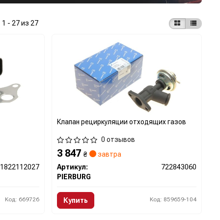
:
1 - 27 из 27
Клапан рециркуляции отходящих газов
0 отзывов
3 847
₴
завтра
71822112027
Артикул:
722843060
PIERBURG
Код: 669726
Код: 859659-104
Купить