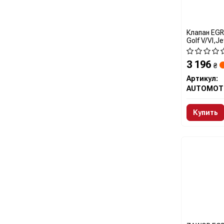
Клапан EGR 
Golf V/VI,Je
(OGR0035) 
3 196
₴
Артикул:
Купить