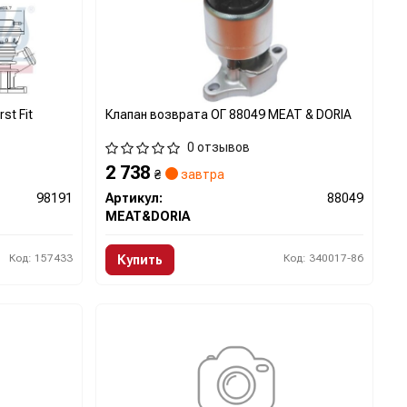
st Fit
Клапан возврата ОГ 88049 MEAT & DORIA
0 отзывов
2 738
₴
завтра
98191
Артикул:
88049
MEAT&DORIA
Код: 157433
Код: 340017-86
Купить