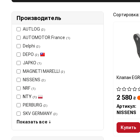
Сортировка:
Производитель
AUTLOG
(2)
AUTOMOTOR France
(1)
Delphi
(2)
DEPO
(2)
JAPKO
(1)
MAGNETI MARELLI
(2)
Клапан EGR
NISSENS
(2)
NRF
(1)
2 580
NTY
(1)
₴
PIERBURG
(2)
Артикул:
NISSENS
SKV GERMANY
(2)
Показать все ↓
Купить