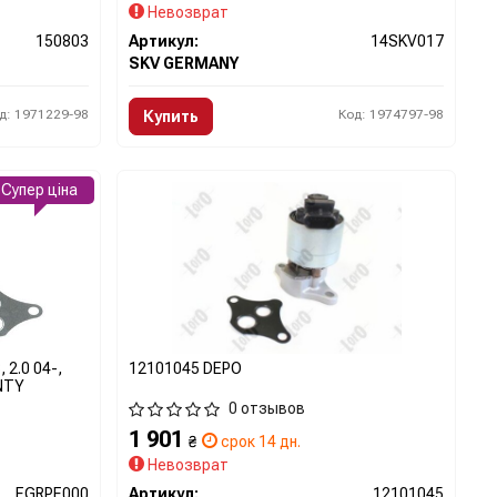
Невозврат
150803
Артикул:
14SKV017
SKV GERMANY
д: 1971229-98
Код: 1974797-98
Купить
Супер ціна
 2.0 04-,
12101045 DEPO
 NTY
0 отзывов
1 901
₴
срок 14 дн.
Невозврат
EGRPE000
Артикул:
12101045