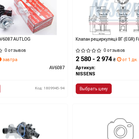
AV6087 AUTLOG
Клапан рециркуляціі ВГ (EGR) Fir
0 отзывов
0 отзывов
2 580 - 2 974
завтра
₴
от 1 дн.
AV6087
Артикул:
NISSENS
Код: 1809945-94
Выбрать цену