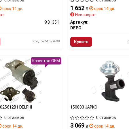
0 отзывов
0 отзывов
1 652
срок 14 дн.
₴
срок 14 дн.
ат
Невозврат
9 3135 1
Артикул:
DEPO
Код: 3761574-98
К
Купить
Качество OEM
025612B1 DELPHI
150803 JAPKO
0 отзывов
0 отзывов
3 069
срок 14 дн.
₴
срок 14 дн.