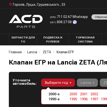
Горохів, Луцьк, Грушевського , 33
711 02 67 Whatsapp
Обратни
(050)
808 27 08
(067)
ЗАПЧАСТИ ДЛЯ
ПОДВЕСКА И
ТОРМОЗНАЯ
ТО
РУЛЕВОЕ
СИСТЕМА
Главная
Lancia
ZETA
Клапан ЕГР
Клапан ЕГР на Lancia ZETA (Л
Уточните
Выберите год
Lancia
Z
автомобиль:
2000-е
2000
2001
2002
1990-е
1995
1996
1997
199