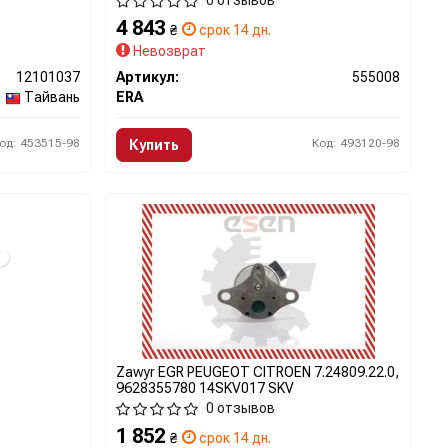
0 отзывов
4 843
₴
срок 14 дн.
Невозврат
12101037
Артикул:
555008
Тайвань
ERA
од: 453515-98
Код: 493120-98
Купить
Zawуr EGR PEUGEOT CITROEN 7.24809.22.0,
9628355780 14SKV017 SKV
0 отзывов
1 852
₴
срок 14 дн.