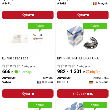
AS-PL
ASAM
Румунія
Купити
Купити
Якісні
Якісні
Щітки стартера
ВИПРЯМЛЯЧ ГЕНЕРАТОРА
0 відгуків
0 відгуків
666
982 - 1 301
₴
сьогодні
₴
від 0 дн.
Артикул:
594060
Артикул:
1986AE0253
Valeo
Франція
BOSCH
Німеччина
Купити
Вибрати ціну
Якісні
Якісні