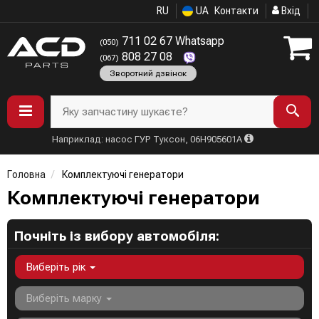
RU
UA
Контакти
Вхід
711 02 67 Whatsapp
(050)
808 27 08
(067)
Зворотний дзвінок
Яку запчастину шукаєте?
Наприклад: насос ГУР Туксон, 06H905601A
Головна
Комплектуючі генератори
Комплектуючі генератори
Почніть із вибору автомобіля:
Виберіть рік
Виберіть марку