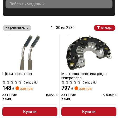
Виберіть модель
1 - 30 из 2730
за рейтингом
Фільтри
Щітки генеатора
Монтажна пластина діода
генератора
AUTOSTARTERARC0043
0 відгуків
0 відгуків
ARC0043 AS
148
797
₴
завтра
₴
завтра
Артикул:
BX220S
Артикул:
ARC0043
AS-PL
AS-PL
Купити
Купити