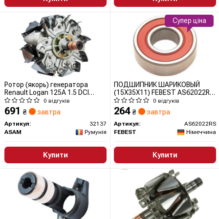
Супер ціна
Ротор (якорь) генератора
ПОДШИПНИК ШАРИКОВЫЙ
Renault Logan 125A 1.5 DCI
(15X35X11) FEBEST AS62022RS
(32137) Asam
FEBEST
0 відгуків
0 відгуків
691
264
₴
завтра
₴
завтра
Артикул:
32137
Артикул:
AS62022RS
ASAM
Румунія
FEBEST
Німеччина
Купити
Купити