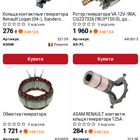
Кольца контактные генератора
Ротор генератора VA 12V-90A,
Renault Logan (04-), Sandero
CG237326 (90.0*150.0), до
(08-) 1.4/1.6 (32139) Asam
TG9S...
0 відгуків
0 відгуків
276
1 960
₴
завтра
₴
завтра
Артикул:
32139
Артикул:
AR3013
ASAM
Румунія
AS-PL
Купити
Купити
Обмотка генератора
ASAM RENAULT контактні
кільця генератора 125A
0 відгуків
0 відгуків
1 721
284
₴
завтра
₴
завтра
Артикул:
AS3009
Артикул:
32138