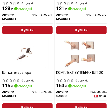
0 відгуків
0 відгуків
128
121
₴
сьогодні
₴
сьогодні
Артикул:
940113190071
Артикул:
940113190077
MAGNETI MARELLI
MAGNETI MARELLI
Купити
Купити
Щітки генератора
КОМПЛЕКТ ВУГІЛЬНИХ ЩІТОК
0 відгуків
0 відгуків
115
160
₴
сьогодні
₴
сьогодні
Артикул:
940113190060
Артикул:
F032900063
MAGNETI MARELLI
CARGO
Данія
Купити
Купити