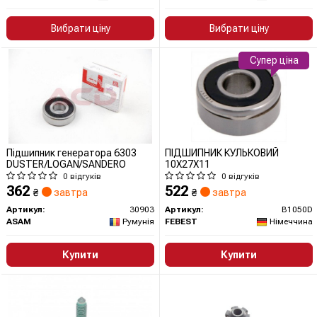
Вибрати ціну
Вибрати ціну
Супер ціна
Підшипник генератора 6303
ПІДШИПНИК КУЛЬКОВИЙ
DUSTER/LOGAN/SANDERO
10X27X11
0 відгуків
0 відгуків
362
522
₴
завтра
₴
завтра
Артикул:
30903
Артикул:
B1050D
ASAM
Румунія
FEBEST
Німеччина
Купити
Купити