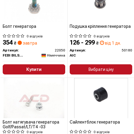
Болт генератора
Подушка кріплення генератора
0 відгуків
0 відгуків
354
126 - 299
₴
завтра
₴
від 1 дн.
Артикул:
22050
Артикул:
50180
FEBI BILSTEIN
Німеччина
AIC
Купити
Вибрати ціну
Болт натягувача генератора
Сайлентблок генератора
Golf/Passat/LT/T4 -03
0 відгуків
0 відгуків