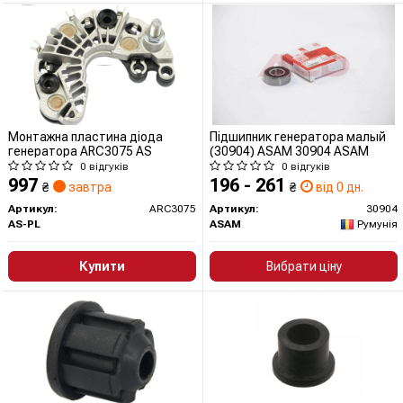
Монтажна пластина діода
Підшипник генератора малый
генератора ARC3075 AS
(30904) ASAM 30904 ASAM
0 відгуків
0 відгуків
997
196 - 261
₴
завтра
₴
від 0 дн.
Артикул:
ARC3075
Артикул:
30904
AS-PL
ASAM
Румунія
Купити
Вибрати ціну