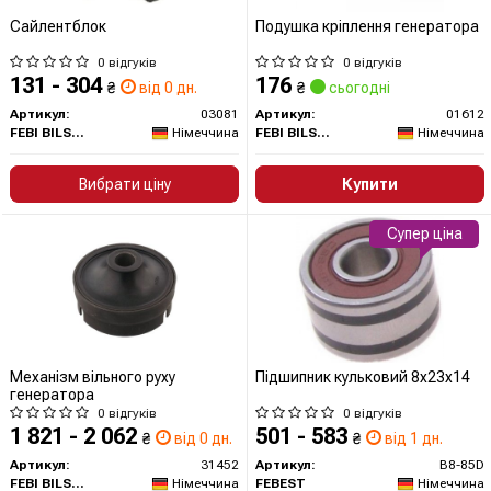
Сайлентблок
Подушка кріплення генератора
0 відгуків
0 відгуків
131 - 304
176
₴
від 0 дн.
₴
сьогодні
Артикул:
03081
Артикул:
01612
FEBI BILSTEIN
Німеччина
FEBI BILSTEIN
Німеччина
Вибрати ціну
Купити
Супер ціна
Механізм вільного руху
Підшипник кульковий 8x23x14
генератора
0 відгуків
0 відгуків
1 821 - 2 062
501 - 583
₴
від 0 дн.
₴
від 1 дн.
Артикул:
31452
Артикул:
B8-85D
FEBI BILSTEIN
Німеччина
FEBEST
Німеччина