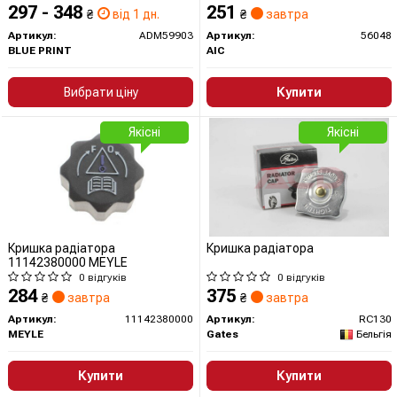
297 - 348
251
₴
від 1 дн.
₴
завтра
Артикул:
ADM59903
Артикул:
56048
BLUE PRINT
AIC
Вибрати ціну
Купити
Якісні
Якісні
Кришка радіатора
Кришка радіатора
11142380000 MEYLE
0 відгуків
0 відгуків
284
375
₴
завтра
₴
завтра
Артикул:
11142380000
Артикул:
RC130
MEYLE
Gates
Бельгія
Купити
Купити