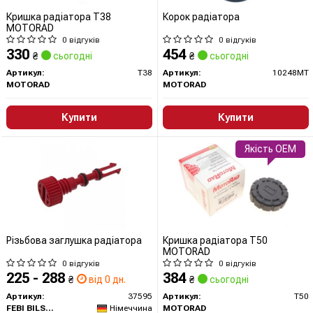
Кришка радіатора T38
Корок радіатора
MOTORAD
0 відгуків
0 відгуків
330
454
₴
сьогодні
₴
сьогодні
Артикул:
T38
Артикул:
10248MT
MOTORAD
MOTORAD
Купити
Купити
Якість OEM
Різьбова заглушка радіатора
Кришка радіатора T50
MOTORAD
0 відгуків
0 відгуків
225 - 288
384
₴
від 0 дн.
₴
сьогодні
Артикул:
37595
Артикул:
T50
FEBI BILSTEIN
Німеччина
MOTORAD