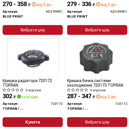
270 - 358
279 - 336
₴
від 0 дн.
₴
від 0 дн.
Артикул:
ADZ99901
Артикул:
ADC49901
BLUE PRINT
BLUE PRINT
Вибрати ціну
Вибрати ціну
Кришка радіатора 720172
Кришка бачка системи
TOPRAN
охолодження 720173 TOPRAN
0 відгуків
0 відгуків
302
287 - 347
₴
сьогодні
₴
від 0 дн.
Артикул:
720172
Артикул:
720173
TOPRAN / HANS PRIES
TOPRAN / HANS PRIES
Купити
Вибрати ціну