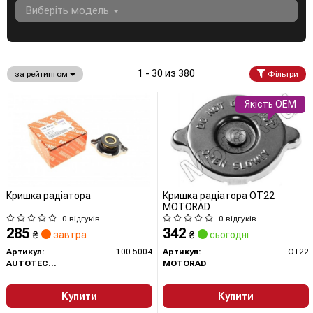
Виберіть модель
1 - 30 из 380
за рейтингом
Фільтри
Якість OEM
Кришка радіатора
Кришка радіатора OT22
MOTORAD
0 відгуків
0 відгуків
285
342
₴
завтра
₴
сьогодні
Артикул:
100 5004
Артикул:
OT22
AUTOTECHTEILE
MOTORAD
Купити
Купити