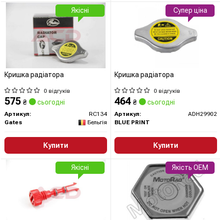
Якісні
Супер ціна
Кришка радіатора
Кришка радіатора
0 відгуків
0 відгуків
575
464
₴
сьогодні
₴
сьогодні
Артикул:
RC134
Артикул:
ADH29902
Gates
Бельгія
BLUE PRINT
Купити
Купити
Якісні
Якість OEM