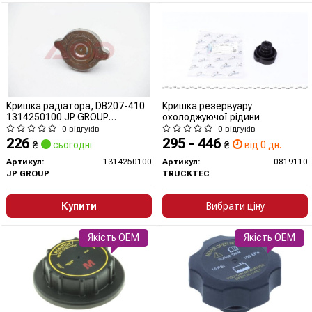
Кришка радіатора, DB207-410
Кришка резервуару
1314250100 JP GROUP
охолоджуючої рідини
(QUINTON HAZELL)
0 відгуків
0 відгуків
226
295 - 446
₴
сьогодні
₴
від 0 дн.
Артикул:
1314250100
Артикул:
0819110
JP GROUP
TRUCKTEC
Купити
Вибрати ціну
Якість OEM
Якість OEM