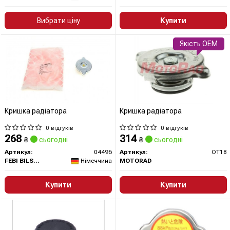
Вибрати ціну
Купити
Якість OEM
Кришка радіатора
Кришка радіатора
0 відгуків
0 відгуків
268
314
₴
сьогодні
₴
сьогодні
Артикул:
04496
Артикул:
OT18
FEBI BILSTEIN
Німеччина
MOTORAD
Купити
Купити