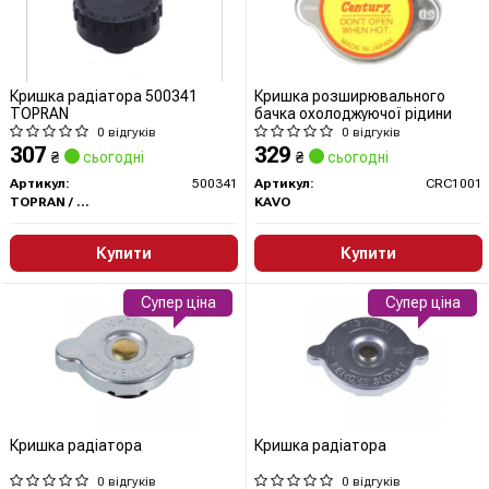
Кришка радіатора 500341
Кришка розширювального
TOPRAN
бачка охолоджуючої рідини
0 відгуків
0 відгуків
307
329
₴
сьогодні
₴
сьогодні
Артикул:
500341
Артикул:
CRC1001
TOPRAN / HANS PRIES
KAVO
Купити
Купити
Супер ціна
Супер ціна
Кришка радіатора
Кришка радіатора
0 відгуків
0 відгуків