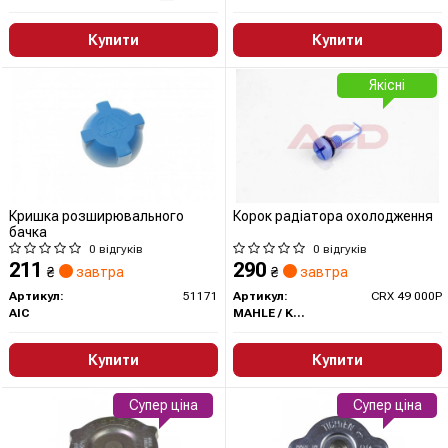
Купити
Купити
Якісні
Кришка розширювального
Корок радіатора охолодження
бачка
0 відгуків
0 відгуків
211
290
₴
завтра
₴
завтра
Артикул:
51171
Артикул:
CRX 49 000P
AIC
MAHLE / KNECHT
Купити
Купити
Супер ціна
Супер ціна