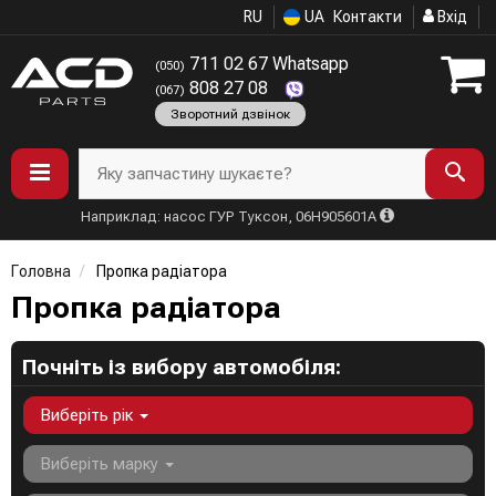
RU
UA
Контакти
Вхід
711 02 67 Whatsapp
(050)
808 27 08
(067)
Зворотний дзвінок
Яку запчастину шукаєте?
Наприклад: насос ГУР Туксон, 06H905601A
Головна
Пропка радіатора
Пропка радіатора
Почніть із вибору автомобіля:
Виберіть рік
Виберіть марку