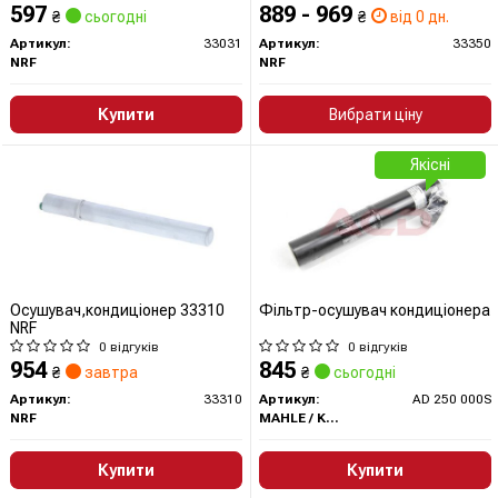
597
889 - 969
₴
сьогодні
₴
від 0 дн.
Артикул:
33031
Артикул:
33350
NRF
NRF
Купити
Вибрати ціну
Якісні
Осушувач,кондиціонер 33310
Фільтр-осушувач кондиціонера
NRF
0 відгуків
0 відгуків
954
845
₴
завтра
₴
сьогодні
Артикул:
33310
Артикул:
AD 250 000S
NRF
MAHLE / KNECHT
Купити
Купити