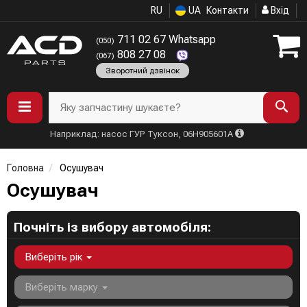
RU
UA
Контакти
Вхід
711 02 67 Whatsapp
(050)
808 27 08
(067)
Зворотний дзвінок
Яку запчастину шукаєте?
Наприклад: насос ГУР Туксон, 06H905601A
Головна
Осушувач
Осушувач
Почніть із вибору автомобіля:
Виберіть рік
Виберіть марку