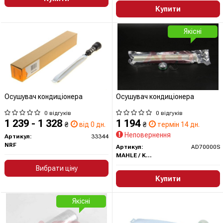
Купити
Якісні
Осушувач кондиціонера
Осушувач кондиціонера
0 відгуків
0 відгуків
1 239 - 1 328
1 194
₴
від 0 дн.
₴
термін 14 дн.
Неповернення
Артикул:
33344
NRF
Артикул:
AD70000S
MAHLE / KNECHT
Вибрати ціну
Купити
Якісні