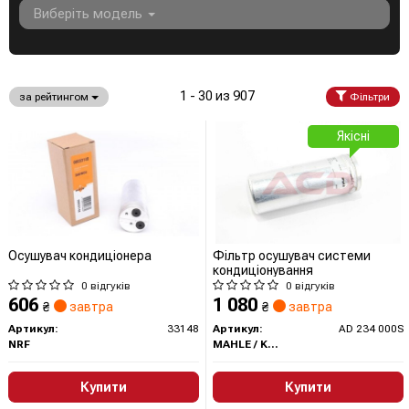
Виберіть модель
1 - 30 из 907
за рейтингом
Фільтри
Якісні
Осушувач кондиціонера
Фільтр осушувач системи
кондиціонування
0 відгуків
0 відгуків
606
1 080
₴
завтра
₴
завтра
Артикул:
33148
Артикул:
AD 234 000S
NRF
MAHLE / KNECHT
Купити
Купити