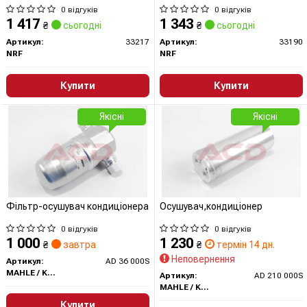
0 відгуків
0 відгуків
1 417
1 343
₴
сьогодні
₴
сьогодні
Артикул:
33217
Артикул:
33190
NRF
NRF
Купити
Купити
Якісні
Якісні
Фільтр-осушувач кондиціонера
Осушувач,кондиціонер
0 відгуків
0 відгуків
1 000
1 230
₴
завтра
₴
термін 14 дн.
Неповернення
Артикул:
AD 36 000S
MAHLE / KNECHT
Артикул:
AD 210 000S
MAHLE / KNECHT
Купити