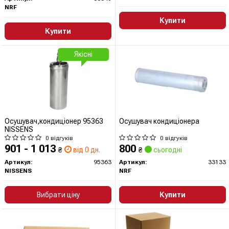
NRF
Купити
Купити
Якісні
Осушувач,кондиціонер 95363
Осушувач кондиціонера
NISSENS
0 відгуків
0 відгуків
901 - 1 013
800
₴
від 0 дн.
₴
сьогодні
Артикул:
95363
Артикул:
33133
NISSENS
NRF
Вибрати ціну
Купити