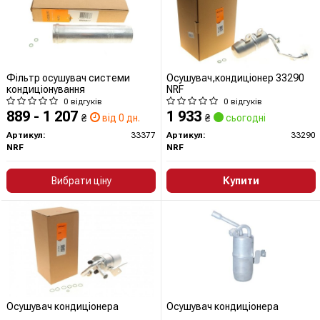
Фільтр осушувач системи
Осушувач,кондиціонер 33290
кондиціонування
NRF
0 відгуків
0 відгуків
889 - 1 207
1 933
₴
від 0 дн.
₴
сьогодні
Артикул:
33377
Артикул:
33290
NRF
NRF
Вибрати ціну
Купити
Осушувач кондиціонера
Осушувач кондиціонера