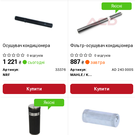
Якісні
Осушувач кондиціонера
Фільтр-осушувач кондиціонера
0 відгуків
0 відгуків
1 221
887
₴
сьогодні
₴
завтра
Артикул:
33376
Артикул:
AD 243 000S
NRF
MAHLE / KNECHT
Купити
Купити
Якісні