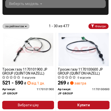
Виберіть модель
1 - 30 из 477
за рейтингом
Фільтри
Тросик газу 1170101900 JP
Тросик газу 1170100600 JP
GROUP (QUINTON HAZELL)
GROUP (QUINTON HAZELL)
0 відгуків
0 відгуків
521 - 590
269
₴
від 1 дн.
₴
завтра
Артикул:
1170101900
Артикул:
1170100600
JP GROUP
JP GROUP
Вибрати ціну
Купити