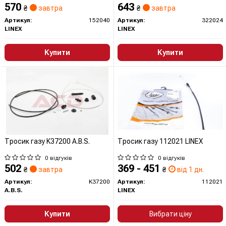
570
643
₴
завтра
₴
завтра
Артикул:
152040
Артикул:
322024
LINEX
LINEX
Купити
Купити
Тросик газу K37200 A.B.S.
Тросик газу 112021 LINEX
0 відгуків
0 відгуків
502
369 - 451
₴
завтра
₴
від 1 дн.
Артикул:
K37200
Артикул:
112021
A.B.S.
LINEX
Купити
Вибрати ціну