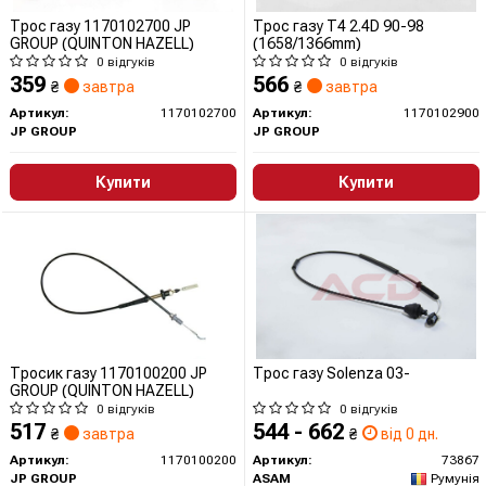
Трос газу 1170102700 JP
Трос газу T4 2.4D 90-98
GROUP (QUINTON HAZELL)
(1658/1366mm)
0 відгуків
0 відгуків
359
566
₴
завтра
₴
завтра
Артикул:
1170102700
Артикул:
1170102900
JP GROUP
JP GROUP
Купити
Купити
Тросик газу 1170100200 JP
Трос газу Solenza 03-
GROUP (QUINTON HAZELL)
0 відгуків
0 відгуків
517
544 - 662
₴
завтра
₴
від 0 дн.
Артикул:
1170100200
Артикул:
73867
JP GROUP
ASAM
Румунія