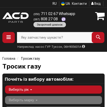
RU
UA
Контакти
Вхід
711 02 67 Whatsapp
(050)
808 27 08
(067)
Зворотний дзвінок
Яку запчастину шукаєте?
Наприклад: насос ГУР Туксон, 06H905601A
Головна
Тросик газу
Тросик газу
Почніть із вибору автомобіля:
Виберіть рік
Виберіть марку