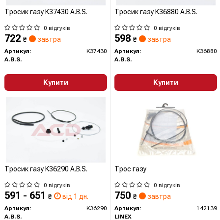
Тросик газу K37430 A.B.S.
Тросик газу K36880 A.B.S.
0 відгуків
0 відгуків
722
598
₴
завтра
₴
завтра
Артикул:
K37430
Артикул:
K36880
A.B.S.
A.B.S.
Купити
Купити
Тросик газу K36290 A.B.S.
Трос газу
0 відгуків
0 відгуків
591 - 651
750
₴
від 1 дн.
₴
завтра
Артикул:
K36290
Артикул:
142139
A.B.S.
LINEX