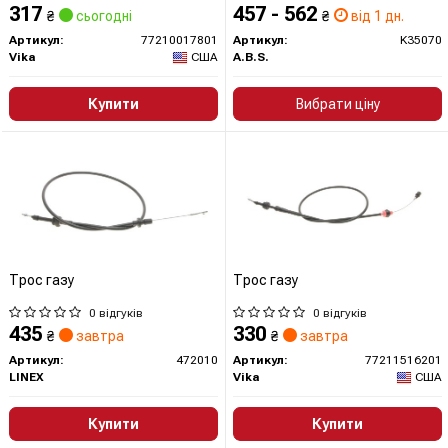
317
457 - 562
₴
сьогодні
₴
від 1 дн.
Артикул:
77210017801
Артикул:
K35070
Vika
США
A.B.S.
Купити
Вибрати ціну
Трос газу
Трос газу
0 відгуків
0 відгуків
435
330
₴
завтра
₴
завтра
Артикул:
472010
Артикул:
77211516201
LINEX
Vika
США
Купити
Купити