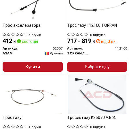
Трос акселератора
Трос газу 112160 TOPRAN
0 відгуків
0 відгуків
412
717 - 819
₴
сьогодні
₴
від 0 дн.
Артикул:
32067
Артикул:
112160
ASAM
Румунія
TOPRAN / HANS PRIES
Купити
Вибрати ціну
Трос газу
Тросик газу K35070 A.B.S.
0 відгуків
0 відгуків