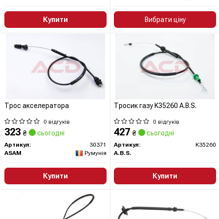
Купити
Вибрати ціну
Трос акселератора
Тросик газу K35260 A.B.S.
0 відгуків
0 відгуків
323
427
₴
сьогодні
₴
сьогодні
Артикул:
30371
Артикул:
K35260
ASAM
Румунія
A.B.S.
Купити
Купити