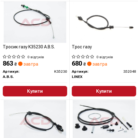
Тросик газу K35230 A.B.S.
Трос газу
0 відгуків
0 відгуків
863
680
₴
завтра
₴
завтра
Артикул:
K35230
Артикул:
352048
A.B.S.
LINEX
Купити
Купити