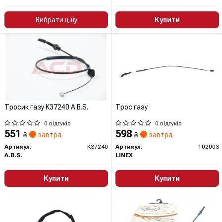
Вибрати ціну
Купити
Тросик газу K37240 A.B.S.
Трос газу
0 відгуків
0 відгуків
551
598
₴
завтра
₴
завтра
Артикул:
K37240
Артикул:
102003
A.B.S.
LINEX
Купити
Купити