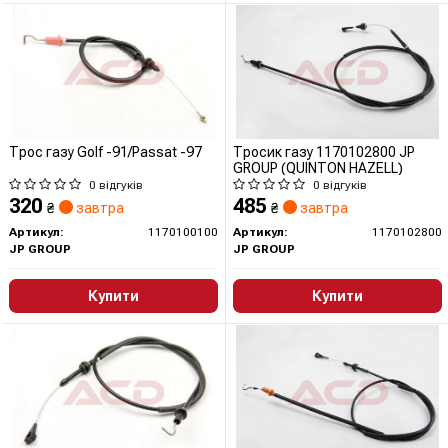
Трос газу Golf -91/Passat -97
Тросик газу 1170102800 JP
GROUP (QUINTON HAZELL)
0 відгуків
0 відгуків
320
485
₴
завтра
₴
завтра
Артикул:
1170100100
Артикул:
1170102800
JP GROUP
JP GROUP
Купити
Купити