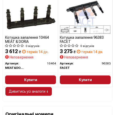
Котушка запалення 10464
Котушка запалення 96383
MEAT & DORIA
FACET
0 відгуків
0 відгуків
3 612
3 275
₴
термін 14 дн.
₴
термін 14 дн.
Неповернення
Неповернення
Артикул:
10464
Артикул:
96383
MEAT&DORIA
FACET
Купити
Купити
Дивитись усі аналоги ↓
Оригінальні номери