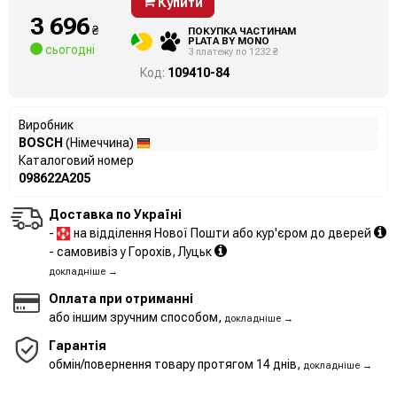
Купити
3 696
₴
ПОКУПКА ЧАСТИНАМ
PLATA BY MONO
сьогодні
3 платежу по 1232 ₴
Код:
109410-84
Виробник
BOSCH
(Німеччина)
Каталоговий номер
098622A205
Доставка по Україні
-
на відділення Нової Пошти або кур'єром до дверей
- самовивіз у Горохів, Луцьк
докладніше →
Оплата при отриманні
або іншим зручним способом,
докладніше →
Гарантія
обмін/повернення товару протягом 14 днів,
докладніше →