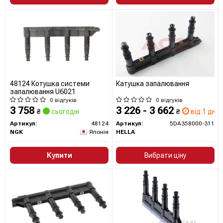
Усі запчастини BOSCH →
48124 Котушка системи
Катушка запалювання
запалювання U6021
0 відгуків
0 відгуків
3 758
3 226 - 3 662
₴
сьогодні
₴
від 1 дн.
Артикул:
48124
Артикул:
5DA358000-311
NGK
Японія
HELLA
Купити
Вибрати ціну