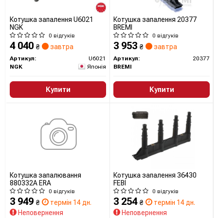
Котушка запалення U6021
Котушка запалення 20377
NGK
BREMI
0 відгуків
0 відгуків
4 040
3 953
₴
завтра
₴
завтра
Артикул:
U6021
Артикул:
20377
NGK
Японія
BREMI
Купити
Купити
Котушка запалювання
Котушка запалення 36430
880332A ERA
FEBI
0 відгуків
0 відгуків
3 949
3 254
₴
термін 14 дн.
₴
термін 14 дн.
Неповернення
Неповернення