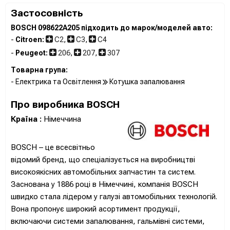
Застосовність
BOSCH 098622A205 підходить до марок/моделей авто:
-
Citroen:
C2
,
C3
,
C4
-
Peugeot:
206
,
207
,
307
Товарна група:
- Електрика та Освітлення
Котушка запалювання
Про виробника BOSCH
Країна :
Німеччина
BOSCH – це всесвітньо
відомий бренд, що спеціалізується на виробництві
високоякісних автомобільних запчастин та систем.
Заснована у 1886 році в Німеччині, компанія BOSCH
швидко стала лідером у галузі автомобільних технологій.
Вона пропонує широкий асортимент продукції,
включаючи системи запалювання, гальмівні системи,