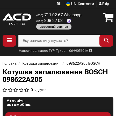
RU
UA
Контакти
Вхід
711 02 67 Whatsapp
(050)
808 27 08
(067)
Зворотний дзвінок
Яку запчастину шукаєте?
Наприклад: насос ГУР Туксон, 06H905601A
Головна
Котушка запалювання
098622A205 BOSCH
Котушка запалювання BOSCH
098622A205
0 відгуків
Уточніть
автомобіль: