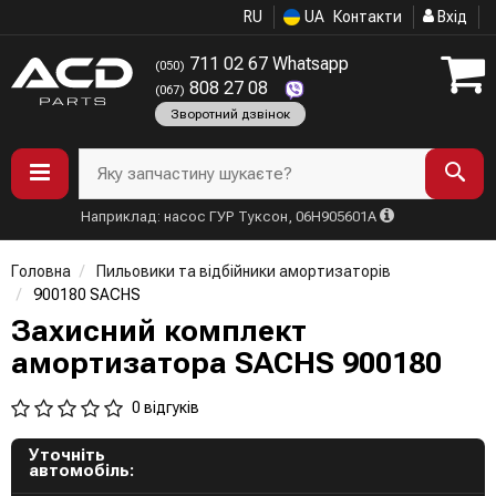
RU
UA
Контакти
Вхід
711 02 67 Whatsapp
(050)
808 27 08
(067)
Зворотний дзвінок
Яку запчастину шукаєте?
Наприклад: насос ГУР Туксон, 06H905601A
Головна
Пильовики та відбійники амортизаторів
900180 SACHS
Захисний комплект
амортизатора SACHS 900180
0 відгуків
Уточніть
автомобіль: