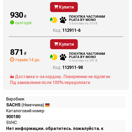
Купити
930
₴
ПОКУПКА ЧАСТИНАМ
PLATA BY MONO
сьогодні
3 платежу по 310 ₴
Код:
112911-6
Купити
871
₴
ПОКУПКА ЧАСТИНАМ
PLATA BY MONO
термін 14 дн.
3 платежу по 291 ₴
Код:
112911-98
Доставка з-за кордону.. Поверненню не підлягає
Під замовлення після 100% передоплати
Виробник
SACHS
(Німеччина)
Каталоговий номер
900180
SVHC
Нет информации. обратитесь. пожалуйста. к