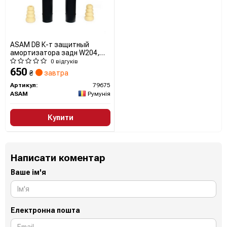
ASAM DB К-т защитный
амортизатора задн W204,
S204, OPEL AGILA 08-, SUZUKI
0 відгуків
79675 ASAM
650
₴
завтра
Артикул:
79675
ASAM
Румунія
Купити
Написати коментар
Ваше ім'я
Електронна пошта