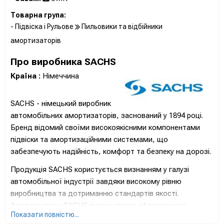
Товарна група:
- Підвіска і Рульове
Пильовики та відбійники
амортизаторів
Про виробника SACHS
Країна :
Німеччина
SACHS - німецький виробник
автомобільних амортизаторів, заснований у 1894 році.
Бренд відомий своїми високоякісними компонентами
підвіски та амортизаційними системами, що
забезпечують надійність, комфорт та безпеку на дорозі.
Продукція SACHS користується визнанням у галузі
автомобільної індустрії завдяки високому рівню
виробництва та дотриманню стандартів якості.
Амортизатори SACHS відомі своєю ефективністю,
Показати повністю...
стійкістю до навантажень та оптимальною роботою в