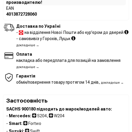
производителю!
EAN
4013872728060
Доставка по Україні
-
на відділення Нової Пошти або кур'єром до дверей
- самовивіз у Горохів, Луцьк
докладніше →
Оплата
накладка або передплата для позицій на замовлення
докладніше →
Гарантія
обмін/повернення товару протягом 14 днів,
докладніше →
Застосовність
SACHS 900180 підходить до марок/моделей авто:
-
Mercedes:
S204
,
W204
-
Smart:
Fortwo
-
Suzuki:
Swift