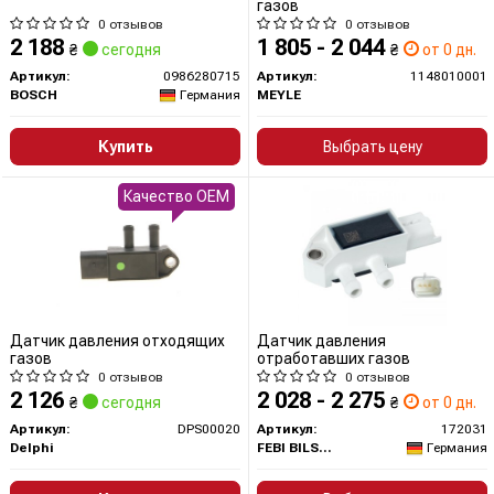
газов
0 отзывов
0 отзывов
2 188
1 805 - 2 044
₴
сегодня
₴
от 0 дн.
Артикул:
0986280715
Артикул:
1148010001
BOSCH
Германия
MEYLE
Купить
Выбрать цену
Качество OEM
Датчик давления отходящих
Датчик давления
газов
отработавших газов
0 отзывов
0 отзывов
2 126
2 028 - 2 275
₴
сегодня
₴
от 0 дн.
Артикул:
DPS00020
Артикул:
172031
Delphi
FEBI BILSTEIN
Германия