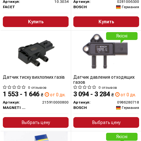
Артикул:
10.3034
Артикул:
0281006300
FACET
BOSCH
Германия
Купить
Купить
Якісні
Датчик тиску вихлопних газів
Датчик давления отходящих
газов
0 отзывов
0 отзывов
1 553 - 1 646
3 094 - 3 284
₴
от 0 дн.
₴
от 0 дн.
Артикул:
215910000800
Артикул:
0986280718
MAGNETI MARELLI
BOSCH
Германия
Выбрать цену
Выбрать цену
Якісні