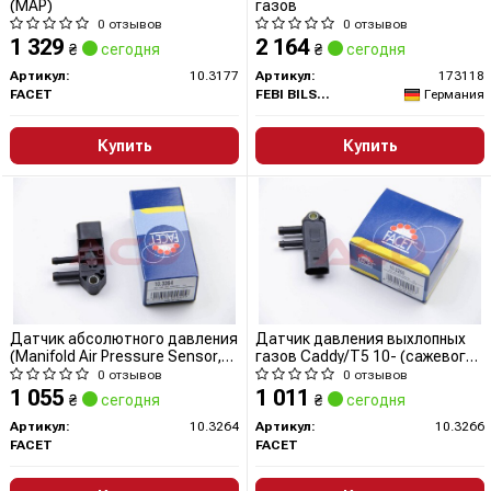
(MAP)
газов
0 отзывов
0 отзывов
1 329
2 164
₴
сегодня
₴
сегодня
Артикул:
10.3177
Артикул:
173118
FACET
FEBI BILSTEIN
Германия
Купить
Купить
Датчик абсолютного давления
Датчик давления выхлопных
(Manifold Air Pressure Sensor,
газов Caddy/T5 10- (сажевого
MAP sensor)
Фільтра) 076 906 051 B
0 отзывов
0 отзывов
(10.3266) Facet
1 055
1 011
₴
сегодня
₴
сегодня
Артикул:
10.3264
Артикул:
10.3266
FACET
FACET