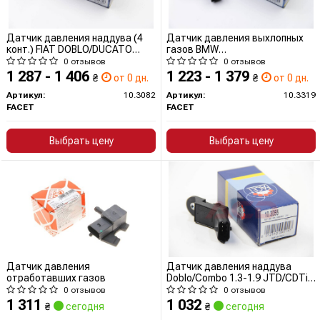
Датчик давления наддува (4
Датчик давления выхлопных
конт.) FIAT DOBLO/DUCATO
газов BMW
1.3D-3.0D 99- (10.3082) Facet
1(E87)/3(E90)/5(F10)/X3(E83)
0 отзывов
0 отзывов
2.0/3.0D 07-13 (10.3319) Facet
1 287 - 1 406
1 223 - 1 379
₴
от 0 дн.
₴
от 0 дн.
Артикул:
10.3082
Артикул:
10.3319
FACET
FACET
Выбрать цену
Выбрать цену
Датчик давления
Датчик давления наддува
отработавших газов
Doblo/Combo 1.3-1.9 JTD/CDTi
(10.3055) Facet
0 отзывов
0 отзывов
1 311
1 032
₴
сегодня
₴
сегодня