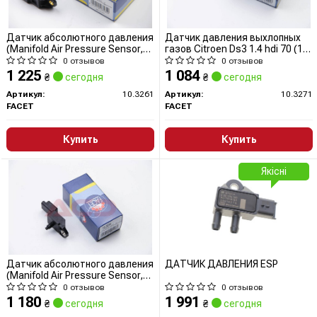
Датчик абсолютного давления
Датчик давления выхлопных
(Manifold Air Pressure Sensor,
газов Citroen Ds3 1.4 hdi 70 (10-
MAP sensor)
15) (10.3271) Facet
0 отзывов
0 отзывов
1 225
1 084
₴
сегодня
₴
сегодня
Артикул:
10.3261
Артикул:
10.3271
FACET
FACET
Купить
Купить
Якісні
Датчик абсолютного давления
ДАТЧИК ДАВЛЕНИЯ ESP
(Manifold Air Pressure Sensor,
MAP sensor)
0 отзывов
0 отзывов
1 180
1 991
₴
сегодня
₴
сегодня