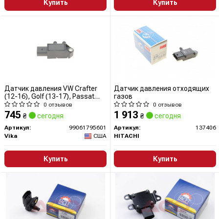
Купить
Купить
Датчик давления VW Crafter
Датчик давления отходящих
(12-16), Golf (13-17), Passat
газов
(13-16)/Audi A4 (13-16), A5 (12-
0 отзывов
0 отзывов
17), A6 (11-18),Q5 (13-17)
745
1 913
₴
сегодня
₴
сегодня
(99061795601) VIKA
Артикул:
99061795601
Артикул:
137406
Vika
США
HITACHI
Купить
Купить