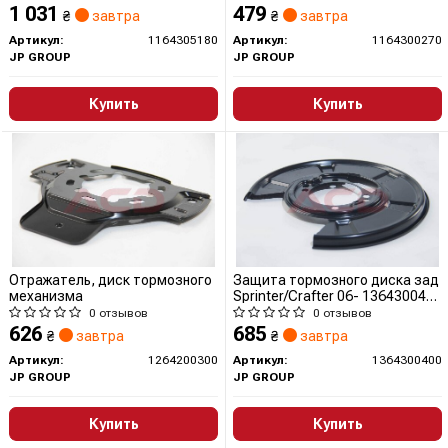
1 031
479
₴
завтра
₴
завтра
Артикул:
1164305180
Артикул:
1164300270
JP GROUP
JP GROUP
Купить
Купить
Отражатель, диск тормозного
Защита тормозного диска зад
механизма
Sprinter/Crafter 06- 1364300400
JP GROUP (QUINTON HAZELL)
0 отзывов
0 отзывов
626
685
₴
завтра
₴
завтра
Артикул:
1264200300
Артикул:
1364300400
JP GROUP
JP GROUP
Купить
Купить