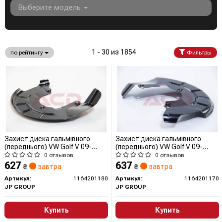
Выберите модель
1 - 30 из 1854
по рейтингу
Фильтры
Захист диска гальмівного
Захист диска гальмівного
(переднього) VW Golf V 09-
(переднього) VW Golf V 09-
11/Polo 12-14/Skoda Fabia 00-
11/Polo 12-14/Skoda Fabia 00-
0 отзывов
0 отзывов
14 Пр.
14 Л.
627
637
₴
завтра
₴
завтра
Артикул:
1164201180
Артикул:
1164201170
JP GROUP
JP GROUP
Купить
Купить