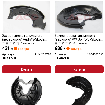
Захист диска гальмівного
Захист диска гальмівного
(переднього) Audi A3/Skoda
(заднього) VW Golf V/VI/Skoda
Octavia/VW Golf 96-13 Пр.
Octavia 04- Пр.
0 отзывов
0 отзывов
431
636
₴
завтра
₴
завтра
Артикул:
1164200780
Артикул:
1164300580
JP GROUP
JP GROUP
Купить
Купить