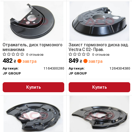
Отражатель, диск тормозного
Захист тормозного диска зад.
механизма
Vectra C 02- Прав.
0 отзывов
0 отзывов
482
849
₴
завтра
₴
завтра
Артикул:
1164300280
Артикул:
1264304380
JP GROUP
JP GROUP
Купить
Купить