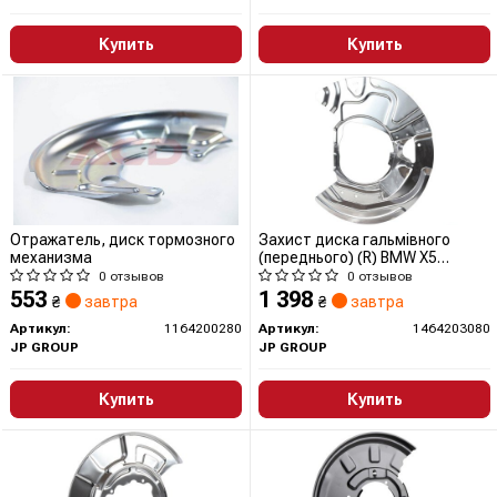
Купить
Купить
Отражатель, диск тормозного
Захист диска гальмівного
механизма
(переднього) (R) BMW X5
(F15)/X6 (F16) 2.0-4.8 06-18
0 отзывов
0 отзывов
1464203080 JP GROUP
553
1 398
₴
завтра
₴
завтра
(QUINTON HAZELL)
Артикул:
1164200280
Артикул:
1464203080
JP GROUP
JP GROUP
Купить
Купить