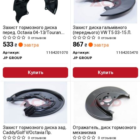
Захист тормозного диска
Захист диска гальмівного
перед. Octavia 04-13/Touran
(переднього) VW T5 03-15 Л.
03-15 Лів.
0 отзывов
0 отзывов
533
867
₴
завтра
₴
завтра
Артикул:
1164201070
Артикул:
1164203470
JP GROUP
JP GROUP
Купить
Купить
Захист тормозного диска зад.
Отражатель, диск тормозного
Caddy/Golf V/Octavia Пр.
механизма
0 отзывов
0 отзывов