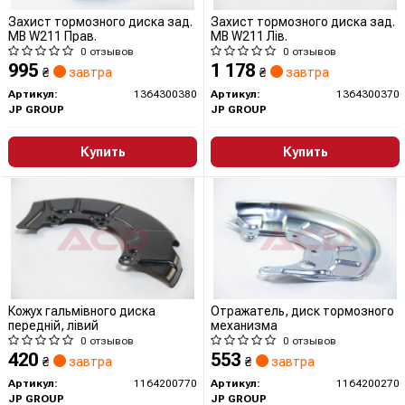
Захист тормозного диска зад.
Захист тормозного диска зад.
MB W211 Прав.
MB W211 Лів.
0 отзывов
0 отзывов
995
1 178
₴
завтра
₴
завтра
Артикул:
1364300380
Артикул:
1364300370
JP GROUP
JP GROUP
Купить
Купить
Кожух гальмiвного диска
Отражатель, диск тормозного
переднiй, лiвий
механизма
0 отзывов
0 отзывов
420
553
₴
завтра
₴
завтра
Артикул:
1164200770
Артикул:
1164200270
JP GROUP
JP GROUP