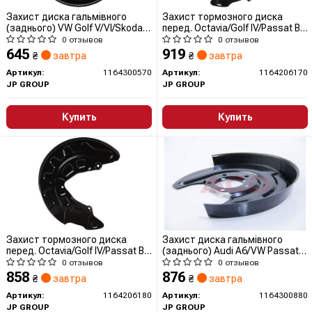
Захист диска гальмівного
Захист тормозного диска
(заднього) VW Golf V/VI/Skoda
перед. Octavia/Golf IV/Passat B8
Octavia 04- Л.
12- Лів.
0 отзывов
0 отзывов
645
919
₴
завтра
₴
завтра
Артикул:
1164300570
Артикул:
1164206170
JP GROUP
JP GROUP
Купить
Купить
Захист тормозного диска
Захист диска гальмівного
перед. Octavia/Golf IV/Passat B8
(заднього) Audi A6/VW Passat
12- Пр.
97-05 Пр.
0 отзывов
0 отзывов
858
876
₴
завтра
₴
завтра
Артикул:
1164206180
Артикул:
1164300880
JP GROUP
JP GROUP