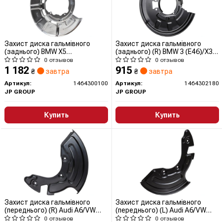
Захист диска гальмівного
Захист диска гальмівного
(заднього) BMW X5
(заднього) (R) BMW 3 (E46)/X3
(E70/F15/F85)/X6 (E71/E72) 06-
(E83) 97-11 1464302180 JP
0 отзывов
0 отзывов
1464300100 JP GROUP
GROUP (QUINTON HAZELL)
1 182
915
₴
завтра
₴
завтра
(QUINTON HAZELL)
Артикул:
1464300100
Артикул:
1464302180
JP GROUP
JP GROUP
Купить
Купить
Захист диска гальмівного
Захист диска гальмівного
(переднього) (R) Audi A6/VW
(переднього) (L) Audi A6/VW
Passat 97-05 1164203980 JP
Passat 97-05 1164203970 JP
0 отзывов
0 отзывов