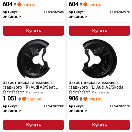
GROUP (QUINTON HAZELL)
GROUP (QUINTON HAZELL)
604
604
₴
завтра
₴
завтра
Артикул:
1164203980
Артикул:
1164203970
JP GROUP
JP GROUP
Купить
Купить
Захист диска гальмівного
Захист диска гальмівного
(заднього) (R) Audi A3/Seat
(заднього) (L) Audi A3/Skoda
Leon/Skoda Octavia II/VW Golf
Octavia/VW Golf VI 03-16
0 отзывов
0 отзывов
03-16 1164303380 JP GROUP
1164303370 JP GROUP
1 051
906
₴
завтра
₴
завтра
(QUINTON HAZELL)
(QUINTON HAZELL)
Артикул:
1164303380
Артикул:
1164303370
JP GROUP
JP GROUP
Купить
Купить