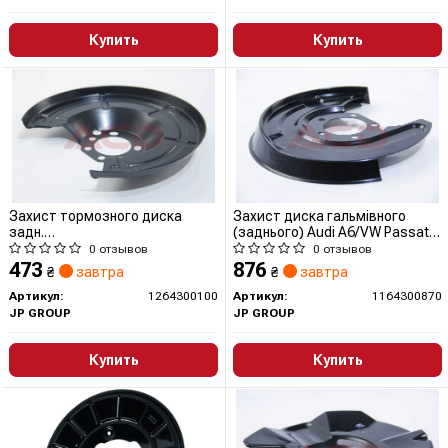
Купить
Купить
Захист тормозного диска
Захист диска гальмівного
задн.
(заднього) Audi A6/VW Passat
Astra/Combo/Meriva/Zafira (01-
97-05 Л.
0 отзывов
0 отзывов
21)
473
876
₴
завтра
₴
завтра
Артикул:
1264300100
Артикул:
1164300870
JP GROUP
JP GROUP
Купить
Купить