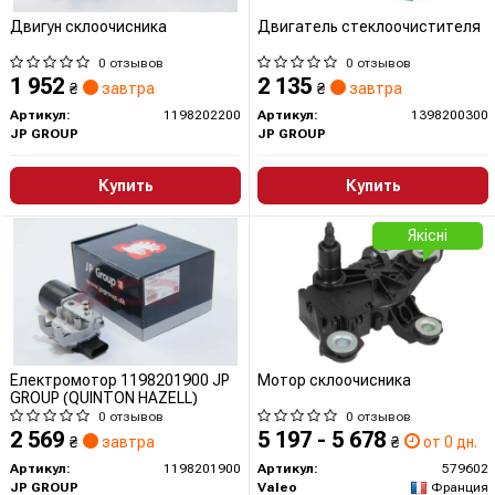
Двигун склоочисника
Двигатель стеклоочистителя
0 отзывов
0 отзывов
1 952
2 135
₴
завтра
₴
завтра
Артикул:
1198202200
Артикул:
1398200300
JP GROUP
JP GROUP
Купить
Купить
Якісні
Електромотор 1198201900 JP
Мотор склоочисника
GROUP (QUINTON HAZELL)
0 отзывов
0 отзывов
2 569
5 197 - 5 678
₴
завтра
₴
от 0 дн.
Артикул:
1198201900
Артикул:
579602
JP GROUP
Valeo
Франция