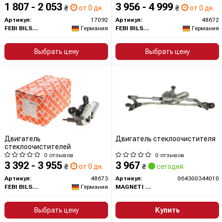
установки: спереди)
1 807 - 2 053
3 956 - 4 999
₴
от 0 дн.
₴
от 0 дн.
Артикул:
17092
Артикул:
48672
FEBI BILSTEIN
Германия
FEBI BILSTEIN
Германия
Выбрать цену
Выбрать цену
Двигатель
Двигатель стеклоочистителя
стеклоочистителей
0 отзывов
0 отзывов
3 392 - 3 955
3 967
₴
от 0 дн.
₴
сегодня
Артикул:
48673
Артикул:
064300344010
FEBI BILSTEIN
Германия
MAGNETI MARELLI
Выбрать цену
Купить