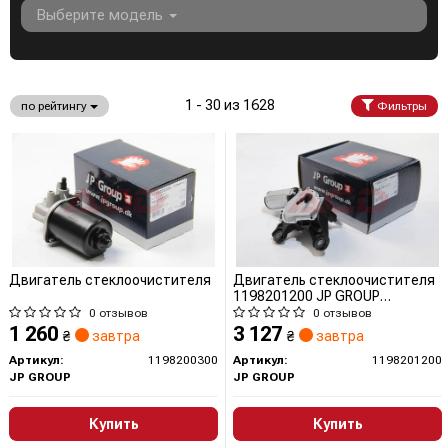
Выберите модель
1 - 30 из 1628
по рейтингу
Фильтры
Двигатель стеклоочистителя
Двигатель стеклоочистителя
1198201200 JP GROUP
(QUINTON HAZELL)
0 отзывов
0 отзывов
1 260
3 127
₴
завтра
₴
завтра
Артикул:
1198200300
Артикул:
1198201200
JP GROUP
JP GROUP
Купить
Купить