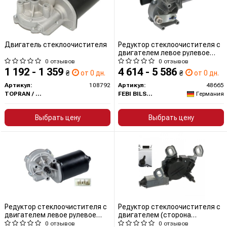
Двигатель стеклоочистителя
Редуктор стеклоочистителя с
двигателем левое рулевое
управление (сторона
0 отзывов
0 отзывов
установки: спереди)
1 192 - 1 359
4 614 - 5 586
₴
от 0 дн.
₴
от 0 дн.
Артикул:
108792
Артикул:
48665
TOPRAN / HANS PRIES
FEBI BILSTEIN
Германия
Выбрать цену
Выбрать цену
Редуктор стеклоочистителя с
Редуктор стеклоочистителя с
двигателем левое рулевое
двигателем (сторона
управление (сторона
установки: сзади)
0 отзывов
0 отзывов