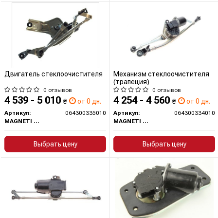
Двигатель стеклоочистителя
Механизм стеклоочистителя
(трапеция)
0 отзывов
0 отзывов
4 539 - 5 010
4 254 - 4 560
₴
от 0 дн.
₴
от 0 дн.
Артикул:
064300335010
Артикул:
064300334010
MAGNETI MARELLI
MAGNETI MARELLI
Выбрать цену
Выбрать цену