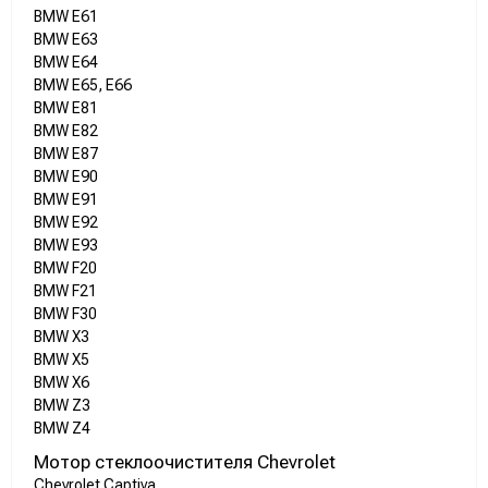
BMW E61
BMW E63
BMW E64
BMW E65, E66
BMW E81
BMW E82
BMW E87
BMW E90
BMW E91
BMW E92
BMW E93
BMW F20
BMW F21
BMW F30
BMW X3
BMW X5
BMW X6
BMW Z3
BMW Z4
Мотор стеклоочистителя Chevrolet
Chevrolet Captiva