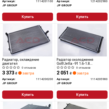
Артикул:
1114201100
Артикул:
1214202900
JP GROUP
JP GROUP
Купить
Купить
Радиатор, охлаждение
Радіатор охолодження
двигател
Golf/Jetta -91 1.6-1.8
(675x320x32)
0 отзывов
0 отзывов
3 373
2 051
₴
завтра
₴
завтра
Артикул:
1114206200
Артикул:
1114205900
JP GROUP
JP GROUP
Купить
Купить