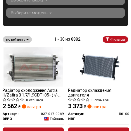
Выберите марку
Выберите модель
1 - 30 из 8882
по рейтингу
Фильтры
Радіатор охолодження Astra
Радиатор охлаждения
H/Zafira B 1.7/1.9CDTi 05- (+/-
двигателя
AC)
0 отзывов
0 отзывов
2 562
3 373
₴
завтра
₴
завтра
Артикул:
037-017-0069
Артикул:
50100
DEPO
Тайвань
NRF