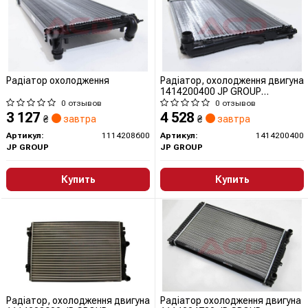
Радiатор охолодження
Радіатор, охолодження двигуна
1414200400 JP GROUP
(QUINTON HAZELL)
0 отзывов
0 отзывов
3 127
4 528
₴
завтра
₴
завтра
Артикул:
1114208600
Артикул:
1414200400
JP GROUP
JP GROUP
Купить
Купить
Радіатор, охолодження двигуна
Радіатор охолодження двигуна