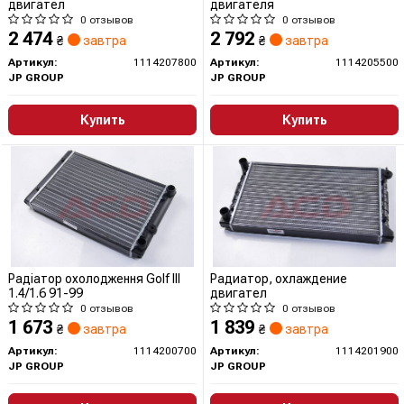
двигател
двигателя
0 отзывов
0 отзывов
2 474
2 792
₴
завтра
₴
завтра
Артикул:
1114207800
Артикул:
1114205500
JP GROUP
JP GROUP
Купить
Купить
Радіатор охолодження Golf III
Радиатор, охлаждение
1.4/1.6 91-99
двигател
0 отзывов
0 отзывов
1 673
1 839
₴
завтра
₴
завтра
Артикул:
1114200700
Артикул:
1114201900
JP GROUP
JP GROUP