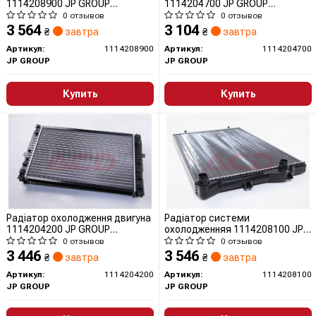
1114208900 JP GROUP
1114204700 JP GROUP
(QUINTON HAZELL)
(QUINTON HAZELL)
0 отзывов
0 отзывов
3 564
3 104
₴
завтра
₴
завтра
Артикул:
1114208900
Артикул:
1114204700
JP GROUP
JP GROUP
Купить
Купить
Радіатор охолодження двигуна
Радіатор системи
1114204200 JP GROUP
охолодженняя 1114208100 JP
(QUINTON HAZELL)
GROUP (QUINTON HAZELL)
0 отзывов
0 отзывов
3 446
3 546
₴
завтра
₴
завтра
Артикул:
1114204200
Артикул:
1114208100
JP GROUP
JP GROUP