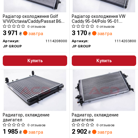
Радіатор охолодження Golf
Радіатор охолодження VW
V/VI/Octavia/Caddy/Passat B6
Caddy 95-04/Polo 95-01
07- (625x408x18)
1.6i/1.9D (628x377x34)
0 отзывов
0 отзывов
3 971
3 170
₴
завтра
₴
завтра
Артикул:
1114208000
Артикул:
1114203800
JP GROUP
JP GROUP
Купить
Купить
Радиатор, охлаждение
Радиатор, охлаждение
двигател
двигателя
0 отзывов
0 отзывов
1 985
2 902
₴
завтра
₴
завтра