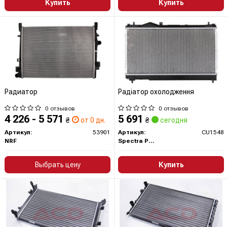
Купить
Купить
Радиатор
Радіатор охолодження
0 отзывов
0 отзывов
4 226 - 5 571
5 691
₴
от 0 дн.
₴
сегодня
Артикул:
53901
Артикул:
CU1548
NRF
Spectra Premium
Выбрать цену
Купить