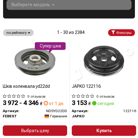
Выберите модель
1 - 30 из 2384
по рейтингу
Фильтры
Супер ціна
Шків коленвала yd22dd
JAPKO 122116
0 отзывов
0 отзывов
3 972 - 4 346
3 153
₴
от 1 дн.
₴
сегодня
Артикул:
NDSYD22DD
Артикул:
122116
FEBEST
Германия
JAPKO
Выбрать цену
Купить