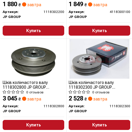
1 880
1 849
₴
завтра
₴
завтра
Артикул:
1118302200
Артикул:
4118300100
JP GROUP
JP GROUP
Купить
Купить
Шків колінчастого валу
Шків колінчастого валу
1118302800 JP GROUP
1118302300 JP GROUP
(QUINTON HAZELL)
(QUINTON HAZELL)
0 отзывов
0 отзывов
3 045
2 528
₴
завтра
₴
завтра
Артикул:
1118302800
Артикул:
1118302300
JP GROUP
JP GROUP
Купить
Купить