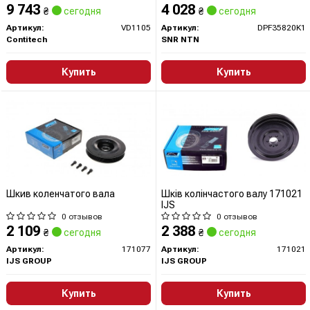
9 743
4 028
₴
сегодня
₴
сегодня
Артикул:
VD1105
Артикул:
DPF35820K1
Contitech
SNR NTN
Купить
Купить
Шкив коленчатого вала
Шків колінчастого валу 171021
IJS
0 отзывов
0 отзывов
2 109
2 388
₴
сегодня
₴
сегодня
Артикул:
171077
Артикул:
171021
IJS GROUP
IJS GROUP
Купить
Купить