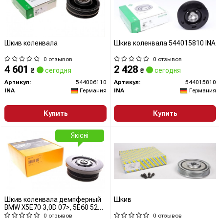
Шкив коленвала
Шкив коленвала 544015810 INA
0 отзывов
0 отзывов
4 601
2 428
₴
сегодня
₴
сегодня
Артикул:
544006110
Артикул:
544015810
INA
Германия
INA
Германия
Купить
Купить
Якісні
Шкив коленвала демпферный
Шкив
BMW X5E70 3,0D 07>, 5E60 525d
535d 03>10 (VD1105) ContiTech
0 отзывов
0 отзывов