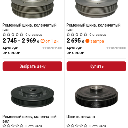
Ременный шкив, коленчатый
Ременный шкив, коленчатый
вал
вал
0 отзывов
0 отзывов
2 745 - 2 969
2 695
₴
от 1 дн.
₴
завтра
Артикул:
1118301900
Артикул:
1118302000
JP GROUP
JP GROUP
Выбрать цену
Купить
Ременный шкив, коленчатый
Шкiв колiнвала
вал
0 отзывов
0 отзывов