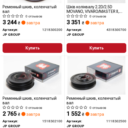
Ременный шкив, коленчатый
Шків колінвалу 2.2D/2.5D
вал
MOVANO, VIVARO/MASTER II,
TRAFIC II 00-
0 отзывов
0 отзывов
3 244
3 351
₴
завтра
₴
завтра
Артикул:
1218300200
Артикул:
4318300700
JP GROUP
JP GROUP
Купить
Купить
Ременный шкив, коленчатый
Ременный шкив, коленчатый
вал
вал
0 отзывов
0 отзывов
2 765
1 552
₴
завтра
₴
завтра
Артикул:
1518302100
Артикул:
1118302500
JP GROUP
JP GROUP