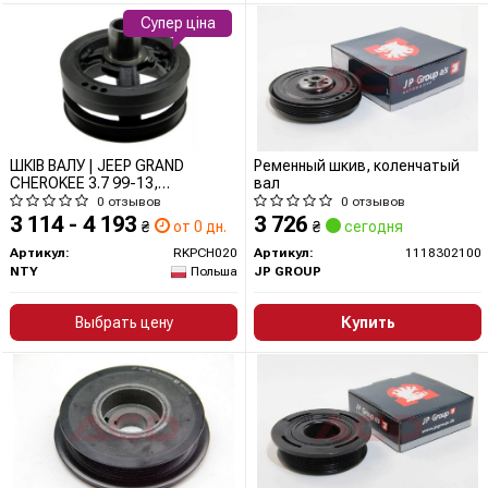
Супер ціна
ШКІВ ВАЛУ | JEEP GRAND
Ременный шкив, коленчатый
CHEROKEE 3.7 99-13,
вал
COMMANDER 3.7 05-, LIBERTY
0 отзывов
0 отзывов
3.7 -12, DODGE RAM 1500 3.7
3 114 - 4 193
3 726
₴
от 0 дн.
₴
сегодня
02-12 RKPCH020 NTY
Артикул:
RKPCH020
Артикул:
1118302100
NTY
Польша
JP GROUP
Выбрать цену
Купить