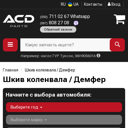
RU
UA
Контакты
Вход
711 02 67 Whatsapp
(050)
808 27 08
(067)
Обратний звонок
Какую запчасть ищете?
Например: насос ГУР Туксон, 06H905601A
Главная
Шкив коленвала / Демфер
Шкив коленвала / Демфер
Начните с выбора автомобиля:
Выберите год
Выберите марку