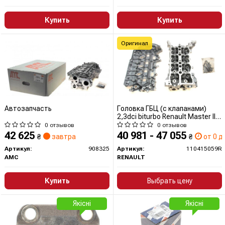
Купить
Купить
Оригинал
Автозапчасть
Головка ГБЦ (с клапанами)
2,3dci biturbo Renault Master III
(110415059R) Renault
0 отзывов
0 отзывов
42 625
40 981 - 47 055
₴
завтра
₴
от 0 дн
Артикул:
908325
Артикул:
110415059R
AMC
RENAULT
Купить
Выбрать цену
Якісні
Якісні