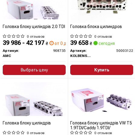
Головка блоку циліндрів 2.0 TDI
Головка блока цилиндров
0 отзывов
0 отзывов
39 986 - 42 197
39 658
₴
от 0 дн.
₴
сегодня
Артикул:
908735
Артикул:
50003122
AMC
KOLBENSCHMIDT
Выбрать цену
Купить
Головка блоку циліндрів
Головка блоку циліндрів VW T5
1.9TDI/Caddy 1.9TDI/
0 отзывов
0 отзывов