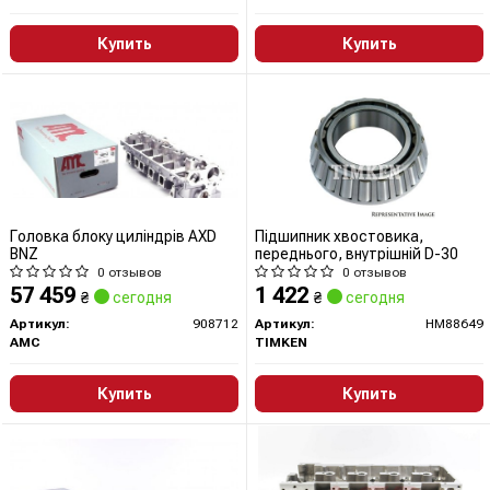
Купить
Купить
Головка блоку циліндрів AXD
Підшипник хвостовика,
BNZ
переднього, внутрішній D-30
0 отзывов
0 отзывов
57 459
1 422
₴
сегодня
₴
сегодня
Артикул:
908712
Артикул:
HM88649
AMC
TIMKEN
Купить
Купить