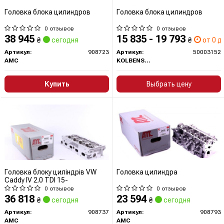
Головка блока цилиндров
Головка блока цилиндров
0 отзывов
0 отзывов
38 945
15 835 - 19 793
₴
сегодня
₴
от 0 дн
Артикул:
908723
Артикул:
50003152
AMC
KOLBENSCHMIDT
Купить
Выбрать цену
Головка блоку циліндрів VW
Головка цилиндра
Caddy IV 2.0 TDI 15-
0 отзывов
0 отзывов
36 818
23 594
₴
сегодня
₴
сегодня
Артикул:
908737
Артикул:
908793
AMC
AMC