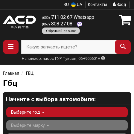
RU
UA
Контакты
Вход
711 02 67 Whatsapp
(050)
808 27 08
(067)
Обратний звонок
Какую запчасть ищете?
Например: насос ГУР Туксон, 06H905601A
Главная
ГБЦ
Гбц
Начните с выбора автомобиля:
Выберите год
Выберите марку