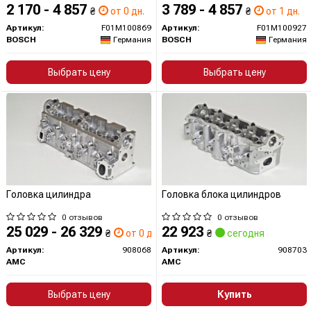
2 170 - 4 857
3 789 - 4 857
₴
от 0 дн.
₴
от 1 дн.
Артикул:
F01M100869
Артикул:
F01M100927
BOSCH
Германия
BOSCH
Германия
Выбрать цену
Выбрать цену
Головка цилиндра
Головка блока цилиндров
0 отзывов
0 отзывов
25 029 - 26 329
22 923
₴
от 0 дн.
₴
сегодня
Артикул:
908068
Артикул:
908703
AMC
AMC
Выбрать цену
Купить