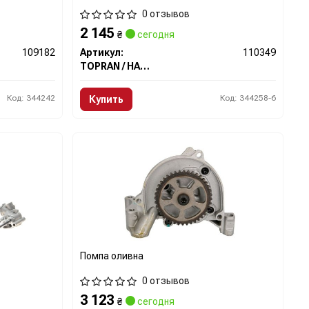
0 отзывов
2 145
₴
сегодня
109182
Артикул:
110349
TOPRAN / HANS PRIES
Код: 344242
Код: 344258-6
Купить
Помпа оливна
0 отзывов
3 123
₴
сегодня