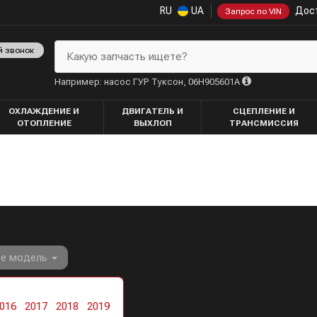
RU
UA
Дост
Запрос по VIN
й звонок
Какую запчасть ищете?
Например: насос ГУР Туксон, 06H905601A
ОХЛАЖДЕНИЕ И
ДВИГАТЕЛЬ И
СЦЕПЛЕНИЕ И
ОТОПЛЕНИЕ
ВЫХЛОП
ТРАНСМИССИЯ
те модель
016
2017
2018
2019