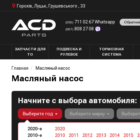
Горохів, Луцьк, Грушевського , 33
711 02 67 Whatsapp
Обратни
(050)
808 27 08
(067)
ЗАПЧАСТИ ДЛЯ
ПОДВЕСКА И
ТОРМОЗНАЯ
ТО
РУЛЕВОЕ
СИСТЕМА
Главная
Масляный насос
Масляный насос
Начните с выбора автомобиля:
Выберите год
Выберите марку
Выбери
2020-е
2020
2010-е
2010
2011
2012
2013
2014
2015
2