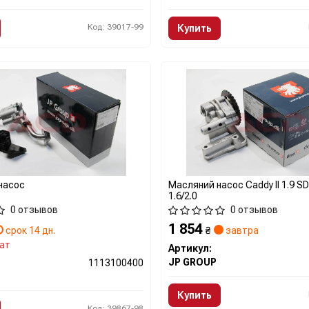
Код: 39017-99
Купить
насос
Масляний насос Caddy II 1.9 SDI/
1.6/2.0
0 отзывов
0 отзывов
1 854
срок 14 дн.
₴
завтра
ат
Артикул:
JP GROUP
1113100400
Купить
Код: 39867-98