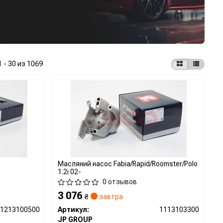
1 - 30 из 1069
Масляний насос Fabia/Rapid/Roomster/Polo
1.2i 02-
0 отзывов
3 076
₴
завтра
1213100500
Артикул:
1113103300
JP GROUP