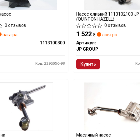
насос
Насос оливний 1113102100 J
(QUINTON HAZELL)
0 отзывов
0 отзывов
1 522
завтра
₴
завтра
1113100800
Артикул:
JP GROUP
Код: 2293056-99
Ко
Купить
вна
Масляный насос