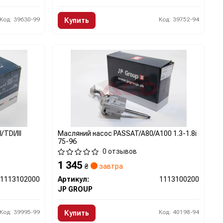
Код: 39630-99
Код: 39752-94
Купить
TDI/III
Масляний насос PASSAT/A80/A100 1.3-1.8i
75-96
0 отзывов
1 345
₴
завтра
1113102000
Артикул:
1113100200
JP GROUP
Код: 39995-99
Код: 40198-94
Купить