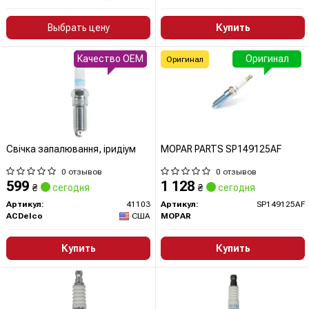
Выбрать цену
Купить
Качество OEM
Оригинал
Оригинал
Свічка запалювання, іридіум
MOPAR PARTS SP149125AF
0 отзывов
0 отзывов
599
1 128
₴
сегодня
₴
сегодня
Артикул:
41103
Артикул:
SP149125AF
ACDelco
США
MOPAR
Купить
Купить