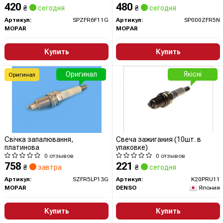
420
480
₴
сегодня
₴
сегодня
Артикул:
SPZFR6F11G
Артикул:
SP000ZFR5N
MOPAR
MOPAR
Купить
Купить
Оригинал
Якісні
Оригинал
Свічка запалювання,
Свеча зажигания (10шт. в
платинова
упаковке)
0 отзывов
0 отзывов
758
221
₴
завтра
₴
сегодня
Артикул:
SZFR5LP13G
Артикул:
K20PRU11
MOPAR
DENSO
Япония
Купить
Купить