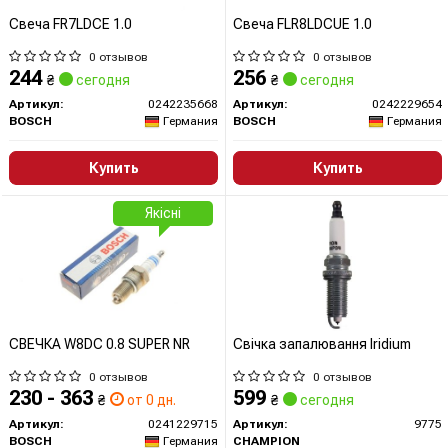
Свеча FR7LDCE 1.0
Свеча FLR8LDCUE 1.0
0 отзывов
0 отзывов
244
256
₴
сегодня
₴
сегодня
Артикул:
0242235668
Артикул:
0242229654
BOSCH
Германия
BOSCH
Германия
Купить
Купить
Якісні
СВЕЧКА W8DC 0.8 SUPER NR
Свічка запалювання Iridium
0 отзывов
0 отзывов
230 - 363
599
₴
от 0 дн.
₴
сегодня
Артикул:
0241229715
Артикул:
9775
BOSCH
Германия
CHAMPION