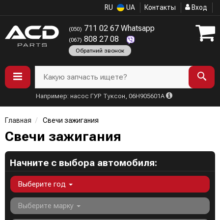
RU
UA
Контакты
Вход
711 02 67 Whatsapp
(050)
808 27 08
(067)
Обратний звонок
Какую запчасть ищете?
Например: насос ГУР Туксон, 06H905601A
Главная
Свечи зажигания
Свечи зажигания
Начните с выбора автомобиля:
Выберите год
Выберите марку