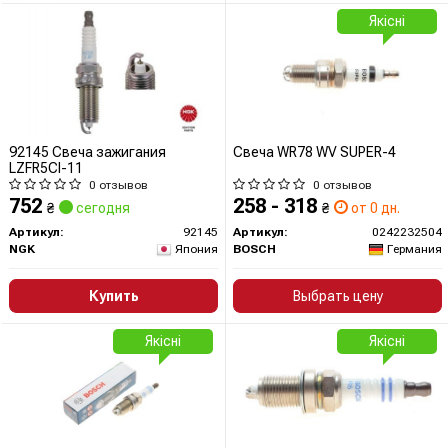
Якісні
92145 Свеча зажигания
Свеча WR78 WV SUPER-4
LZFR5CI-11
0 отзывов
0 отзывов
752
258 - 318
₴
сегодня
₴
от 0 дн.
Артикул:
92145
Артикул:
0242232504
NGK
Япония
BOSCH
Германия
Купить
Выбрать цену
Якісні
Якісні