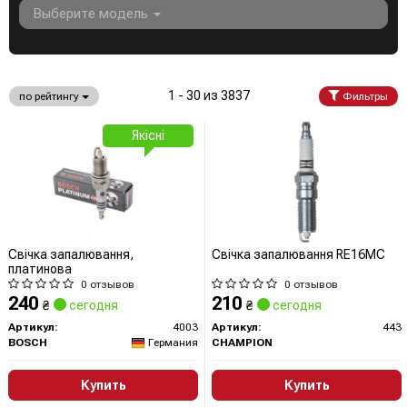
Выберите модель
1 - 30 из 3837
по рейтингу
Фильтры
Якісні
Свічка запалювання,
Свічка запалювання RE16MC
платинова
0 отзывов
0 отзывов
240
210
₴
сегодня
₴
сегодня
Артикул:
4003
Артикул:
443
BOSCH
Германия
CHAMPION
Купить
Купить