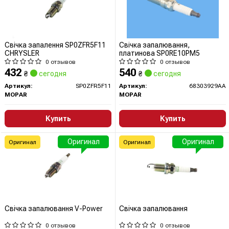
Свічка запалення SP0ZFR5F11
Свічка запалювання,
CHRYSLER
платинова SP0RE10PM5
0 отзывов
0 отзывов
432
540
₴
сегодня
₴
сегодня
Артикул:
SP0ZFR5F11
Артикул:
68303929AA
MOPAR
MOPAR
Купить
Купить
Оригинал
Оригинал
Оригинал
Оригинал
Свічка запалювання V-Power
Свічка запалювання
0 отзывов
0 отзывов