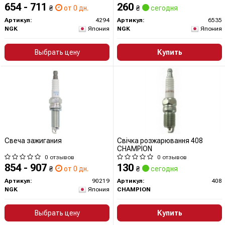
654 - 711
260
₴
от 0 дн.
₴
сегодня
Артикул:
4294
Артикул:
6535
NGK
Япония
NGK
Япония
Выбрать цену
Купить
Свеча зажигания
Свічка розжарювання 408
CHAMPION
0 отзывов
0 отзывов
854 - 907
130
₴
от 0 дн.
₴
сегодня
Артикул:
90219
Артикул:
408
NGK
Япония
CHAMPION
Выбрать цену
Купить