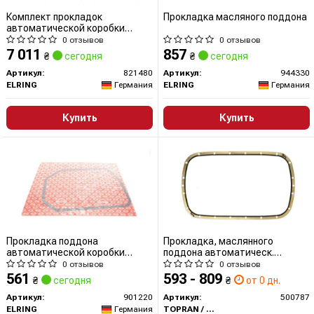
Комплект прокладок
Прокладка масляного поддона
автоматической коробки
передач
0 отзывов
0 отзывов
7 011
857
₴
сегодня
₴
сегодня
Артикул:
821480
Артикул:
944330
ELRING
Германия
ELRING
Германия
Купить
Купить
Прокладка поддона
Прокладка, маслянного
автоматической коробки
поддона автоматическ.
передач
коробки передач
0 отзывов
0 отзывов
561
593 - 809
₴
сегодня
₴
от 0 дн.
Артикул:
901220
Артикул:
500787
ELRING
Германия
TOPRAN / HANS PRIES