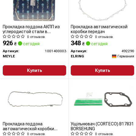
Прокладка поддона АКПП из
Прокладка автоматической
углеродистой стали в
коробки передач
комбинации с резиной
0 отзывов
0 отзывов
926
348
₴
сегодня
₴
сегодня
Артикул:
1001400003
Артикул:
492290
MEYLE
ELRING
Германия
Купить
Купить
Прокладка поддона
Ущільнювач (CORTECO) B17831
автоматической коробки
BORSEHUNG
передач
0 отзывов
0 отзывов