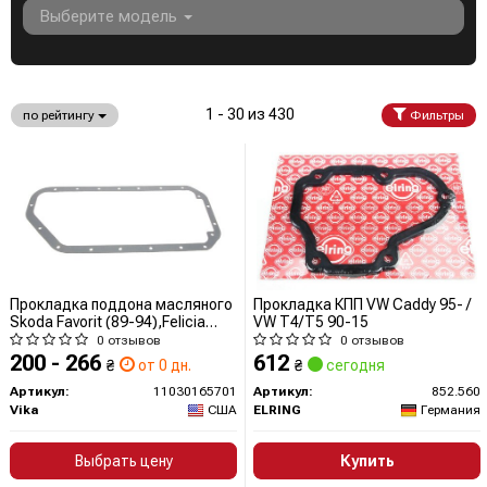
Выберите модель
1 - 30 из 430
по рейтингу
Фильтры
Прокладка поддона масляного
Прокладка КПП VW Caddy 95- /
Skoda Favorit (89-94),Felicia
VW T4/T5 90-15
(94-01) (11030165701) VIKA
0 отзывов
0 отзывов
200 - 266
612
₴
от 0 дн.
₴
сегодня
Артикул:
11030165701
Артикул:
852.560
Vika
США
ELRING
Германия
Выбрать цену
Купить