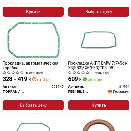
Купить
Выбрать цену
Прокладка, автоматическая
Прокладка АКПП BMW 7(745d)/
коробка
X3(E83)/ X5(E53) "03-08
0 отзывов
0 отзывов
328 - 419
609
₴
от 0 дн.
₴
сегодня
Артикул:
501745
Артикул:
31994
TOPRAN / HANS PRIES
FEBI BILSTEIN
Германия
Выбрать цену
Купить