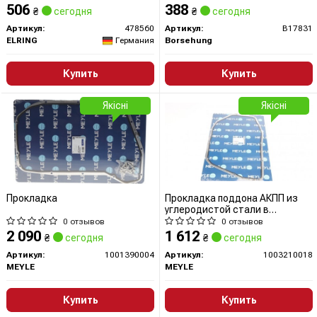
506
388
₴
сегодня
₴
сегодня
Артикул:
478560
Артикул:
B17831
ELRING
Германия
Borsehung
Купить
Купить
Якісні
Якісні
Прокладка
Прокладка поддона АКПП из
углеродистой стали в
комбинации с резиной
0 отзывов
0 отзывов
2 090
1 612
₴
сегодня
₴
сегодня
Артикул:
1001390004
Артикул:
1003210018
MEYLE
MEYLE
Купить
Купить