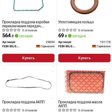
Прокладка поддона коробки
Уплотняющее кольцо
переключения передач,
бумажная покрытая слоем
0 отзывов
0 отзывов
полимера (арамидного
564
69
₴
сегодня
₴
сегодня
волокна)
Артикул:
29894
Артикул:
101176
FEBI BILSTEIN
Германия
FEBI BILSTEIN
Германия
Купить
Купить
Прокладка поддона АКПП
Прокладка поддона масла
АКПП
0 отзывов
0 отзывов