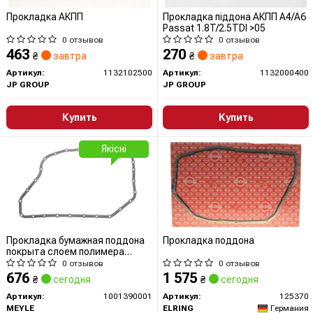
Прокладка АКПП
Прокладка піддона АКПП A4/A6
Passat 1.8T/2.5TDI >05
0 отзывов
0 отзывов
463
270
₴
завтра
₴
завтра
Артикул:
1132102500
Артикул:
1132000400
JP GROUP
JP GROUP
Купить
Купить
Якісні
Прокладка бумажная поддона
Прокладка поддона
покрыта слоем полимера
(арамидного волокна).
0 отзывов
0 отзывов
676
1 575
₴
сегодня
₴
сегодня
Артикул:
1001390001
Артикул:
125370
MEYLE
ELRING
Германия