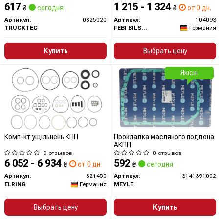
617
1 215 - 1 324
₴
сегодня
₴
от 0 дн.
Артикул:
0825020
Артикул:
104093
TRUCKTEC
FEBI BILSTEIN
Германия
Купить
Выбрать цену
Якісні
Комп-кт ущільнень КПП
Прокладка масляного поддона
АКПП
0 отзывов
0 отзывов
6 052 - 6 934
592
₴
от 0 дн.
₴
сегодня
Артикул:
821450
Артикул:
3141391002
ELRING
Германия
MEYLE
Выбрать цену
Купить